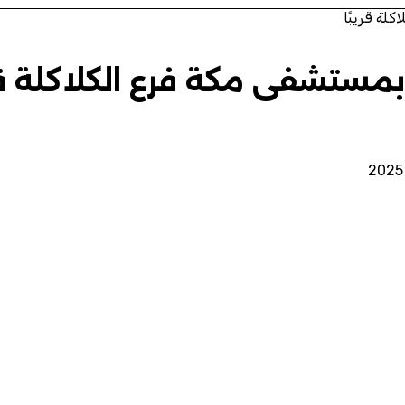
لة قريبًا
بمستشفى مكة فرع الكلاكلة قري