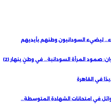
باء… ليضيء السودانيون وطنهم بأيديهم
 صمود المرأة السودانية… في وطنٍ ينهار (2)
دًا في القاهرة
وائل في امتحانات الشهادة المتوسطة…