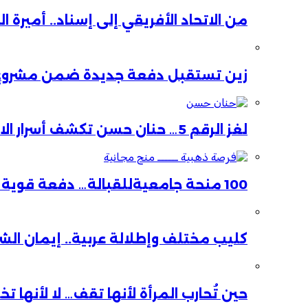
من الاتحاد الأفريقي إلى إسناد.. أميرة 
زين تستقبل دفعة جديدة ضمن مشروع ا
لغز الرقم 5… حنان حسن تكشف أسرار الاستقالة
100 منحة جامعيةللقبالة… دفعة قوية لصحة الأم والطفل
كليب مختلف وإطلالة عربية.. إيمان ال
حين تُحارب المرأة لأنها تقف… لا لأنها ت