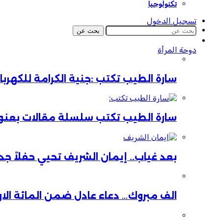
تكنولوجيا
تسجيل الدخول
بحث عن
دوحة المرأة
سارة الطيب تكتب :جنية الكرامة للكهر
سارة الطيب تكتب سلسلة مقالات بعنوان:
بعد غياب.. إيمان الشريف تحيي حفلاً جدي
الف مبروك… دعاء عادل ضمن المائة الا