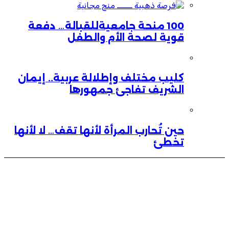
100 منحة جامعيةللقبالة… دفعة
قوية لصحة الأم والطفل
كليب مختلف وإطلالة عربية.. إيمان
الشريف تفاجئ جمهورها
حين تُحارب المرأة لأنها تقف… لا لأنها
تخطئ