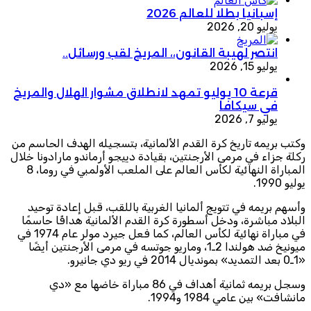
إسبانيا بطلا للعالم 2026
يوليو 20, 2026
انتصر لهيبة القانون،، المريخ لقب ورسائل..
يوليو 15, 2026
قرعة 10 يوليو تمهد لانطلاق مشوار الهلال والمريخ
في سيكافا
يوليو 7, 2026
وكتب بريمه تاريخ كرة القدم الألمانية، بتسجيله الهدف الحاسم من
ركلة جزاء في مرمى الأرجنتين، بقيادة دييجو أرماندو مارادونا خلال
المباراة النهائية لكأس العالم على الملعب الأولمبي في روما، 8
يوليو 1990.
وأسهم بريمه في تتويج ألمانيا الغربية باللقب، قبل إعادة توحيد
البلاد مباشرة، ودخل أسطورة كرة القدم الألمانية هدافًا حاسمًا
في مباراة نهائية لكأس العالم، كما فعل جيرد مولر عام 1974 في
ميونيخ ضد هولندا 2ـ1، وماريو جوتسه في مرمى الأرجنتين أيضًا
«1ـ0 بعد التمديد» بمونديال 2014 في ريو دي جانيرو.
وسجل بريمه ثمانية أهداف في 86 مباراة خاضها مع «دي
مانشافت» بين عامي 1984 و1994.