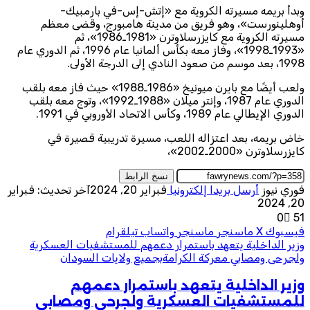
وبدأ بريمه مسيرته الكروية مع «إتش-إس-في بارمبيك-
أوهلينورست»، وهو فريق من مدينة هامبورج، وقضى معظم
مسيرته الكروية مع كايزرسلاوترن «1981ـ1986»، ثم
«1993ـ1998»، وفاز معه بكأس ألمانيا عام 1996، ثم الدوري عام
1998، بعد موسم من صعود النادي إلى الدرجة الأولى.
ولعب أيضًا مع بايرن ميونيخ «1986ـ1988» حيث فاز معه بلقب
الدوري عام 1987، وإنتر ميلان «1988ـ1992»، وتوج معه بلقب
الدوري الإيطالي عام 1989، وكأس الاتحاد الأوروبي في 1991.
خاض بريمه، بعد اعتزاله اللعب، مسيرة تدريبية قصيرة في
كايزرسلاوترن «2000ـ2002»،
نسخ الرابط
فوري نيوز
أرسل بريدا إلكترونيا
فبراير 20, 2024
آخر تحديث: فبراير
20, 2024
0
51
فيسبوك
‫X
ماسنجر
ماسنجر
واتساب
تيلقرام
وزير الداخلية يتعهد باستمرار دعمهم للمستشفيات العسكرية
ولجرحى ومصابي معركة الكرامةبجميع ولايات السودان
وزير الداخلية يتعهد باستمرار دعمهم
للمستشفيات العسكرية ولجرحى ومصابي