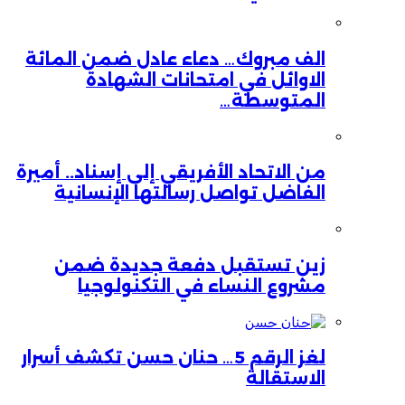
الف مبروك… دعاء عادل ضمن المائة
الاوائل في امتحانات الشهادة
المتوسطة…
من الاتحاد الأفريقي إلى إسناد.. أميرة
الفاضل تواصل رسالتها الإنسانية
زين تستقبل دفعة جديدة ضمن
مشروع النساء في التكنولوجيا
لغز الرقم 5… حنان حسن تكشف أسرار
الاستقالة