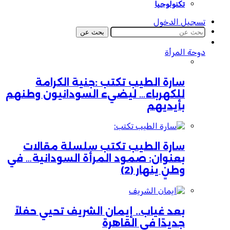
تكنولوجيا
تسجيل الدخول
بحث عن
دوحة المرأة
سارة الطيب تكتب :جنية الكرامة
للكهرباء… ليضيء السودانيون وطنهم
بأيديهم
سارة الطيب تكتب سلسلة مقالات
بعنوان: صمود المرأة السودانية… في
وطنٍ ينهار (2)
بعد غياب.. إيمان الشريف تحيي حفلاً
جديدًا في القاهرة