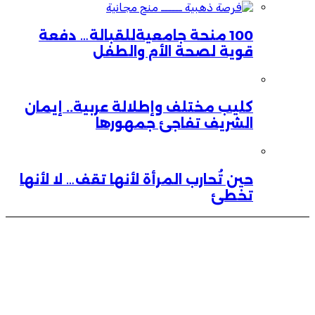
100 منحة جامعيةللقبالة… دفعة
قوية لصحة الأم والطفل
كليب مختلف وإطلالة عربية.. إيمان
الشريف تفاجئ جمهورها
حين تُحارب المرأة لأنها تقف… لا لأنها
تخطئ