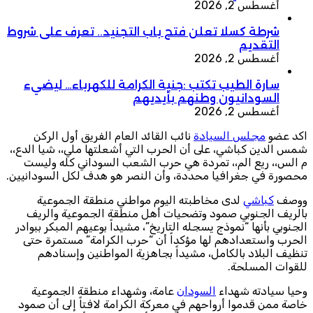
أغسطس 2, 2026
شرطة كسلا تعلن فتح باب التجنيد.. تعرف على شروط
التقديم
أغسطس 2, 2026
سارة الطيب تكتب :جنية الكرامة للكهرباء… ليضيء
السودانيون وطنهم بأيديهم
أغسطس 2, 2026
اكد عضو
مجلس السيادة
نائب القائد العام الفريق أول الركن
شمس الدين كباشي، على أن الحرب التي أشعلتها ملي،، شيا الدع،،
م الس،، ريع الم،، تمردة هي حرب الشعب السوداني كله وليست
محصورة في جغرافيا محددة، وأن النصر هو هدف لكل السودانيين.
ووصف
كباشي
لدى مخاطبته اليوم مواطني منطقة الجموعية
بالريف الجنوبي صمود وتضحيات أهل منطقة الجموعية والريف
الجنوبي بأنها “نموذج يسجله التاريخ”، مشيداً بوعيهم المبكر ببوادر
الحرب واستعدادهم لها مؤكداً أن “حرب الكرامة” مستمرة حتى
تنظيف البلاد بالكامل، مشيداً بجاهزية المواطنين وإسنادهم
للقوات المسلحة.
وحيا سيادته شهداء
السودان
عامة، وشهداء منطقة الجموعية
خاصة ممن قدموا أرواحهم في معركة الكرامة لافتاً إلى أن صمود