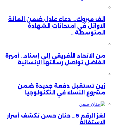
الف مبروك… دعاء عادل ضمن المائة
الاوائل في امتحانات الشهادة
المتوسطة…
من الاتحاد الأفريقي إلى إسناد.. أميرة
الفاضل تواصل رسالتها الإنسانية
زين تستقبل دفعة جديدة ضمن
مشروع النساء في التكنولوجيا
لغز الرقم 5… حنان حسن تكشف أسرار
الاستقالة