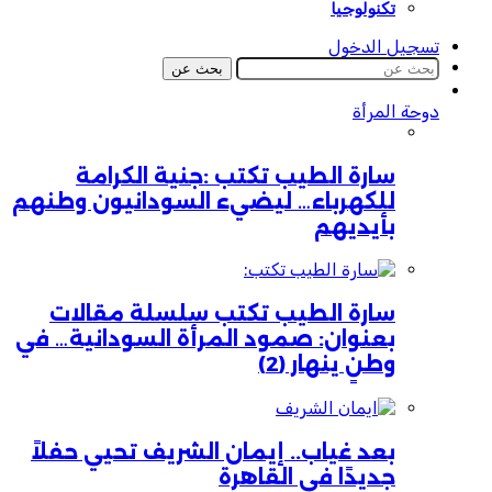
تكنولوجيا
تسجيل الدخول
بحث عن
دوحة المرأة
سارة الطيب تكتب :جنية الكرامة
للكهرباء… ليضيء السودانيون وطنهم
بأيديهم
سارة الطيب تكتب سلسلة مقالات
بعنوان: صمود المرأة السودانية… في
وطنٍ ينهار (2)
بعد غياب.. إيمان الشريف تحيي حفلاً
جديدًا في القاهرة