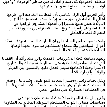
منطقة الجموعية كان صمام أمان لتأمين مناطق “أم درمان” و”جبل
أولياء” و”صالحة”، ومنع العدو من اختراقها.
وأقرّ الفريق أول الركن كباشي بأن المطالب الخدمية التي طرحها
أهالي المنطقة هي “حق مستحق” وليست منحة، مؤكداً التزام
الدولة بالعمل عليها مشيراً إلى أهمية المشاريع الزراعية في
المنطقة وعلى رأسها مشروع المك الاستراتيجي وضرورة تفعيلها
لدعم الاقتصاد المحلي.
ولفت عضو مجلس السيادة إلى أن الزيارات الميدانية تهدف لتفقّد
أحوال المواطنين والاستماع لمشاكلهم مباشرة، تنفيذاً لوصايا
القيادة بالاهتمام بأطراف العاصمة.
وتعهد بمتابعة كافة المشروعات الخدمية والزراعية، وأكد أن القضايا
التي تتجاوز صلاحيات الولاية مثل المطار والتعويضات والمشاريع
الاستراتيجية الاتحادية سيتم العمل عليها بالتنسيق بين المركز
والولاية والإدارة الأهلية.
ونقل تحيات رئيس مجلس السيادة للمواطنين، وشدد على وحدة
الصف تحت شعار “جيش واحد شعب واحد”، مؤكداً المضي قدماً
في العمليات العسكرية حتى تحقيق النصر.
وأثنى والي ولاية الخرطوم الأستاذ أحمد عثمان حمزة على
مجاهدات فصائل القوات المسلحة، الشرطة، المخابرات، المقاومة
الشعبية، والقوات المشتركة، مشيداً بوقفة الشعب السوداني