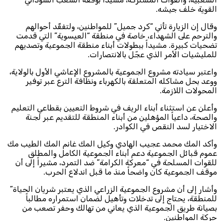
القوية خلف جيشه.
وقال إن الزيارة تأتي “كرد جميل” للمواطنين، ولتفقّد أحوالهم
والترحم على الشهداء، خاصة في منطقة “العيسوية” التي قدمت
تضحيات كبيرة. مشيداً ببطولات أبناء منطقة الجموعية وتصديهم
للمليشيات الأمر الذي عجّل بالانتصارات.
واعتبر سيادته مشروع الجموعية بالمشروع الإعاشي الأول بالولاية،
ووعد بحل مشاكله المتعلقة بالكهرباء ونظافة الترع عبر توفير
المحولات اللازمة.
وأعلن عن استثناء أبناء الريف في شروط التعيين بقطاعي التعليم
والصحة، داعياً المؤهلين من أبناء المنطقة للتقديم عبر لجنة
الاختيار لسد النقص في الكوادر.
وأكد المك محمد عجيب الهادي وكيل المك غانم المك الطيب مك
عموم قبائل الجموعية دعم أبناء الجموعية الكامل والمطلق
للقوات المسلحة في “معركة الكرامة” ضد التمرد، مشيراً إلى أن
موقف الجموعية كان واضحاً منذ ما قبل اندلاع الحرب.
وأشار إلى أن مشروع الجموعية الزراعي الذي يعتبر شريان الحياة”
للمنطقة، يحتاج إلى تدخلات وتأهيل لضمان استمراره مطالباً
بصيانة طريق الجموعية الذي يعاني من تهالك وحفر تصعب من
حركة المواطنين.