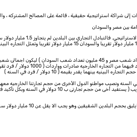
 إلى شراكة استراتيجية حقيقية ، قائمة على المصالح المشتركه ، والت
امة بين مصر والسودان
رغم كل ذلك فإننا نجد أن أرقام التجا
ه الخارجيه صادرات وواردات ( 1000 دولار / فرد تقريبا )
 بينهما يقدر بقيمه ( 10 دولار / فرد في السنه )
هذا الرقم الضئيل يجب أن نتوقف عنده كثيرا لنحلل هذا الوضع 
ين الشقيقين وهو يجب الا يقل عن 10 مليار دولار سنويا ؟؟؟؟