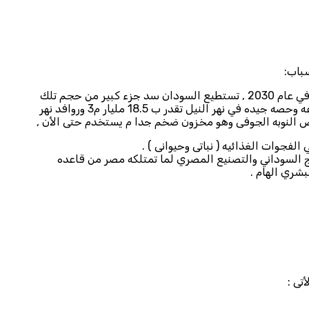
باب:
1. الأمن الغذائي: ، في وسط مؤشرات بأن المنطقه العربيه وحدها فيها فجوه غذائيه تقدر ب 40 مليار دولار وسوف تصل الى 48 مليار دولار في عام 2030 , تستطيع السودان سد جزء كبير من حجم تلك
الفجوه فالسودان يستطيع أن يصبح سلة الغذاء لمصر والدول العربية، لما يمتلكه من موارد طبيعيه ضخمه (180 مليون فدان صالحه للزراعه وحصه جيده في نهر النيل تقدر ب 18.5 مليار م3 وروافد نهر
فجوات الغذائيه ( نباتى وحيوانى ) .
ج السوداني والتصنيع المصري لما تمتلكه مصر من قاعده
بشري الهام .
تى :