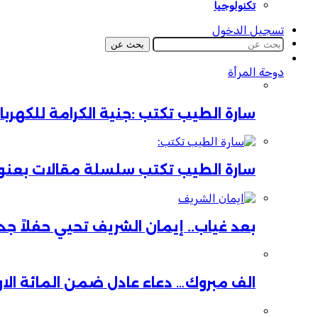
تكنولوجيا
تسجيل الدخول
بحث عن
دوحة المرأة
سارة الطيب تكتب :جنية الكرامة للكهر
سارة الطيب تكتب سلسلة مقالات بعنوان:
بعد غياب.. إيمان الشريف تحيي حفلاً جدي
الف مبروك… دعاء عادل ضمن المائة الا