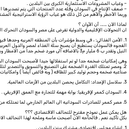
– وغياب المشروعات الاستثمارية الكبرى بين البلدين .
– ضعف الإنتاج في السودان وقله عدد المنتجات التي يتم تصديرها ا
وربما الأخطر والأهم من كل ذلك هو غياب الرؤية الاستراتيجية المشترك
لماذا الآن ……. أن الأوان ؟
ان التحولات الإقليمية والدولية تفرض على مصر والسودان التحرك 
النيل وتقدر ب 6 مليار م3 بالاضافه الى مورد ضخم جدا من الامطار ويقدر بكميه 400 مليار م3 سنويا بالاضافى الى المخزون الضخم في حوض النوبه الجوفى وهو مخزون ضخم جدا م يستخدم حتى الأن ,
وهى إمكانيات ضخمه جدا لو تم استغلالها جيدا لأصبحت السودان الحص
2. ومصر تمتلك القدرة الضخمه على التصنيع والتسويق والتصدير لت
صناعيه ضخمه وحجم توليد كبير للطاقه ( وبه فائض أيضا ) وامكانيات ك
3. سلاسل الإمداد: التكامل يحصن البلدين من الأزمات العالمية.
4. السودان كممر لإفريقيا: بوابة مهمة للتجارة مع العمق الإفريقي .
5. مصر كممر للصادرات السودانيه الى العالم الخارجي لما تمتلكه من موارد لوجستيه ضخمه
هل يمكن عمل نموذج مقترح للتحالف الاقتصادي ؟؟؟
بكل تأكيد نعم , فالحاجه الان أصبحت ماسه وملحه لهذا التحالف الاق
1. إنشاء مجلس اقتصادي مشترك بينت البلدين .