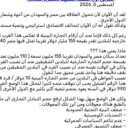
أغسطس 5, 2026
لقد آن الأوان لأن تتحول العلاقة بين مصر والسودان من أخوة وشعارات
الدول الأخرى .
ولذلك نقول أنه آن الأوان لتحالف اقتصادي استراتيجي وتنمية مستد
خارجيه للبلدين تقدر بقيمه 155 مليار دولار تقريبا تمثل فيها مصر 140 مليار دولار تقريبا والسودان 15 مليار دولار تقريبا وتمثل التجاره البينيه بين البلدين منها نسبه 1 % فقط ( واحد بالمائه أو أقل قليلا )
ماذا يعنى هذا ؟؟؟
تعداد سكان مصر والسودان تقريبا 155 مليون نسمه ( 110 مليون تعداد شعب مصر و 45 مليون تعداد شعب السودان ) ليكون اجمالى شعبى وادى النيل مصر والسودان 155 مليون نسمه تقريبا
بقسمه حجم التجاره الخارجيه للبلدين الشقيقين نجد أن نصيب الفرد فيهما من التجار
ولكن في الوقت نفسه نجد ان نصيب الفرد في البلدين الشقيقين من حجم التجاره البينيه
نقف دقيقه هنا ونأخذ نفس عميق جدا لنقول
نصيب المواطن في البلدين من حجم التجاره البينيه 10 دولار / فرد في السنه ونصيب مواطنو الدول الأخرى من حجم تجارتنا الخارجيه معهم 990 دولار / فرد في السنه
990 دولار في السنه يعود بحجم تنميه أكبر بكثير مع الدول الأخرى )
ولكن هل الوضع سهل بهذا الشكل لرفع حجم التبادل التجارى الى مايليق بحجم البلد
بالطبع هناك معوقات ومن أبرز تلك المعوقات :
– ضعف البنية التحتية الحدودية
– التحديات اللوجستية
– عدم تناغم السياسات الجمركية
– ضعف التنسيق المصرفي