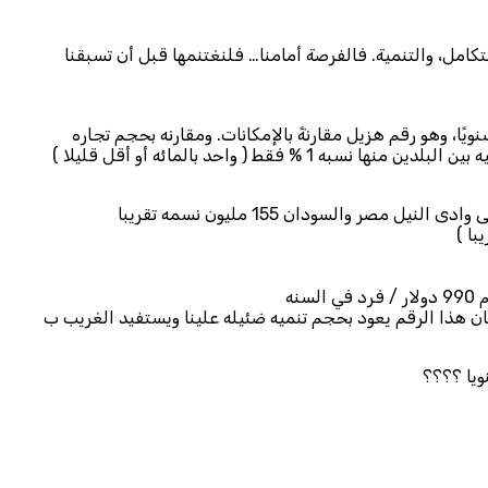
كامل، والتنمية. فالفرصة أمامنا… فلنغتنمها قبل أن تسبقنا
رة البينية لا تعكس هذا القرب الاستراتيجي. فالتبادل التجاري بين البلدين لم يتجاوز 1.5 مليار دولار سنويًا، وهو رقم هزيل مقارنةً بالإمكانات. ومقارنه بحجم تجاره
الغريب ( يستفيد أخى من حجم تجارتى ب 10 دولار في السنه وبكل تأكيد فان هذا الرقم يعود بحجم تنميه ضئيله علينا ويستفيد الغريب ب