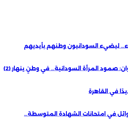
باء… ليضيء السودانيون وطنهم بأيديهم
 صمود المرأة السودانية… في وطنٍ ينهار (2)
دًا في القاهرة
وائل في امتحانات الشهادة المتوسطة…