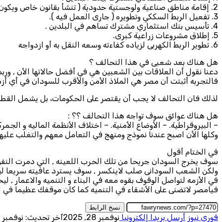
2. إقامة مناطق صناعية ولوجستية حدودية ( تنشأ بقانون خاص ويكون لها امتيازات ) .
3. تفعيل الربط السككي وتطويره ( جارى العمل فيه ).
4. تأسيس بنك استثماري مشترك تساهم في البلدين .
5. إطلاق مشروعات زراعية كبرى.
6. تطوير الربط الكهربى لزياده كفاءته وسعه النقل به أو ازدواجه
هل هناك بعد شعبى في هذا التحالف ؟
دعنا نقول أن العلاقات بين الشعبين هي في أفضل حالاتها الأن , ورب
فالتجربه أثبتت أن مصر هي الملاذ الأمن والأقرب للسودان في أي أز
لذلك فان التحالف لا يجب أن يقتصر على الحكومات، بل يشمل القطاع 
هل هناك عوائق سوف تواجه هذا التحالف ؟؟ :
– البيروقراطية. – الأوضاع الأمنية. – اختلاف الأنظمة الماليه و الج
وكلها الأن اصبح عندنا نموذج ومنهج في التعامل معهم والتغلب عليهم
في الختام أقول
سوف يخرج السودان جريحا من تلك الحرب اللعينه , التي دمرت النف
ولكن الشعب السودانى صلب لاينكسر , سوف يسترد عافيته سريعا ليشم
في الأزمه لتواصل الوقوف بقوه معه في البناء و التنميه والاعمار , 
فيامصر لاتضنى على الأشقاء في التنميه كما كان موقفك عظيما في ال
نسخ الرابط
فوري نيوز
أرسل بريدا إلكترونيا
نوفمبر 28, 2025
آخر تحديث: نوفمبر 28, 2025