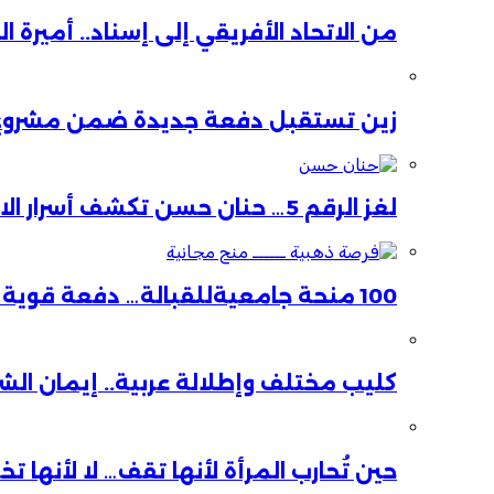
من الاتحاد الأفريقي إلى إسناد.. أميرة 
زين تستقبل دفعة جديدة ضمن مشروع ا
لغز الرقم 5… حنان حسن تكشف أسرار الاستقالة
100 منحة جامعيةللقبالة… دفعة قوية لصحة الأم والطفل
كليب مختلف وإطلالة عربية.. إيمان ال
حين تُحارب المرأة لأنها تقف… لا لأنها ت