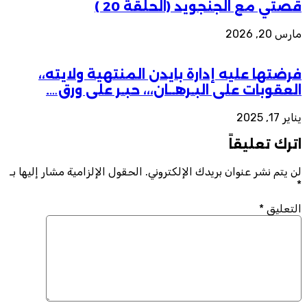
صتي مع الجنجويد (الحلقة 20 )
س 20, 2026
رضتها عليه إدارة بايدن المنتهية ولايته،،
لعقوبات على البـرهــان،،، حبـر على ورق….
ر 17, 2025
ترك تعليقاً
 يتم نشر عنوان بريدك الإلكتروني.
الحقول الإلزامية مشار إليها بـ
لتعليق
*