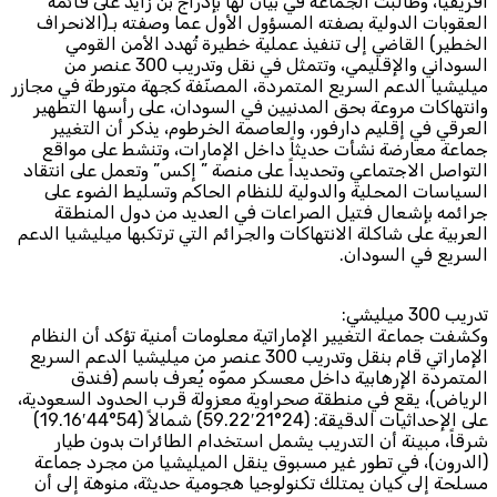
ريقيا، وطالبت الجماعة في بيان لها بإدراج بن زايد على قائمة
لعقوبات الدولية بصفته المسؤول الأول عما وصفته بـ(الانحراف
خطير) القاضي إلى تنفيذ عملية خطيرة تُهدد الأمن القومي
السوداني والإقليمي، وتتمثل في نقل وتدريب 300 عنصر من
يليشيا الدعم السريع المتمردة، المصنّفة كجهة متورطة في مجازر
انتهاكات مروعة بحق المدنيين في السودان، على رأسها التطهير
عرقي في إقليم دارفور، والعاصمة الخرطوم، يذكر أن التغيير
ماعة معارضة نشأت حديثاً داخل الإمارات، وتنشط على مواقع
لتواصل الاجتماعي وتحديداً على منصة ” إكس” وتعمل على انتقاد
لسياسات المحلية والدولية للنظام الحاكم وتسليط الضوء على
رائمه بإشعال فتيل الصراعات في العديد من دول المنطقة
عربية على شاكلة الانتهاكات والجرائم التي ترتكبها ميليشيا الدعم
لسريع في السودان.
يب 300 ميليشي:
شفت جماعة التغيير الإماراتية معلومات أمنية تؤكد أن النظام
الإماراتي قام بنقل وتدريب 300 عنصر من ميليشيا الدعم السريع
لمتمردة الإرهابية داخل معسكر مموّه يُعرف باسم (فندق
لرياض)، يقع في منطقة صحراوية معزولة قرب الحدود السعودية،
على الإحداثيات الدقيقة: (24°21′59.22) شمالاً (54°44′19.16)
رقاً، مبينة أن التدريب يشمل استخدام الطائرات بدون طيار
الدرون)، في تطور غير مسبوق ينقل الميليشيا من مجرد جماعة
سلحة إلى كيان يمتلك تكنولوجيا هجومية حديثة، منوهة إلى أن