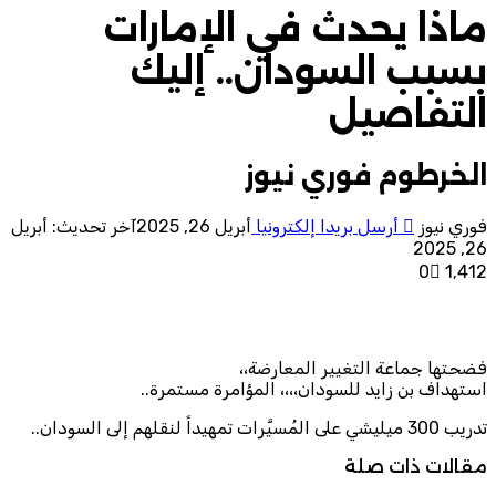
اذا يحدث في الإمارات
سبب السودان.. إليك
لتفاصيل
لخرطوم فوري نيوز
ري نيوز
أرسل بريدا إلكترونيا
أبريل 26, 2025
آخر تحديث: أبريل
26, 2
0
1٬41
ضحتها جماعة التغيير المعارضة،،
تهداف بن زايد للسودان،،،، المؤامرة مستمرة..
ميليشي على المُسيَّرات تمهيداً لنقلهم إلى السودان..
قالات ذات صلة