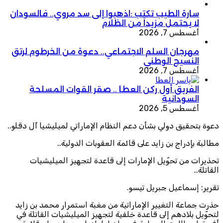
سارة الطيب تكتب :اذهبوا إلى سد مروي.. فالسودان
لا يحتمل مزيداً من الظلام
أغسطس 7, 2026
مهرجان السلم الاجتماعي.. دعوة من الخرطوم لرتق
النسيج الوطني
أغسطس 7, 2026
الفريق أول ركن العطا .. صقر القوات المسلحة
السودانية
أغسطس 5, 2026
وة بتحقيق دولي بشأن دعم النظام الإماراتي لميليشيا آل دقلو..
البة بإدراج بن زايد على قائمة العقوبات الدولية..
حذيرات من تحوّيل الإمارات إلى قاعدة لتجهيز الميليشيات
قاتلة..
قرير: إسماعيل جبريل تيسو.
ذرت جماعة التغيير الإماراتية من مغبة استمرار محمد بن زايد
حوّيل بلادهم إلى قاعدة خلفية لتجهيز الميليشيات القاتلة في