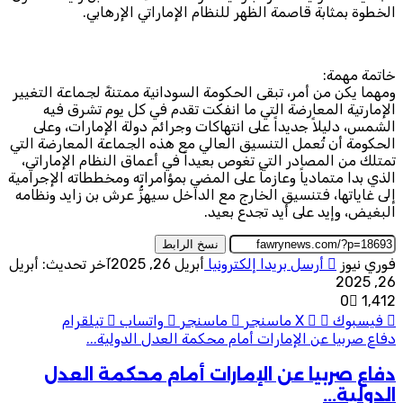
خطوة بمثابة قاصمة الظهر للنظام الإماراتي الإرهابي.
اتمة مهمة:
هما يكن من أمر، تبقى الحكومة السودانية ممتنةً لجماعة التغيير
لإمارتية المعارضة التي ما انفكت تقدم في كل يوم تشرق فيه
شمس، دليلاً جديداً على انتهاكات وجرائم دولة الإمارات، وعلى
لحكومة أن تُعمل التنسيق العالي مع هذه الجماعة المعارضة التي
تلك من المصادر التي تغوص بعيداً في أعماق النظام الإماراتي،
ذي بدا متمادياً وعازماً على المضي بمؤامراته ومخططاته الإجرامية
ى غاياتها، فتنسيق الخارج مع الداخل سيهزُّ عرش بن زايد ونظامه
بغيض، وإيد على أيد تجدع بعيد.
نسخ الرابط
ري نيوز
أرسل بريدا إلكترونيا
أبريل 26, 2025
آخر تحديث: أبريل
26, 2
0
1٬41
فيسبوك
‫X
ماسنجر
ماسنجر
واتساب
تيلقرام
اع صربيا عن الإمارات أمام محكمة العدل الدولية...
فاع صربيا عن الإمارات أمام محكمة العدل
لدولية...