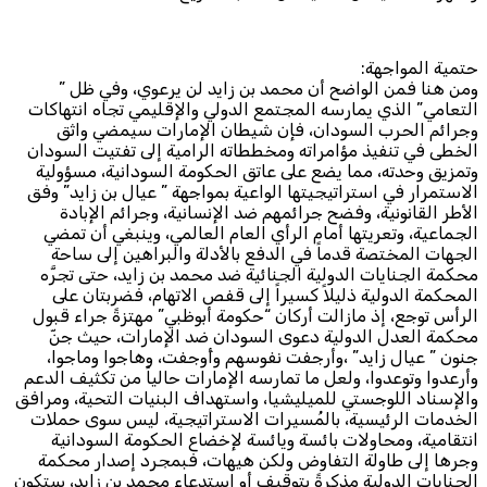
تمية المواجهة:
من هنا فمن الواضح أن محمد بن زايد لن يرعوي، وفي ظل ”
لتعامي” الذي يمارسه المجتمع الدولي والإقليمي تجاه انتهاكات
جرائم الحرب السودان، فإن شيطان الإمارات سيمضي واثق
لخطى في تنفيذ مؤامراته ومخططاته الرامية إلى تفتيت السودان
تمزيق وحدته، مما يضع على عاتق الحكومة السودانية، مسؤولية
استمرار في استراتيجيتها الواعية بمواجهة ” عيال بن زايد” وفق
أطر القانونية، وفضح جرائمهم ضد الإنسانية، وجرائم الإبادة
جماعية، وتعريتها أمام الرأي العام العالمي، وينبغي أن تمضي
لجهات المختصة قدماً في الدفع بالأدلة والبراهين إلى ساحة
كمة الجنايات الدولية الجنائية ضد محمد بن زايد، حتى تجرَّه
محكمة الدولية ذليلاً كسيراً إلى قفص الاتهام، فضربتان على
رأس توجع، إذ مازالت أركان “حكومة أبوظبي” مهتزةً جراء قبول
حكمة العدل الدولية دعوى السودان ضد الإمارات، حيث جنّ
نون ” عيال زايد” ،وأرجفت نفوسهم وأَوجفت، وهاجوا وماجوا،
رعدوا وتوعدوا، ولعل ما تمارسه الإمارات حالياً من تكثيف الدعم
الإسناد اللوجستي للميليشيا، واستهداف البنيات التحية، ومرافق
لخدمات الرئيسية، بالمُسيرات الاستراتيجية، ليس سوى حملات
نتقامية، ومحاولات بائسة ويائسة لإخضاع الحكومة السودانية
جرها إلى طاولة التفاوض ولكن هيهات، فبمجرد إصدار محكمة
لجنايات الدولية مذكرةً بتوقيف أو استدعاء محمد بن زايد، ستكون