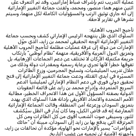
لية التدريب تتم بإشراف ضباط إماراتيين، وقد تم التعرف على
نين منهم هما؛ منصور، ومحمد، ولفتت جماعة التغيير الإماراتية
ى أنه جاري توثيق الرتب والمسؤوليات الكاملة لكل منهما، وسيتم
رها في تقارير لاحقة.
جيج الحروب الأهلية:
لسلوك الذي ظل ينتهجه الرئيس الإماراتي كشف وبحسب جماعة
تغيير الإماراتية الوجه الحقيقي لمحمد بن زايد، الذي حوّل
لإمارات من دولة إلى غرفة عمليات مظلمة لتأجيج الحروب الأهلية
مزيق الدول العربية والأفريقية، متهمة “نظام أبوظبي” بارتكاب
ريمة مكتملة الأركان لا تختلف عن دعم الجماعات الإرهابية، بل
فوقها خطراً لأنها تجري برعاية رسمية وبمقدرات دولة وذلك من
لال تدريب الميليشيات، وتسليح المجرمين، وزرع الطائرات
مسيّرة في أيدي القتلة، ودعت جماعة التغيير الإماراتية إلى فتح
حقيق دولي فوري في دعم النظام الإماراتي لميليشيا الدعم
سريع المتمردة، وإدراج محمد بن زايد على قائمة العقوبات
لدولية بصفته المسؤول الأول عن هذا الانحراف الخطير، مطالبة
أمم المتحدة والاتحاد الأفريقي بإدانة هذا السلوك الذي يهدد
تمزيق السودان وزعزعة أمن المنطقة، وقالت الجماعة الإماراتية
لمعارضة إنه قد فاض الكيل، وما كان يُدار في الظل سيُكشف
لنور، وسيبقى صوت الشعب أقوى من كل الطائرات ومن كل
مرتزقة التي يدفع بها بن زايد إلى السودان، مبينة أن “حائك
مؤامرات” يسير بالإمارات نحو الهاوية، مؤكدة أن تحالفات بن زايد،
جهزته الأمنية لن تحميه من غضب التاريخ.