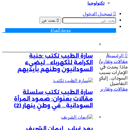
تكنولوجيا
تسجيل الدخول
بحث عن
دوحة المرأة
سارة الطيب تكتب :جنية
الرئيسية
|
الات وتقارير
|
الكرامة للكهرباء… ليضيء
اذا يحدث في
السودانيون وطنهم بأيديهم
لإمارات بسبب
لسودان.. إليك
لتفاصيل
الات وتقارير
سارة الطيب تكتب سلسلة
مقالات بعنوان: صمود المرأة
السودانية… في وطنٍ ينهار (2)
بعد غياب.. إيمان الشريف