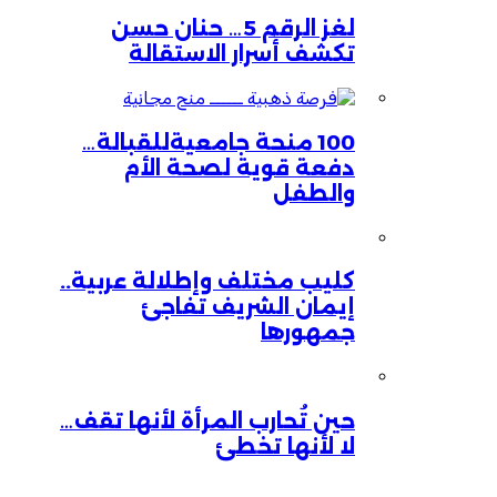
لغز الرقم 5… حنان حسن
تكشف أسرار الاستقالة
100 منحة جامعيةللقبالة…
دفعة قوية لصحة الأم
والطفل
كليب مختلف وإطلالة عربية..
إيمان الشريف تفاجئ
جمهورها
حين تُحارب المرأة لأنها تقف…
لا لأنها تخطئ