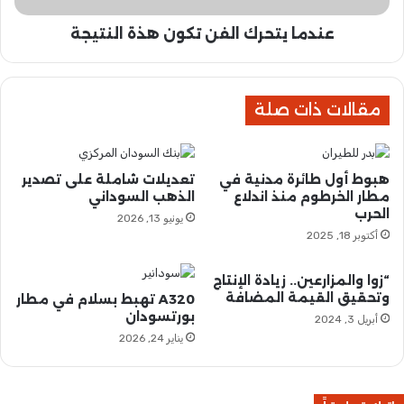
ل
ر
ا
عندما يتحرك الفن تكون هذة النتيجة
ك
م
ا
ا
ل
ل
ف
م
مقالات ذات صلة
ن
ت
ت
ح
ك
د
و
هبوط أول طائرة مدنية في
تعديلات شاملة على تصدير
ة
ن
مطار الخرطوم منذ اندلاع
الذهب السوداني
ب
ه
الحرب
يونيو 13, 2026
س
ذ
أكتوبر 18, 2025
ب
ة
ب
ا
ح
ل
“زوا والمزارعين.. زيادة الإنتاج
ر
وتحقيق القيمة المضافة
ن
A320 تهبط بسلام في مطار
ب
بورتسودان
ت
أبريل 3, 2024
ا
ي
يناير 24, 2026
ل
ج
س
ة
و