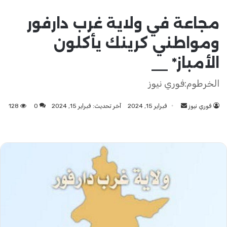
مجاعة في ولاية غرب دارفور
ومواطني كرينك يأكلون
الأمباز* __
الخرطوم:فوري نيوز
فوري نيوز
أرسل
فبراير 15, 2024
آخر تحديث: فبراير 15, 2024
0
128
بريدا
إلكترونيا