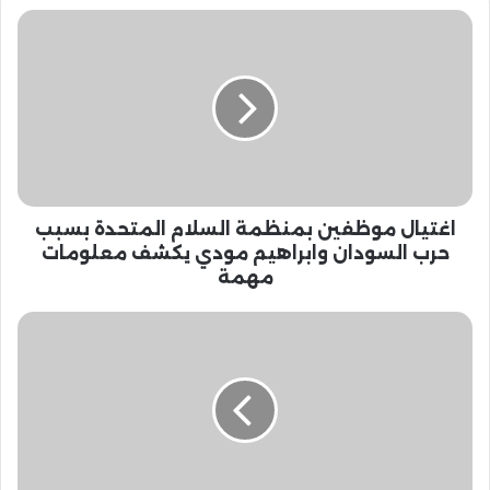
ا
غ
ت
ي
ا
ل
م
و
ظ
اغتيال موظفين بمنظمة السلام المتحدة بسبب
ف
ي
حرب السودان وابراهيم مودي يكشف معلومات
ن
مهمة
ب
م
ع
ن
ن
ظ
د
م
م
ة
ا
ا
ي
ل
ت
س
ح