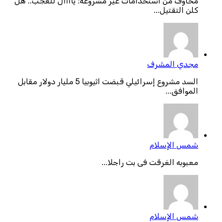
مخاوف من استخدامات غير مشروعة: ياااال للعجب.. هل
كلن التقتيل...
مجدي المشرف
السد مشروع إسرائيلي قبضت اثيوبيا 5 مليار دولار مقابل
الموافق...
شمس الإسلام
معبوبه الغرقت فى بت راجلا...
شمس الإسلام