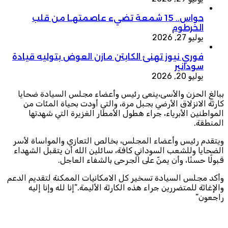
حواس.. 15 شمعة تضيء عاصمتهـا من قلب
الخرطوم
يوليو 27, 2026
فوري نيوز تهنئ الكابتن مازن العوض بتوليه قيادة
سودانير
يوليو 20, 2026
ببالغ الحزن والأسى،ينعى رئيس وأعضاء مجلس السيادة ضحايا
كارثة الانزلاق الأرضي بجبل مرة، والتي أودت بحياة المئات من
المواطنين الأبرياء، جراء هطول الأمطار الغزيرة التي شهدتها
المنطقة.
ويتقدم رئيس وأعضاء المجلس، بخالص التعازي والمواساة لأسر
الضحايا وللشعب السوداني كافة، سائلين الله أن يتقبل الشهداء
قبولًا حسنًا، وأن يمنّ على الجرحى بالشفاء العاجل.
وأكد مجلس السيادة تسخير كل الامكانيات الممكنة لتقديم الدعم
والإغاثة للمتضررين جراء هذه الكارثة الأليمة.”إنا لله وإنا إليه
راجعون”