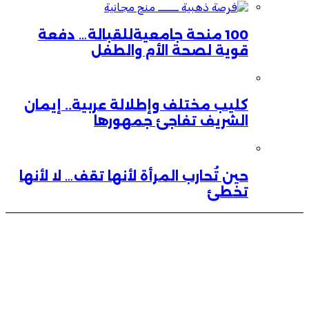
100 منحة جامعيةللقبالة… دفعة
قوية لصحة الأم والطفل
كليب مختلف وإطلالة عربية.. إيمان
الشريف تفاجئ جمهورها
حين تُحارب المرأة لأنها تقف… لا لأنها
تخطئ