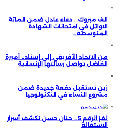
الف مبروك… دعاء عادل ضمن المائة
الاوائل في امتحانات الشهادة
المتوسطة…
من الاتحاد الأفريقي إلى إسناد.. أميرة
الفاضل تواصل رسالتها الإنسانية
زين تستقبل دفعة جديدة ضمن
مشروع النساء في التكنولوجيا
لغز الرقم 5… حنان حسن تكشف أسرار
الاستقالة