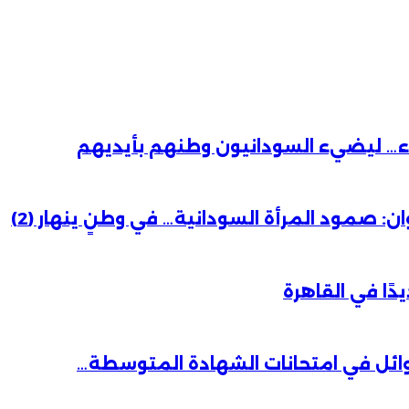
باء… ليضيء السودانيون وطنهم بأيديهم
 صمود المرأة السودانية… في وطنٍ ينهار (2)
دًا في القاهرة
وائل في امتحانات الشهادة المتوسطة…