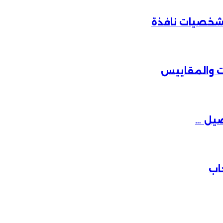
ة شخصيات نافذة
ت والمقاييس
صيل …
اب