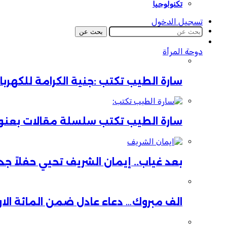
تكنولوجيا
تسجيل الدخول
بحث عن
دوحة المرأة
سارة الطيب تكتب :جنية الكرامة للكهر
سارة الطيب تكتب سلسلة مقالات بعنوان:
بعد غياب.. إيمان الشريف تحيي حفلاً جدي
الف مبروك… دعاء عادل ضمن المائة الا