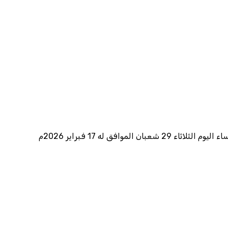
للعام 1447 هجرية، وذلك مساء اليوم الثلاثاء 29 شعبان الموافق له 17 فبراير 2026م