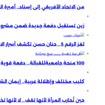
من الاتحاد الأفريقي إلى إسناد.. أميرة 
زين تستقبل دفعة جديدة ضمن مشروع ا
لغز الرقم 5… حنان حسن تكشف أسرار الاستقالة
100 منحة جامعيةللقبالة… دفعة قوية لصحة الأم والطفل
كليب مختلف وإطلالة عربية.. إيمان ال
حين تُحارب المرأة لأنها تقف… لا لأنها ت