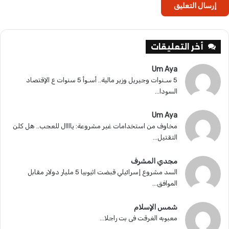
ل
ي
ة
.
.
أخر التعليقات
.
Um Aya
5 سـنوات وجيريل وزير مالية.. أسـوأ 5 سنوات ع الإقتصاد
السودا...
Um Aya
مخاوف من استخدامات غير مشروعة: ياااال للعجب.. هل كلن
التقتيل...
مجدي المشرف
السد مشروع إسرائيلي قبضت اثيوبيا 5 مليار دولار مقابل
الموافق...
شمس الإسلام
معبوبه الغرقت فى بت راجلا...