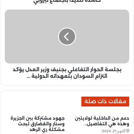
حاشدة تنديدا باجتماع نيروبي
ر
ة
ب
ب
ج
ا
ل
ل
س
ق
ة
ض
ا
ا
ل
ر
ح
ف
و
ي
بجلسة الحوار التفاعلي بجنيف وزير العدل يؤكد
ا
خ
ر
التزام السودان بتعهداته الدولية ...
ر
ا
ج
ل
و
ت
ن
مقالات ذات صلة
ف
ف
ا
ي
ع
دعم من الداخلية لولايتين
جهود مشتركة بين الجزيرة
م
ل
وهذه هي التفاصيل..
وسنار والقضارق لبحث
س
ي
مشكلة ري الرهد
أكتوبر 21, 2024
ي
ب