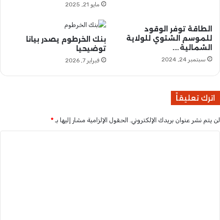
مايو 21, 2025
ر
ج
ة
ن
ح
ي
الطاقة توفر الوقود
ا
للموسم الشتوي للولاية
ف
بنك الخرطوم يصدر بيانا
الشمالية….
ش
توضيحيا
و
د
ز
سبتمبر 24, 2024
فبراير 7, 2026
ة
ي
ت
ر
ن
ا
اترك تعليقاً
د
ل
ي
ع
د
لن يتم نشر عنوان بريدك الإلكتروني.
الحقول الإلزامية مشار إليها بـ
*
د
ا
ل
ا
ب
ي
ا
ؤ
ل
ج
ك
ت
ت
د
م
ع
ا
ا
ل
ل
ع
ت
ي
ن
ز