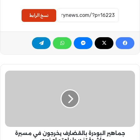
نسخ الرابط
ج
م
ا
ه
ي
ر
ا
ل
ب
جماهير البودرة بالقضارف يخرجون في مسيرة
و
د