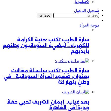
تكنولوجيا
تسجيل الدخول
بحث عن
دوحة المرأة
سارة الطيب تكتب :جنية الكرامة
للكهرباء… ليضيء السودانيون وطنهم
بأيديهم
سارة الطيب تكتب سلسلة مقالات
بعنوان: صمود المرأة السودانية… في
وطنٍ ينهار (2)
بعد غياب.. إيمان الشريف تحيي حفلاً
جديدًا في القاهرة