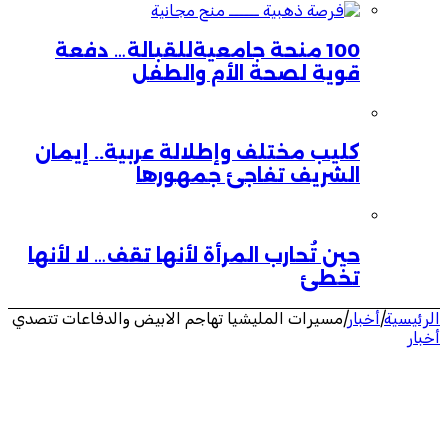
100 منحة جامعيةللقبالة… دفعة
قوية لصحة الأم والطفل
كليب مختلف وإطلالة عربية.. إيمان
الشريف تفاجئ جمهورها
حين تُحارب المرأة لأنها تقف… لا لأنها
تخطئ
الرئيسية
|
أخبار
|
مسيرات المليشيا تهاجم الابيض والدفاعات تتصدي
أخبار