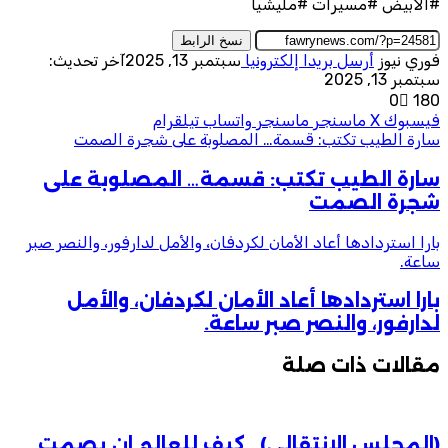
#الابيض #مسيرات #مليشيا
نسخ الرابط
فوري نيوز
أرسل بريدا إلكترونيا
سبتمبر 13, 2025
آخر تحديث:
سبتمبر 13, 2025
0
180
فيسبوك
‫X
ماسنجر
ماسنجر
واتساب
تيلقرام
سارة الطيب تكتب: قسمة… المصلوبة على شجرة الصمت
سارة الطيب تكتب: قسمة… المصلوبة على
شجرة الصمت
بارا استردادها أعاد الأمان لكردفان، والأمل لدارفور، والنصر صبر
ساعة.
بارا استردادها أعاد الأمان لكردفان، والأمل
لدارفور، والنصر صبر ساعة.
مقالات ذات صلة
(المجلس الانتقالي).. كيف للعالم ان يصمت