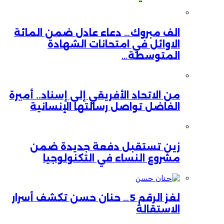
الف مبروك… دعاء عادل ضمن المائة
الاوائل في امتحانات الشهادة
المتوسطة…
من الاتحاد الأفريقي إلى إسناد.. أميرة
الفاضل تواصل رسالتها الإنسانية
زين تستقبل دفعة جديدة ضمن
مشروع النساء في التكنولوجيا
لغز الرقم 5… حنان حسن تكشف أسرار
الاستقالة