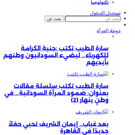
تكنولوجيا
تسجيل الدخول
بحث عن
دوحة المرأة
سارة الطيب تكتب :جنية الكرامة
للكهرباء… ليضيء السودانيون وطنهم
بأيديهم
سارة الطيب تكتب سلسلة مقالات
بعنوان: صمود المرأة السودانية… في
وطنٍ ينهار (2)
بعد غياب.. إيمان الشريف تحيي حفلاً
جديدًا في القاهرة