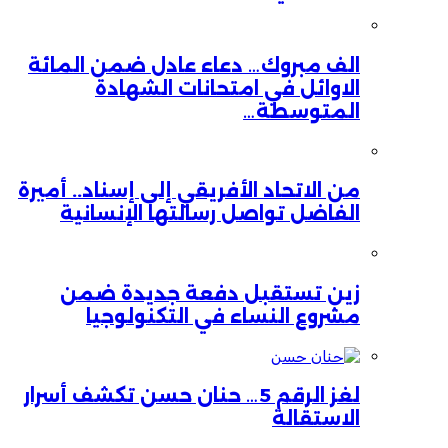
الف مبروك… دعاء عادل ضمن المائة
الاوائل في امتحانات الشهادة
المتوسطة…
من الاتحاد الأفريقي إلى إسناد.. أميرة
الفاضل تواصل رسالتها الإنسانية
زين تستقبل دفعة جديدة ضمن
مشروع النساء في التكنولوجيا
لغز الرقم 5… حنان حسن تكشف أسرار
الاستقالة