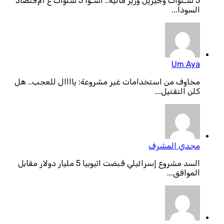
5 سـنوات وجيريل وزير مالية.. أسـوأ 5 سنوات ع الإقتصاد
السودا...
Um Aya
مخاوف من استخدامات غير مشروعة: ياااال للعجب.. هل
كلن التقتيل...
مجدي المشرف
السد مشروع إسرائيلي قبضت اثيوبيا 5 مليار دولار مقابل
الموافق...