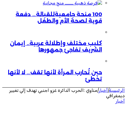
100 منحة جامعيةللقبالة… دفعة
قوية لصحة الأم والطفل
كليب مختلف وإطلالة عربية.. إيمان
الشريف تفاجئ جمهورها
حين تُحارب المرأة لأنها تقف… لا لأنها
تخطئ
الرئيسية
|
أخبار
|
مناوي :الحرب الدائرة غزو اجنبي تهدف إلي تغيير
ديمغرافي
أخبار