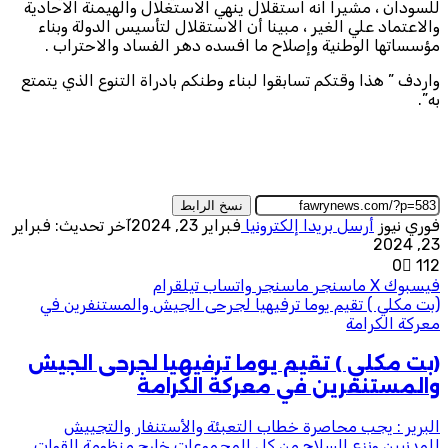
للسودان ، مشيرا انه استقلال ينهي الاستغلال والهيمنة الاحادية
والاعتماد علي الغير ، مبينا أن الاستقلال لتأسيس الدولة وبناء
مؤسساتها الوطنية وإصلاح ما افسده دهر الفساد والاحتراب .
واردف ” هذا وقتكم تسابقوا لبناء وطنكم بادراة التنوع الذي يتمتع
به”.
نسخ الرابط
فوري نيوز
أرسل بريدا إلكترونيا
فبراير 23, 2024
آخر تحديث: فبراير
23, 2024
0
112
فيسبوك
‫X
ماسنجر
ماسنجر
واتساب
تيلقرام
(بت مكلي ) تقيم يوما ترفيهيا لجرحى الجيش والمستنفرين في
معركة الكرامة
(بت مكلي ) تقيم يوما ترفيهيا لجرحى الجيش
والمستنفرين في معركة الكرامة
البرير : يجب محاصرة خطاب التعبئة والأستنفار والتجييش
للمدنيين ونزع السلاح من كل المجموعات خارج منظومة القوات