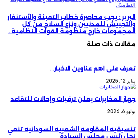
النظامية .
البرير : يجب محاصرة خطاب التعبئة والأستنفار
والتجييش للمدنيين ونزع السلاح من كل
المجموعات خارج منظومة القوات النظامية .
مقالات ذات صلة
تعرف على اهم عناوين الاخبار…
يناير 12, 2025
جهاز المخابرات يعلن ترقيات وإحالات للتقاعد
يوليو 6, 2026
تنسيقيه المقاومه الشعبيه السودانيه تنعي
نجل رئيس مجلس السيادة