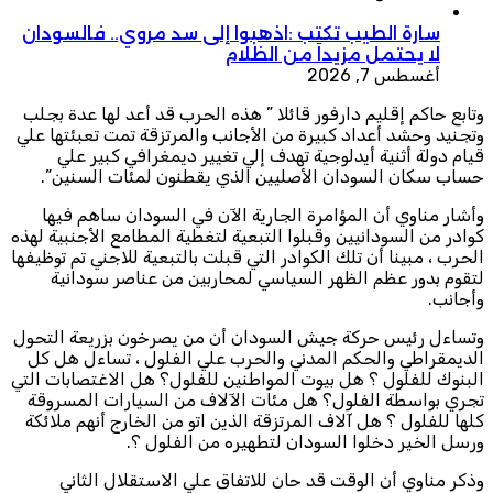
سارة الطيب تكتب :اذهبوا إلى سد مروي.. فالسودان
لا يحتمل مزيداً من الظلام
أغسطس 7, 2026
وتابع حاكم إقليم دارفور قائلا ” هذه الحرب قد أعد لها عدة بجلب
وتجنيد وحشد أعداد كبيرة من الأجانب والمرتزقة تمت تعبئتها علي
قيام دولة أثنية أيدلوجية تهدف إلي تغيير ديمغرافي كبير علي
حساب سكان السودان الأصليين الذي يقطنون لمئات السنين”.
وأشار مناوي أن المؤامرة الجارية الآن في السودان ساهم فيها
كوادر من السودانيين وقبلوا التبعية لتغطية المطامع الأجنبية لهذه
الحرب ، مبينا أن تلك الكوادر التي قبلت بالتبعية للاجني تم توظيفها
لتقوم بدور عظم الظهر السياسي لمحاربين من عناصر سودانية
وأجانب.
وتساءل رئيس حركة جيش السودان أن من يصرخون بزريعة التحول
الديمقراطي والحكم المدني والحرب علي الفلول ، تساءل هل كل
البنوك للفلول ؟ هل بيوت المواطنين للفلول؟ هل الاغتصابات التي
تجري بواسطة الفلول؟ هل مئات الآلاف من السيارات المسروقة
كلها للفلول ؟ هل آلاف المرتزقة الذين اتو من الخارج أنهم ملائكة
ورسل الخير دخلوا السودان لتطهيره من الفلول ؟.
وذكر مناوي أن الوقت قد حان للاتفاق علي الاستقلال الثاني