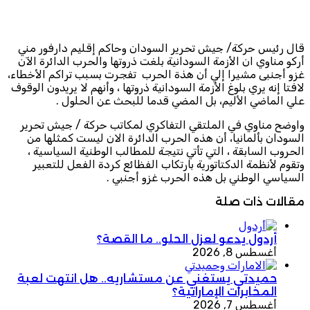
قال رئيس حركة/ جيش تحرير السودان وحاكم إقليم دارفور مني
أركو مناوي ان الأزمة السودانية بلغت ذروتها والحرب الدائرة الآن
غزو أجنبى مشيرا إلي أن هذة الحرب تفجرت بسبب تراكم الأخطاء،
لافتا إنه يري بلوغ الأزمة السودانية ذروتها ، وأنهم لا يريدون الوقوف
علي الماضي الأليم، بل المضي قدما للبحث عن الحلول .
واوضح مناوي في الملتقي التفاكري لمكاتب حركة / جيش تحرير
السودان بألمانيا، أن هذه الحرب الدائرة الان ليست كمثلها من
الحروب السابقة ، التي تأتي نتيجة للمطالب الوطنية السياسية ،
وتقوم لأنظمة الدكتاتورية بارتكاب الفظائع كردة الفعل للتعبير
السياسي الوطني بل هذه الحرب غزو أجنبي .
مقالات ذات صلة
أردول يدعو لعزل الحلو.. ما القصة؟
أغسطس 8, 2026
حميدتي يستغني عن مستشاريه.. هل انتهت لعبة
المخابرات الإماراتية؟
أغسطس 7, 2026