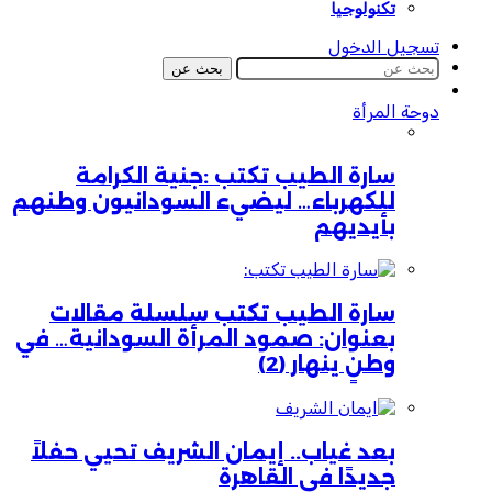
تكنولوجيا
تسجيل الدخول
بحث عن
دوحة المرأة
سارة الطيب تكتب :جنية الكرامة
للكهرباء… ليضيء السودانيون وطنهم
بأيديهم
سارة الطيب تكتب سلسلة مقالات
بعنوان: صمود المرأة السودانية… في
وطنٍ ينهار (2)
بعد غياب.. إيمان الشريف تحيي حفلاً
جديدًا في القاهرة