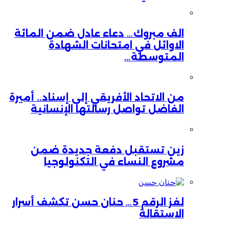
الف مبروك… دعاء عادل ضمن المائة
الاوائل في امتحانات الشهادة
المتوسطة…
من الاتحاد الأفريقي إلى إسناد.. أميرة
الفاضل تواصل رسالتها الإنسانية
زين تستقبل دفعة جديدة ضمن
مشروع النساء في التكنولوجيا
لغز الرقم 5… حنان حسن تكشف أسرار
الاستقالة