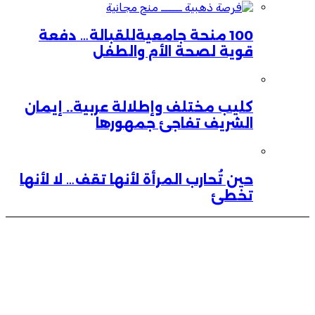
100 منحة جامعيةللقبالة… دفعة
قوية لصحة الأم والطفل
كليب مختلف وإطلالة عربية.. إيمان
الشريف تفاجئ جمهورها
حين تُحارب المرأة لأنها تقف… لا لأنها
تخطئ