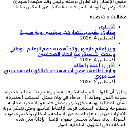
حقوق الإنسان وأنه تطاول بوصفه لرئيس وفد حكومة السودان
بذلك، رغم أن الوصف ليس فيه منقصة بل على العكس تماماً.
مقالات ذات صلة
مناوي يشيد بانتصار حجر مرفعين وبئر سليبة
أغسطس 4, 2026
وزير إعلام دارفور يؤكد أهمية دعم الإعلام الوطني
ويبحث التنسيق مع اتحاد الصحفيين
أغسطس 4, 2026
وزارة الطاقة توضح آخر مستجدات الكهرباء بعد حريق
سد مروي
أغسطس 2, 2026
وقال” أن القوات المسلحة شرف نفتخر ونفاخر به”، مطالباً باحترام
سيادة الدول ،ومؤكداً أن ماجاء في بيان ممثل المليشيا المتمردة
بشأن المطالبة بهدنه خلال شهر رمضان فما هو إلا مجرد محاولة
مفضوحة لإعطاء المليشيا فرصة لإلتقاط أنفاسها وحتى تتمكن دولة
الإمارات من تزويدها بالمزيد من الأسلحة والذخائر، وأختتم مندوب
السودان بيانه مطالباً مجلس حقوق الإنسان بإدانة مثل هذه
التدخلات في الشؤون الداخلية للدول.