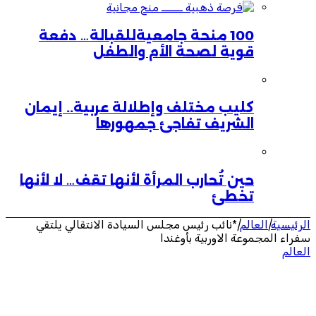
100 منحة جامعيةللقبالة… دفعة
قوية لصحة الأم والطفل
كليب مختلف وإطلالة عربية.. إيمان
الشريف تفاجئ جمهورها
حين تُحارب المرأة لأنها تقف… لا لأنها
تخطئ
الرئيسية
|
العالم
|
*نائب رئيس مجلس السيادة الانتقالي يلتقي
سفراء المجموعة الاوربية بأوغندا
العالم