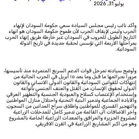
يوليو 31, 2026
و‏أكد نائب رئيس مجلس السيادة سعي حكومة السودان لإنهاء
الحرب وليس لإيقاف الحرب لأن طموح حكومة السودان هو انهاء
التاريخ الطويل للحروب في السودان عبر خارطة طريق إنهاء الحرب
بمراحلها الاربعة التي تؤسس لحقبة جديدة في تاريخ الدولة
السودانية.
‏وأوضح سيادته تمرحل قوات الدعم السريع المتمردة منذ تأسيسها،
مروراً بجرائمها ما قبل وما بعد ١٥ أبريل في الحرب الحالية من
إنتهاكات للقوانين السودانية والقانون الدولي الانساني والقانون
الدولي لحقوق الإنسان، من القتل والعنف الجنسي بأنواعه
وإستخدام الإغتصاب كسلاح والعبودية الجنسية والتطهير العرقي
والابادة الجماعية وتدمير البنية التحتية واحتلال منازل المواطنين
والتهجير القسري للمواطنين واطلاق سراح المدانين من السجون،
واخر الاضافات الى القائمة من تدمير كامل للمدخلات الزراعية
لمشروع الجزيرة والمرافق والمعدات الزراعية الخاصة بالمشروع
وهو من اكبر المشاريع الزراعية في القرن الافريقي.