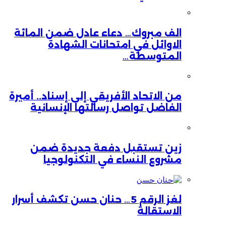
الف مبروك… دعاء عادل ضمن المائة
الاوائل في امتحانات الشهادة
المتوسطة…
من الاتحاد الأفريقي إلى إسناد.. أميرة
الفاضل تواصل رسالتها الإنسانية
زين تستقبل دفعة جديدة ضمن
مشروع النساء في التكنولوجيا
لغز الرقم 5… حنان حسن تكشف أسرار
الاستقالة