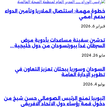
خطوة مهمة: استئصال الملاريا وتأمين الدواء
بدعم أممي
فبراير 6, 2026
تدشين سفينة مساعدات بأدوية مرض
السرطان غدا ببورتسودان من دول خليجية….
مايو 26, 2024
السودان وسوريا يبحثان تعزيز التعاون في
تطوير الإدارة العامة
يوليو 4, 2026
اثيوبيا تمنع الرئيس الصومالي حسن شيخ من
دخول قمة رؤساء دول الاتحاد الافريقي