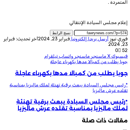
المتمردة .
إعلام مجلس السيادة الإنتقالي
نسخ الرابط
فوري نيوز
أرسل بريدا إلكترونيا
فبراير 23, 2024
آخر تحديث: فبراير
23, 2024
0
52
فيسبوك
‫X
ماسنجر
ماسنجر
واتساب
تيلقرام
جوبا يطلب من كمبالا مدها بكهرباء عاجلة
جوبا يطلب من كمبالا مدها بكهرباء عاجلة
*رئيس مجلس السيادة يبعث برقية تهنئة لملك ماليزيا بمناسبة
تقلده عرش ماليزيا
*رئيس مجلس السيادة يبعث برقية تهنئة
لملك ماليزيا بمناسبة تقلده عرش ماليزيا
مقالات ذات صلة