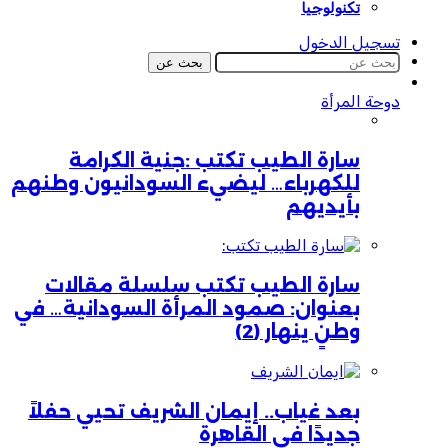
تكنولوجيا
تسجيل الدخول
بحث عن
دوحة المرأة
سارة الطيب تكتب :جنية الكرامة
للكهرباء… ليضيء السودانيون وطنهم
بأيديهم
سارة الطيب تكتب سلسلة مقالات
بعنوان: صمود المرأة السودانية… في
وطنٍ ينهار (2)
بعد غياب.. إيمان الشريف تحيي حفلاً
جديدًا في القاهرة