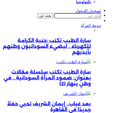
تكنولوجيا
تسجيل الدخول
بحث عن
دوحة المرأة
سارة الطيب تكتب :جنية الكرامة
للكهرباء… ليضيء السودانيون وطنهم
بأيديهم
سارة الطيب تكتب سلسلة مقالات
بعنوان: صمود المرأة السودانية… في
وطنٍ ينهار (2)
بعد غياب.. إيمان الشريف تحيي حفلاً
جديدًا في القاهرة