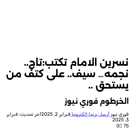
نسرين الامام تكتب:تاج..
نجمه… سيف.. على كتف من
يستحق ..
الخرطوم فوري نيوز
فوري نيوز
أرسل بريدا إلكترونيا
فبراير 2, 2025
آخر تحديث: فبراير
3, 2025
0
75