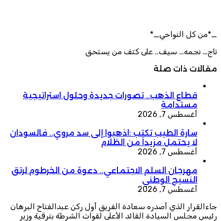
_*من كل النواحي_*
تاج… نجمه… سيف.. على كتف من يستحق
مقالات ذات صلة
قطاع الذهب.. تصورات جديدة وحلول استراتيجية
مستدامة
أغسطس 7, 2026
سارة الطيب تكتب :اذهبوا إلى سد مروي.. فالسودان
لا يحتمل مزيداً من الظلام
أغسطس 7, 2026
مهرجان السلم الاجتماعي.. دعوة من الخرطوم لرتق
النسيج الوطني
أغسطس 7, 2026
جاءالقرار الذي أصدره سعادة الفريق أول ركن عبدالفتاح البرهان
رئيس مجلس السيادة القائد الأعلى لقوات الشرطة بترقية وزير