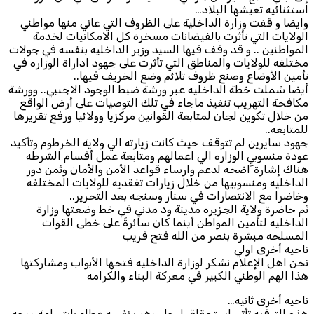
استثنائيه تعيشها البلاد…
وايضا و قفت وزارة الداخلية على الظروف التي عاني منها مواطني
الولايات التي تأثرت بالفيضانات مسخرة كل الامكانيات لخدمة
المواطنين .. و قد وقف فيها السيد وزير الداخليه بنفسه في جولات
مختلفه للولايات والمناطق التي تأثرت على جهود اداراة الوزاره في
تأمين الأوضاع وصنع ظروف تلائم وضع الخريف فيها..
أيضا شملت خطة الداخليه عبر ورشة ضبط الوجود الاجنبي.. وورشة
مكافحة التهريب تنفيذ ماجاء في تلك التوصيات على أرض الواقع
من خلال تكوين لجان لمتابعة القوانين مركزيا وولائيا ورفع تقريرها
للمتابعه..
جهود سايرين لم تتوقف حيث كانت زيارته الي ولاية الخرطوم وتأكيد
عودة منسوبي الوزاره الي اعمالهم ومتابعة عمل أقسام الشرطه
هناك إشارة َاضحه لدعم وارساء قواعد الأمن والأمان وثمن دور
الداخليه ومنسوبيها من خلال زيارات تفقديه للولايات المختلفه
وخاضرا مع الانتصارات في سنار وسنجه بعد التحرير..
ثم حاضرة ولاية الجزيره مدينة ود مدني في خط وضعتها وزارة
الداخليه لتأمين المواطن أينما كان سائرةً على خطى القوات
المسلحه مبشرة بنصر من الله فتح قريب
ناحيه أخرى اولي
نحن اهل الإعلام نشكر لوزارة الداخليه فتحها الأبواب ومشاركتها
هذا الهم الوطني الكبير في معركة البناء والكرامه
ناحيه أخرى ثانيه…
هذه الترقيه تأتي استحقاق لرجل وهب نفسه عطاء بابتسامة ووجه