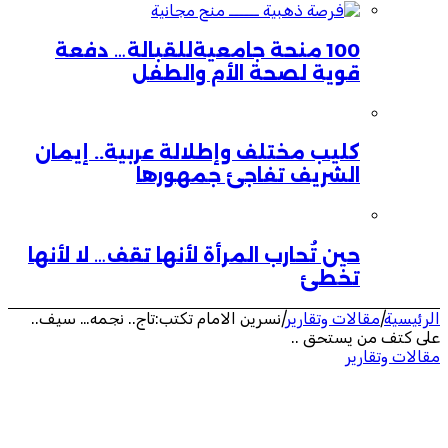
100 منحة جامعيةللقبالة… دفعة
قوية لصحة الأم والطفل
كليب مختلف وإطلالة عربية.. إيمان
الشريف تفاجئ جمهورها
حين تُحارب المرأة لأنها تقف… لا لأنها
تخطئ
الرئيسية
|
مقالات وتقارير
|
نسرين الامام تكتب:تاج.. نجمه… سيف..
على كتف من يستحق ..
مقالات وتقارير