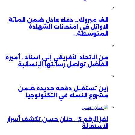
الف مبروك… دعاء عادل ضمن المائة
الاوائل في امتحانات الشهادة
المتوسطة…
من الاتحاد الأفريقي إلى إسناد.. أميرة
الفاضل تواصل رسالتها الإنسانية
زين تستقبل دفعة جديدة ضمن
مشروع النساء في التكنولوجيا
لغز الرقم 5… حنان حسن تكشف أسرار
الاستقالة