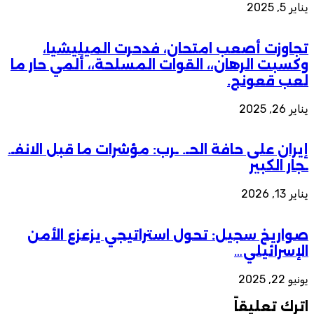
يناير 5, 2025
تجاوزت أصعب امتحان، فدحرت الميليشيا،
وكسبت الرهان،، القوات المسلحة،، ألمي حار ما
لعب قعونج.
يناير 26, 2025
إيران على حافة الحـ. ـرب: مؤشرات ما قبل الانفـ.
ـجار الكبير
يناير 13, 2026
صواريخ سجيل: تحول استراتيجي يزعزع الأمن
الإسرائيلي…
يونيو 22, 2025
اترك تعليقاً