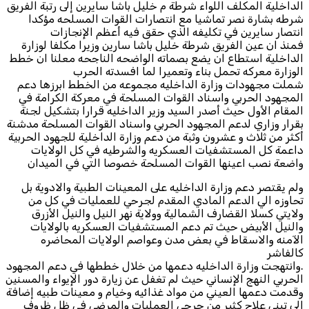
الداخلية المكلف اللواء شرطة م خليل باشا سايرين إلى رتبة الفريق
شرطه بشارة نصر تماشيا مع انتصارات القوات المسلحه مؤكدا
انتصار سايرين في تكليفه الذي حقق فيه أعظم الإنجازات
فمنذ ان عين الفريق شرطة خليل باشا سارين وزيرا مكلفا لوزارة
الداخلية استطاع ان يضع بصماته الواضحه الناجحه معلنا ان خطط
الوزارة معركه تحمل بناء وتعميرا لما افسدته الحرب
شملت مجهودات وزارة الداخليه مجموعه من الخطط ابرزها دعم
المجهود الحربي واسناد القوات المسلحة في معركة الكرامة في
المقام الأول حيث أصدر السيد وزير الداخليه قرارا بتشكيل لجنة
بقرار وزاري لدعم المجهود الحربي واسناد القوات المسلحة مدشنة
أكثر من ثلاث و عشرون وثبة من دعم وزارة الداخلية للجهود الحربية
داعمة كل المستشفيات العسكريه والشرطيه في كل الولايات
واضعة نصب اعينها القوات المسلحة خصوصا التي في الميدان
ولم يقتصر دعم وزارة الداخليه على المعينات الطبية والادوية بل
تحاوزه الي الدعم المادي المقدم لجرحي للعمليات في كل من
ولايتي كسلا القضارف الشمالية وولاية نهر النيل والنيل الأزرق
والنيل الأبيض حيث تم دعم المستشفيات العسكريه بالولايات
الآمنه والاسقاط في بعض مدن وعواصم الولايات المحاضره
كالفاشر
.وانتهجت وزارة الداخليه دعمها من خلال خططها في دعم المجهود
الحربي النهج الإنساني حيث لم تغفل عن زيارة دور الإيواء والمسنين
وقدمت دعمها العيني من مواد غذائيه وخيام و معينات طبيه إضافة
إلى تبني علاج كثير من جرحي العمليات والمرضى في ظل ظروف