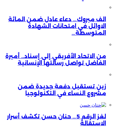
الف مبروك… دعاء عادل ضمن المائة
الاوائل في امتحانات الشهادة
المتوسطة…
من الاتحاد الأفريقي إلى إسناد.. أميرة
الفاضل تواصل رسالتها الإنسانية
زين تستقبل دفعة جديدة ضمن
مشروع النساء في التكنولوجيا
لغز الرقم 5… حنان حسن تكشف أسرار
الاستقالة