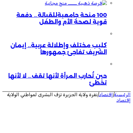
100 منحة جامعيةللقبالة… دفعة
قوية لصحة الأم والطفل
كليب مختلف وإطلالة عربية.. إيمان
الشريف تفاجئ جمهورها
حين تُحارب المرأة لأنها تقف… لا لأنها
تخطئ
الرئيسية
|
إقتصاد
|
نفرة ولاية الجزيرة تزف البشرى لمواطني الولاية
إقتصاد