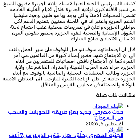
كشف نائب رئيس اللجنة العليا لاسناد ولاية الجزيرة مضوي الشيخ
عن تسير قافلة كبرى لولاية الجزيرة خلال الايام القليلة القادمة
تشمل المحليات الامنة والتي يوجد بها مواطنين بوجود مليشيا
الدعم السريع واعتبر انه في اللجنة معنيين بتقديم الدعم لكل
مواطني الجزيرة واعلن في تصريحات صحفية عقب اجتماع لجنة
الشوؤن الإنسانية والصحية لنفرة الجزيرة بحضور مفوض العون
الانساني الاتحادي صلاح المبارك
قال ان اجتماعاتهم سوف تتواصل للوقوف على سير العمل ولفت
الي ان الاجتماع شهد حضور إعداد كبيرة من القائمين على أمر
النفرة كما ان الاجتماع ناقش احصائيات للمتضريين من أبناء
الجزيرة جراء هذه الحرب اللعينة والعدوان الغاشم على ولاية
الجزيرة وطالب المنظمات المحلية والعالمية بالوقوف مع أبناء
الجزيرة خاصة في ظل الزيادة الكبيرة للنازحين الى المناطق الامنية
بالولاية والمتمثلة في محليتي القرشي والمناقل
مقالات ذات صلة
حدث مصرفي جديد يغيّر طريقة التحويلات والسحب
في السودان
أغسطس 6, 2026
الجنيه المصري يحلّق.. هل يقترب الدولار من7 آلاف