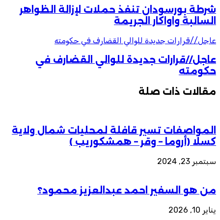
شرطة بورسودان تنفذ حملات لإزالة الظواهر
السالبة واواكار الجريمة
عاجل//قرارات جديدة للوالي القضارف في حكومته
عاجل//قرارات جديدة للوالي القضارف في
حكومته
مقالات ذات صلة
المواصفات تسير قافلة لمحليات شمال ولاية
كسلا (أروما – وقر – همشكوريب )
سبتمبر 23, 2024
من هو السفير احمد عبدالعزيز محمود؟
يناير 10, 2026