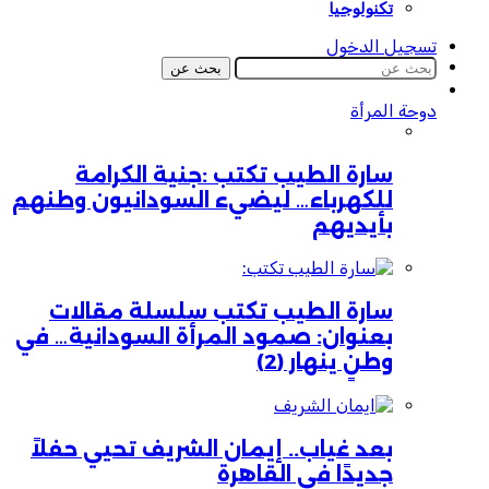
تكنولوجيا
تسجيل الدخول
بحث عن
دوحة المرأة
سارة الطيب تكتب :جنية الكرامة
للكهرباء… ليضيء السودانيون وطنهم
بأيديهم
سارة الطيب تكتب سلسلة مقالات
بعنوان: صمود المرأة السودانية… في
وطنٍ ينهار (2)
بعد غياب.. إيمان الشريف تحيي حفلاً
جديدًا في القاهرة