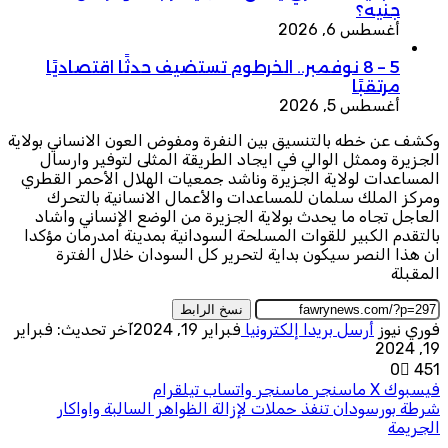
جنيه؟
أغسطس 6, 2026
5 – 8 نوفمبر.. الخرطوم تستضيف حدثًا اقتصاديًا
مرتقبًا
أغسطس 5, 2026
وكشف عن خطه بالتنسيق بين النفرة ومفوض العون الانساني بولاية
الجزيرة وممثل الوالي في ايجاد الطريقة المثلى لتوفير وارسال
المساعدات لولاية الجزيرة وناشد جمعيات الهلال الأحمر القطري
ومركز الملك سلمان للمساعدات والأعمال الانسانية بالتحرك
العاجل تجاه ما يحدث بولاية الجزيرة من الوضع الإنساني واشاد
بالتقدم الكبير للقوات المسلحة السودانية بمدينة امدرمان مؤكدا
ان هذا النصر سيكون بداية لتحرير كل السودان خلال الفترة
المقبلة
نسخ الرابط
فوري نيوز
أرسل بريدا إلكترونيا
فبراير 19, 2024
آخر تحديث: فبراير
19, 2024
0
451
فيسبوك
‫X
ماسنجر
ماسنجر
واتساب
تيلقرام
شرطة بورسودان تنفذ حملات لإزالة الظواهر السالبة واواكار
الجريمة