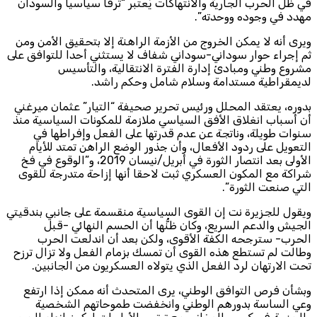
في ظل الحرب الجارية والانتهاكات يُعتبر “ترفا سياسيا والسودان
مهدد في وجوده ووحدته”.
ويرى أنه لا يمكن الخروج من الأزمة الراهنة إلا بتحقيق الأمن ومن
ثم إجراء حوار سوداني-سوداني شفاف لا يستثني أحدا للتوافق على
مشروع وطني ومبادئ إدارة الفترة الانتقالية، والتأسيس
لديمقراطية مستدامة وسلام شامل وحكم راشد.
بدوره، يعتقد المحلل ورئيس تحرير صحيفة “التيار” عثمان ميرغني
أن أسباب انغلاق الأفق السياسي ملازمة للمكونات السياسية منذ
سنوات طويلة، وناتجة عن عدم قدرتها على الفعل وإفراطها في
التعويل على ردود الأفعال، وأن جذور الوضع الراهن تمتد للأيام
الأولى بعد انتصار الثورة في أبريل/نيسان 2019، و”الوقوع في فخ
شراكة مع المكون العسكري ثبت لاحقا أنها إزاحة متدرجة للقوى
التي صنعت الثورة”.
ويقول للجزيرة نت إن القوى السياسية منقسمة على جانبي بندقيتي
الجيش والدعم السريع، وكان ظنُّها أن الحسم النهائي -قبل
الحرب- سترجحه الكفة الأقوى، ولكن بعد أن اندلعت الحرب
وطالت لم تستطع هذه القوى أن تمسك بزمام الفعل ولا تزال ترزح
تحت الارتهان لرد الفعل الذي يتولاه العسكريون من الجانبين.
وبشأن فرص التوافق الوطني، يرى المتحدث أنه ممكن إذا ارتفع
وعي الساسة بدورهم الوطني وانخفضت طموحاتهم الشخصية