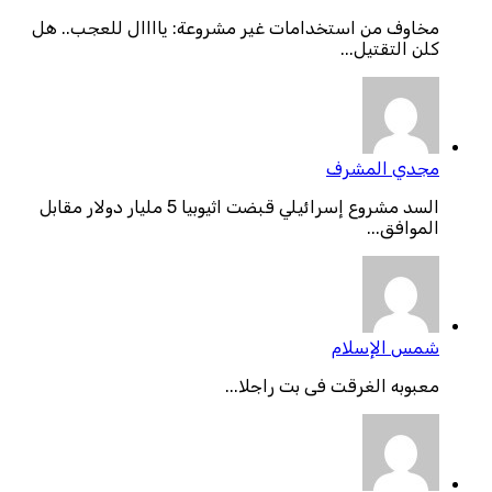
مخاوف من استخدامات غير مشروعة: ياااال للعجب.. هل
كلن التقتيل...
مجدي المشرف
السد مشروع إسرائيلي قبضت اثيوبيا 5 مليار دولار مقابل
الموافق...
شمس الإسلام
معبوبه الغرقت فى بت راجلا...