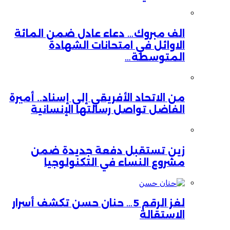
الف مبروك… دعاء عادل ضمن المائة
الاوائل في امتحانات الشهادة
المتوسطة…
من الاتحاد الأفريقي إلى إسناد.. أميرة
الفاضل تواصل رسالتها الإنسانية
زين تستقبل دفعة جديدة ضمن
مشروع النساء في التكنولوجيا
لغز الرقم 5… حنان حسن تكشف أسرار
الاستقالة