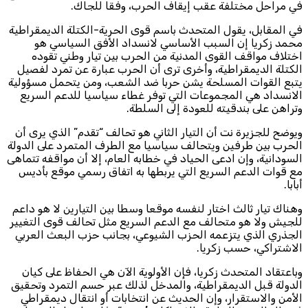
في مراحل مختلفة عقب إيقاف الحرب، وفقا للجاك.
في المقابل، يقول المتحدث باسم قوى الحرية-الكتلة الديمقراطية
محمد زكريا إن السبب الأساسي لانسداد الأفق السياسي هو
اختلاف مواقف القوى المدنية من الحرب بين تيار وطني تقوده
الكتلة الديمقراطية، وأخرى ترى أن الحرب عبارة عن تمرد لفصيل
يتبع القوات المسلحة يشن حربا ضد الشعب، ومن يتحمل مسؤولية
الانسداد هي المجموعات التي توفر غطاء سياسيا للدعم السريع
وتراهن على بندقيته للعودة إلى السلطة.
ويوضح للجزيرة نت أن التيار الثاني هو تحالف “تقدم” الذي يرى أن
الحرب بين طرفين ويتحالف سياسيا مع الطرف المتمرد على الدولة
السودانية، وإن ادعى الحياد في خطابه العام، إلا أن مواقفه تتماهى
مع قوات الدعم السريع التي يربطها به اتفاق رسمي موقع بأديس
أبابا.
وهناك تيار ثالث اختار لنفسه موقعا وسطا بين التيارين لا هو داعم
للجيش ولا هو متحالف مع الدعم السريع مثل تحالف قوى التغيير
الجذري الذي يتزعمه الحزب الشيوعي، بجانب حزب البعث العربي
الاشتراكي، حسب زكريا.
وباعتقاد المتحدث زكريا، فإن الأولوية الآن هي الحفاظ على كيان
الدولة قبل الديمقراطية، والمدخل لذلك عبر حسم التمرد وتحقيق
الأمن والاستقرار، وإن الحديث عن انتخابات أو انتقال ديمقراطي