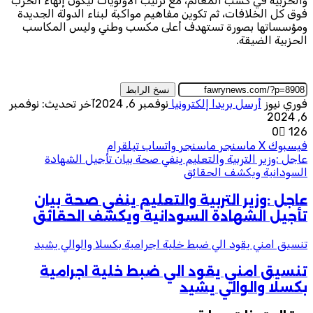
والحزبية في كسب المغانم، مع ترتيب الأولويات ليكون إنهاء الحرب
فوق كل الخلافات، ثم تكوين مفاهيم مواكبة لبناء الدولة الجديدة
ومؤسساتها بصورة تستهدف أعلى مكسب وطني وليس المكاسب
الحزبية الضيقة.
نسخ الرابط
فوري نيوز
أرسل بريدا إلكترونيا
نوفمبر 6, 2024
آخر تحديث: نوفمبر
6, 2024
0
126
فيسبوك
‫X
ماسنجر
ماسنجر
واتساب
تيلقرام
عاجل :وزير التربية والتعليم ينفي صحة بيان تأجيل الشهادة
السودانية ويكشف الحقائق
عاجل :وزير التربية والتعليم ينفي صحة بيان
تأجيل الشهادة السودانية ويكشف الحقائق
تنسيق امني يقود الي ضبط خلية اجرامية بكسلا والوالي يشيد
تنسيق امني يقود الي ضبط خلية اجرامية
بكسلا والوالي يشيد