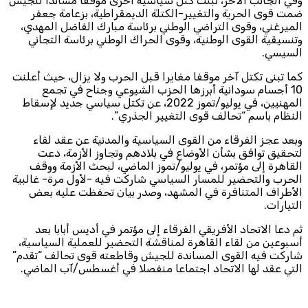
وفي الجانب الآخر، تبنت كتل سياسية أخرى موقفا مساندا للجيش
ضمت قوى الحرية والتغيير-الكتلة الديمقراطية، بزعامة جعفر
الميرغني، وقوى التراضي الوطني برئاسة مبارك الفاضل المهدي،
وتنسيقية القوى الوطنية، وقوى الحراك الوطني برئاسة التجاني
السيسي.
كما تبنى تكتل آخر موقفا مغايرا قبل الحرب ولا يزال، حيث أعلنت
10 أجسام سودانية أبرزها الحزب الشيوعي وجناح في تجمع
المهنيين، في يوليو/تموز 2022، عن تكتل سياسي جديد لإسقاط
النظام باسم “تحالف قوى التغيير الجذري”.
وبعد عجز الفرقاء من القوى السياسية والمدنية عن عقد لقاء
لتحقيق توافق بشأن الأوضاع في بلادهم وتجاوز الأزمة، دعت
القاهرة إلى مؤتمر، في يوليو/تموز الماضي، لبحث الأزمة ووقف
الحرب والتحضير للمسار السياسي شاركت فيه -لأول مرة- غالبية
الأطراف المتنافرة في المشهد، وصدر بيان تحفظت عليه بعض
التيارات.
ثم دعا الاتحاد الأفريقي الفرقاء إلى مؤتمر في أديس أبابا بعد
أسبوعين من لقاء القاهرة لمناقشة التحضير للعملية السياسية،
شاركت فيه القوى المساندة للجيش وقاطعته قوى تحالف “تقدم”
التي عقد لها الاتحاد اجتماعا منفصلا في أغسطس/آب الماضي.