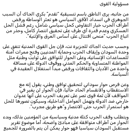
مسؤولية القوى
من جانبه، يرى الناطق باسم تنسيقية “تقدم” بكري الجاك أن السبب
الجوهري في انسداد الأفق السياسي هو تعثر الوساطة ورفض
أطراف الحرب خيار التفاوض كحل سياسي شامل، رغم فشل الحل
العسكري وعدم قدرة أي طرف على تحقيق انتصار كامل، وحذر من
اتباع الحرب “منحى اقتتال على أساس العرق والإثنية”.
وحسب حديث الجاك للجزيرة نت، فإن جل القوى المدنية تتفق على
وحدة السودان وإيقاف الحرب وحماية المدنيين وفتح ممرات آمنة
للمساعدات الإنسانية، وعلى الحوار للتوافق على ثوابت وطنية مثل
المواطنة المتساوية والحكم المدني ووقوف الدولة على مسافة
واحدة من الأديان والثقافات ورفض مبدأ استغلال العقيدة في
السياسة.
وعن فرص حوار سوداني لتحقيق توافق وطني، يقول إنه مع
الاستقطاب والانقسام الحاد حاليا، فإن الحوار لن يغير في
المواقف لأن ثمة قوى تصر على تعريف الحرب على أنها عدوان
خارجي ضد الدولة وتهمل العوامل الداخلية، وسيكون تصورها للحل
هو استمرار الحرب حتى الانتصار و”هو طريق مجرب”.
ويتطلب وقف الحرب كتلة مدنية وسياسية من المؤمنين بذلك، وبدء
الحوار من أطراف متوافقة على مبادئ واضحة، أما موضوع تقرير
مستقبل السودان سياسيا فهو حوار يمكن أن يتم بالضرورة للجميع