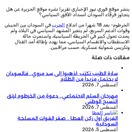
ينشر موقع فوري نيوز الإخباري تقريرا نشره موقع الجزيرة عن هل
يتجاوز فرقاء السودان انسداد الأفق السياسي؟
الخرطوم- بعد 18 شهرا من اندلاع
الحرب
في السودان بين الجيش
وقوات الدعم السريع، لم يتغير المشهد السياسي في البلاد ولم
يحدث تحول كبير في الخريطة السياسية، واستمرت حالة
الاستقطاب والانقسام السياسي، مما يهدد بإطالة أمد القتال
وتكريس شمولية عسكرية، حسب مراقبين.
مقالات ذات صلة
سارة الطيب تكتب :اذهبوا إلى سد مروي.. فالسودان
لا يحتمل مزيداً من الظلام
أغسطس 7, 2026
مهرجان السلم الاجتماعي.. دعوة من الخرطوم لرتق
النسيج الوطني
أغسطس 7, 2026
الفريق أول ركن العطا .. صقر القوات المسلحة
السودانية
أغسطس 5, 2026