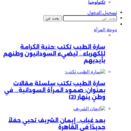
تكنولوجيا
تسجيل الدخول
بحث عن
دوحة المرأة
سارة الطيب تكتب :جنية الكرامة
للكهرباء… ليضيء السودانيون وطنهم
بأيديهم
سارة الطيب تكتب سلسلة مقالات
بعنوان: صمود المرأة السودانية… في
وطنٍ ينهار (2)
بعد غياب.. إيمان الشريف تحيي حفلاً
جديدًا في القاهرة