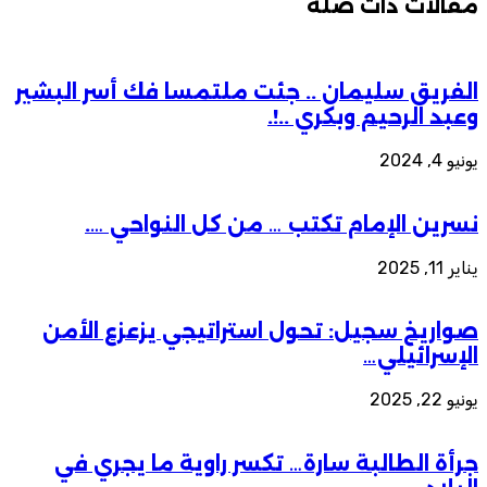
مقالات ذات صلة
الفريق سليمان .. جئت ملتمسا فك أسر البشير
وعبد الرحيم وبكري ..!.
يونيو 4, 2024
نسرين الإمام تكتب … من كل النواحي ….
يناير 11, 2025
صواريخ سجيل: تحول استراتيجي يزعزع الأمن
الإسرائيلي…
يونيو 22, 2025
جرأة الطالبة سارة… تكسر راوية ما يجري في