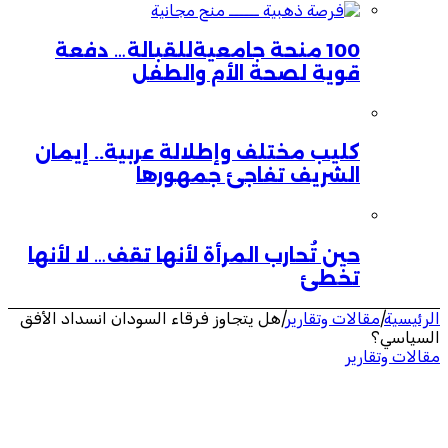
100 منحة جامعيةللقبالة… دفعة
قوية لصحة الأم والطفل
كليب مختلف وإطلالة عربية.. إيمان
الشريف تفاجئ جمهورها
حين تُحارب المرأة لأنها تقف… لا لأنها
تخطئ
الرئيسية
|
مقالات وتقارير
|
هل يتجاوز فرقاء السودان انسداد الأفق
السياسي؟
مقالات وتقارير