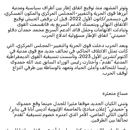
وتوتر المشهد منذ توقيع اتفاق إطار بين أطراف سياسية ومدنية
أبرزها قوى الحرية والتغيير-المجلس المركزي والمكون العسكري،
في ديسمبر/كانون الأول 2022، قبل أن يرفض الجيش توقيع
الاتفاق النهائي ويتمسك الدعم السريع به، فانقسمت القوى
وتبادلت الاتهامات وحمّل قائد الدعم السريع محمد حمدان دقلو
“حميدتي” اتفاق الإطار مسؤولية اندلاع الحرب.
وبعد الحرب دخلت قوى الحرية والتغيير-المجلس المركزي، التي
كانت تمثل الائتلاف الحاكم، في تحالف جديد مع قوى مدنية في
أكتوبر/تشرين الأول 2023، وتأسست تنسيقية القوى الديمقراطية
المدنية “تقدم”، واختارت رئيس الوزراء السابق عبد الله حمدوك
رئيسا للتحالف وأعلن الحياد وتعهد بالوساطة بين طرفي النزاع
لوقف الحرب.
مساع متعثرة
وتبنى الكيان الجديد موقفا مثيرا للجدل حينما وقع حمدوك
و”حميدتي” إعلان مبادئ بالعاصمة الإثيوبية أديس أبابا في يناير/
كانون الثاني الماضي، الأمر الذي اعتبره خصوم تنسيقية “تقدم”
تحالفا بين الطرفين.