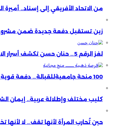
من الاتحاد الأفريقي إلى إسناد.. أميرة 
زين تستقبل دفعة جديدة ضمن مشروع ا
لغز الرقم 5… حنان حسن تكشف أسرار الاستقالة
100 منحة جامعيةللقبالة… دفعة قوية لصحة الأم والطفل
كليب مختلف وإطلالة عربية.. إيمان ال
حين تُحارب المرأة لأنها تقف… لا لأنها ت