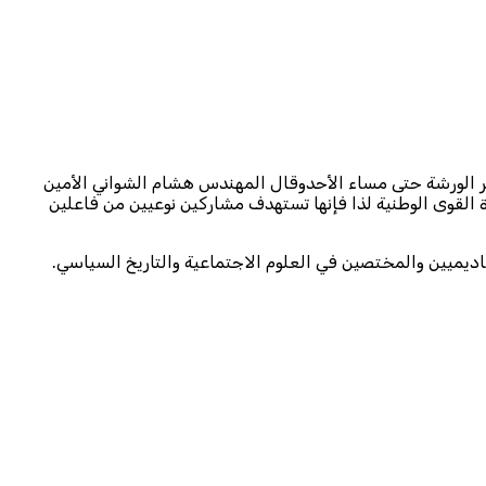
لاح والتنمية ورشة قضايا وإشكالات وحدة القوى الوطنية يوم السبت المقبل الموافق 24 فبراير 2024م وتستمر الورشة حتى مساء الأحدوقال المهندس هشام الشواني الأمين
لقوى الوطنية لذا فإنها تستهدف مشاركين نوعيين من فاعلين
اديميين والمختصين في العلوم الاجتماعية والتاريخ السياسي.