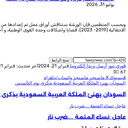
يوليو 31, 2026
وبحسب المنظمين فإن الورشة ستناقش أوراق عمل تم إعدادها من قبل
الانتقالية (2019- 2023)، قضايا واشكالات وحدة القوى الوطنية، و أخيراً: التوصيات وخارطة الطريق”
نسخ الرابط
فوري نيوز
أرسل بريدا إلكترونيا
فبراير 21, 2024
آخر تحديث: فبراير 21, 2024
0
67
فيسبوك
‫X
ماسنجر
ماسنجر
واتساب
تيلقرام
السودان يهنئ الملكة العربية السعودية بذكرى يوم التأسيس
السودان يهنئ الملكة العربية السعودية بذكرى
عاجل :نساء المتمة ....ضرب نار
عاجل :نساء المتمة ....ضرب نار