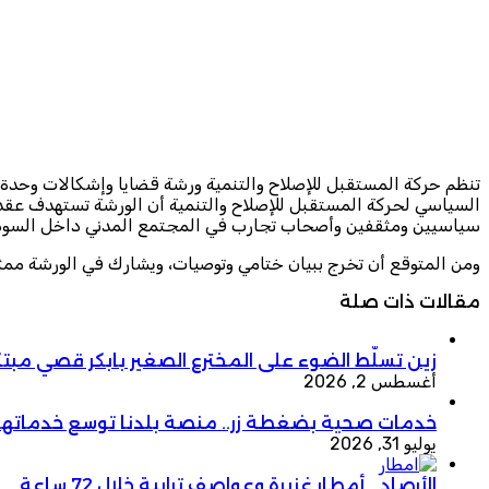
السياسي لحركة المستقبل للإصلاح والتنمية أن الورشة تستهدف عقد
سياسيين ومثقفين وأصحاب تجارب في المجتمع المدني داخل السودا
ومن المتوقع أن تخرج ببيان ختامي وتوصيات، ويشارك في الورشة ممثل
مقالات ذات صلة
زين تسلّط الضوء على المخترع الصغير بابكر قصي مبتكر 
أغسطس 2, 2026
خدمات صحية بضغطة زر.. منصة بلدنا توسع خدماتها
يوليو 31, 2026
الأرصاد… أمطار غزيرة وعواصف ترابية خلال 72 ساعة