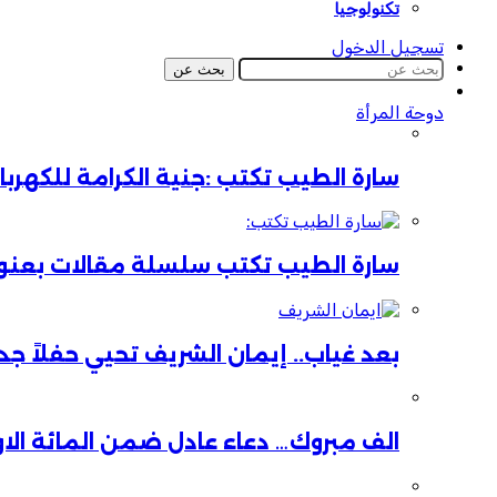
تكنولوجيا
تسجيل الدخول
بحث عن
دوحة المرأة
سارة الطيب تكتب :جنية الكرامة للكهر
سارة الطيب تكتب سلسلة مقالات بعنوان:
بعد غياب.. إيمان الشريف تحيي حفلاً جدي
الف مبروك… دعاء عادل ضمن المائة الا