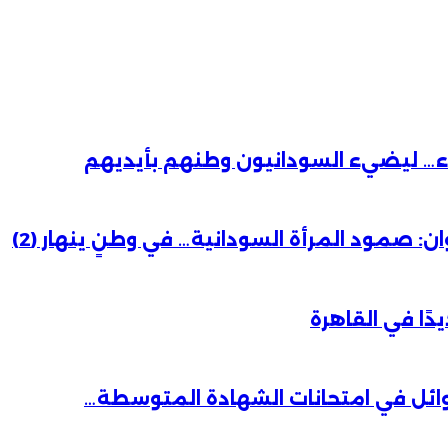
باء… ليضيء السودانيون وطنهم بأيديهم
 صمود المرأة السودانية… في وطنٍ ينهار (2)
دًا في القاهرة
وائل في امتحانات الشهادة المتوسطة…