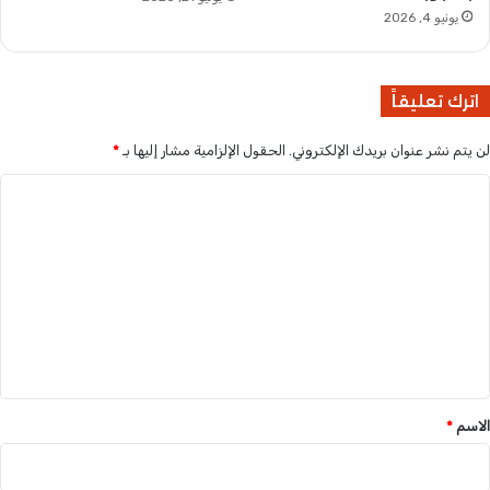
ع
ت
يونيو 4, 2026
ا
و
ف
س
ي
ط
اترك تعليقاً
ض
ب
لن يتم نشر عنوان بريدك الإلكتروني.
الحقول الإلزامية مشار إليها بـ
*
ا
ط
ا
ا
ل
ل
ش
ت
ر
ع
ط
ة
ل
ي
ق
*
الاسم
*