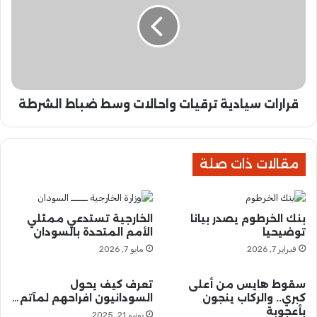
ع
ر
و
ا
د
ت
ل
س
ل
ي
خ
ا
ر
قرارات سيادية ترقيات واحالات وسط ضباط الشرطة
د
ط
ي
و
ة
م
ت
مقالات ذات صلة
.
ر
.
ق
إ
ي
ش
ا
بنك الخرطوم يصدر بيانا
الخارجية تستدعي ممثلي
ا
ت
توضيحيا
الأمم المتحدة بالسودان
ر
و
فبراير 7, 2026
مايو 7, 2026
ا
ا
ت
ح
ا
ا
سقوط هايس من أعلى
تعرف كيف يحول
ل
ل
كبري.. والركاب ينجون
السودانيون افراحهم لمآتم…
بأعجوبة
ت
ا
يونيو 21, 2025