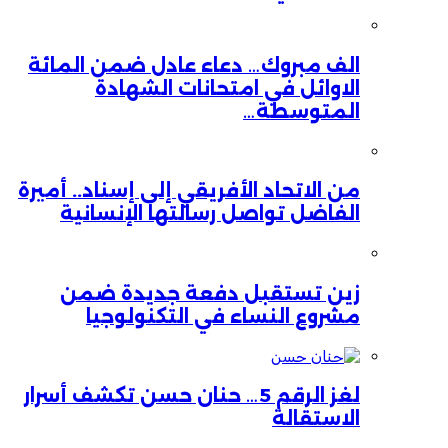
الف مبروك… دعاء عادل ضمن المائة
الاوائل في امتحانات الشهادة
المتوسطة…
من الاتحاد الأفريقي إلى إسناد.. أميرة
الفاضل تواصل رسالتها الإنسانية
زين تستقبل دفعة جديدة ضمن
مشروع النساء في التكنولوجيا
لغز الرقم 5… حنان حسن تكشف أسرار
الاستقالة