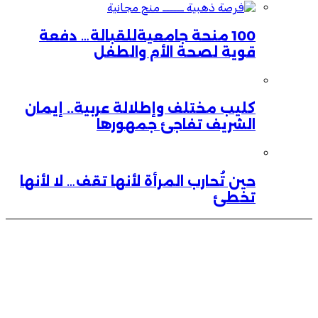
100 منحة جامعيةللقبالة… دفعة
قوية لصحة الأم والطفل
كليب مختلف وإطلالة عربية.. إيمان
الشريف تفاجئ جمهورها
حين تُحارب المرأة لأنها تقف… لا لأنها
تخطئ