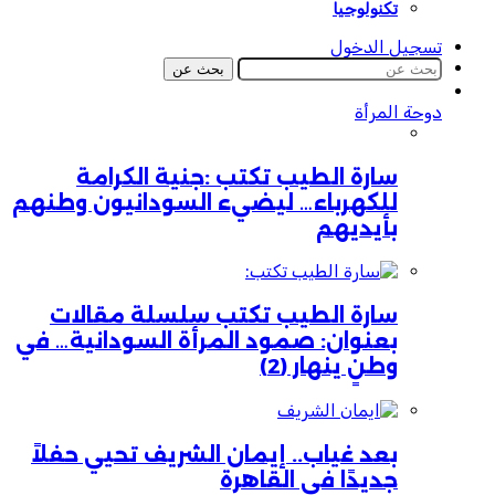
تكنولوجيا
تسجيل الدخول
بحث عن
دوحة المرأة
سارة الطيب تكتب :جنية الكرامة
للكهرباء… ليضيء السودانيون وطنهم
بأيديهم
سارة الطيب تكتب سلسلة مقالات
بعنوان: صمود المرأة السودانية… في
وطنٍ ينهار (2)
بعد غياب.. إيمان الشريف تحيي حفلاً
جديدًا في القاهرة