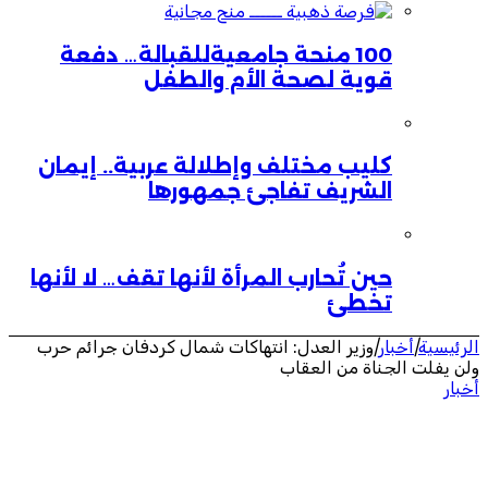
100 منحة جامعيةللقبالة… دفعة
قوية لصحة الأم والطفل
كليب مختلف وإطلالة عربية.. إيمان
الشريف تفاجئ جمهورها
حين تُحارب المرأة لأنها تقف… لا لأنها
تخطئ
الرئيسية
|
أخبار
|
وزير العدل: انتهاكات شمال كردفان جرائم حرب
ولن يفلت الجناة من العقاب
أخبار