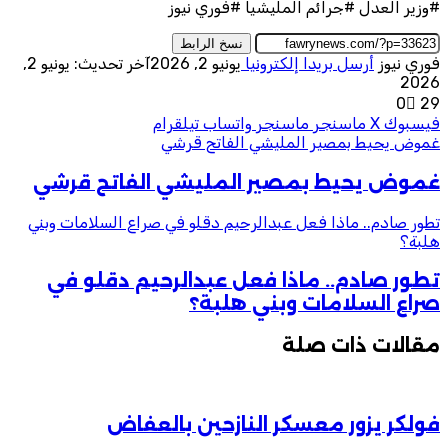
#وزير العدل #جرائم المليشيا #فوري نيوز
نسخ الرابط
فوري نيوز
أرسل بريدا إلكترونيا
يونيو 2, 2026
آخر تحديث: يونيو 2,
2026
0
29
فيسبوك
‫X
ماسنجر
ماسنجر
واتساب
تيلقرام
غموض يحيط بمصير المليشي الفاتح قرشي
غموض يحيط بمصير المليشي الفاتح قرشي
تطور صادم.. ماذا فعل عبدالرحيم دقلو في صراع السلامات وبني
هلبة؟
تطور صادم.. ماذا فعل عبدالرحيم دقلو في
صراع السلامات وبني هلبة؟
مقالات ذات صلة
فولكر يزور معسكر النازحين بالعفاض