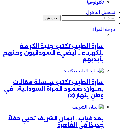
تكنولوجيا
تسجيل الدخول
بحث عن
دوحة المرأة
سارة الطيب تكتب :جنية الكرامة
للكهرباء… ليضيء السودانيون وطنهم
بأيديهم
سارة الطيب تكتب سلسلة مقالات
بعنوان: صمود المرأة السودانية… في
وطنٍ ينهار (2)
بعد غياب.. إيمان الشريف تحيي حفلاً
جديدًا في القاهرة