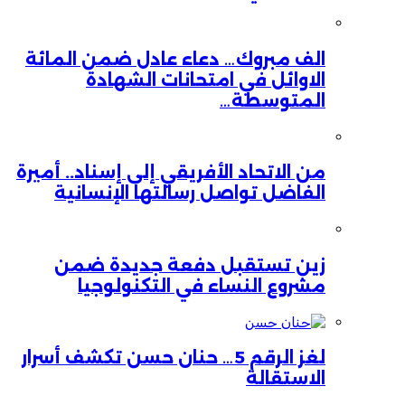
الف مبروك… دعاء عادل ضمن المائة
الاوائل في امتحانات الشهادة
المتوسطة…
من الاتحاد الأفريقي إلى إسناد.. أميرة
الفاضل تواصل رسالتها الإنسانية
زين تستقبل دفعة جديدة ضمن
مشروع النساء في التكنولوجيا
لغز الرقم 5… حنان حسن تكشف أسرار
الاستقالة