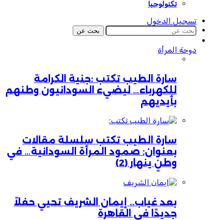
تكنولوجيا
تسجيل الدخول
بحث عن
دوحة المرأة
سارة الطيب تكتب :جنية الكرامة
للكهرباء… ليضيء السودانيون وطنهم
بأيديهم
سارة الطيب تكتب سلسلة مقالات
بعنوان: صمود المرأة السودانية… في
وطنٍ ينهار (2)
بعد غياب.. إيمان الشريف تحيي حفلاً
جديدًا في القاهرة