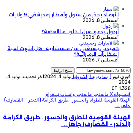
الأرصاد يحذر من سيول وأمطار رعدية في 9 ولايات
أغسطس 8, 2026
أردول يدعو لعزل الحلو.. ما القصة؟
أغسطس 8, 2026
حميدتي يستغني عن مستشاريه.. هل انتهت لعبة
المخابرات الإماراتية؟
أغسطس 7, 2026
نسخ الرابط
فوري نيوز
أرسل بريدا إلكترونيا
يوليو 4, 2024
آخر تحديث: يوليو 4,
2024
0
1٬328
فيسبوك
‫X
ماسنجر
ماسنجر
واتساب
تيلقرام
الهيئة القومية للطرق والجسور ..طريق الكرامة (الدندر - القضارف)
جاهز ..
الهيئة القومية للطرق والجسور ..طريق الكرامة
(الدندر - القضارف) جاهز ..