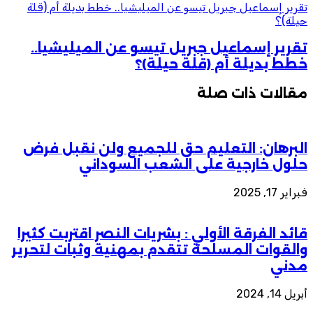
تقرير إسماعيل جبريل تيسو عن الميليشيا.. خطط بديلة أم (قلة
حيلة)؟
تقرير إسماعيل جبريل تيسو عن الميليشيا..
خطط بديلة أم (قلة حيلة)؟
مقالات ذات صلة
البرهان: التعليم حق للجميع ولن نقبل فرض
حلول خارجية على الشعب السوداني
فبراير 17, 2025
قائد الفرقة الأولي : بشريات النصر اقتربت كثيرا
والقوات المسلحة تتقدم بمهنية وثبات لتحرير
مدني
أبريل 14, 2024