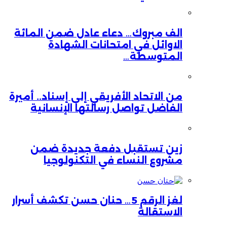
الف مبروك… دعاء عادل ضمن المائة
الاوائل في امتحانات الشهادة
المتوسطة…
من الاتحاد الأفريقي إلى إسناد.. أميرة
الفاضل تواصل رسالتها الإنسانية
زين تستقبل دفعة جديدة ضمن
مشروع النساء في التكنولوجيا
لغز الرقم 5… حنان حسن تكشف أسرار
الاستقالة