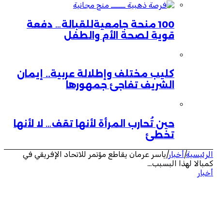
100 منحة جامعيةللقبالة… دفعة
قوية لصحة الأم والطفل
كليب مختلف وإطلالة عربية.. إيمان
الشريف تفاجئ جمهورها
حين تُحارب المرأة لأنها تقف… لا لأنها
تخطئ
الرئيسية
|
أخبار
|
ياسر عرمان يقاطع مؤتمر للاتحاد الإفريقي في
كمبالا لهذا البسبب…
أخبار