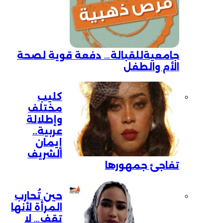
جامعيةللقبالة… دفعة قوية لصحة
الأم والطفل
كليب
مختلف
وإطلالة
عربية..
إيمان
الشريف
تفاجئ جمهورها
حين تُحارب
المرأة لأنها
تقف… لا