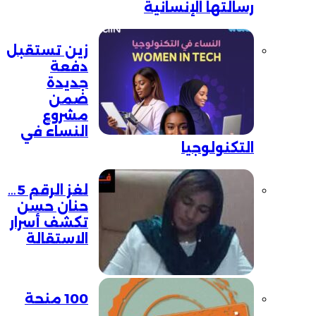
رسالتها الإنسانية
زين تستقبل
دفعة
جديدة
ضمن
مشروع
النساء في
التكنولوجيا
لغز الرقم 5…
حنان حسن
تكشف أسرار
الاستقالة
100 منحة