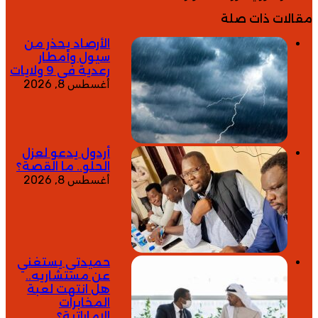
مقالات ذات صلة
الأرصاد يحذر من
سيول وأمطار
رعدية في 9 ولايات
أغسطس 8, 2026
أردول يدعو لعزل
الحلو.. ما القصة؟
أغسطس 8, 2026
حميدتي يستغني
عن مستشاريه..
هل انتهت لعبة
المخابرات
الإماراتية؟