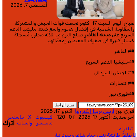
أغسطس 7, 2026
صباح اليوم السبت 17 اكتوبر نجحت قوات الجيش والمشتركة
والمقاومة الشعبية في إفشال هجوم واسع شنته مليشيا الدعم
السريع على
مدينة الفاشر
صباح اليوم من ثلاثة محاور، مُسجّلةً
خسائر كبيرة في صفوف المعتدين ومعدّاتهم.
##الفاشر
##مليشيا الدعم السريع
##الجيش السوداني
##انتصارات
##فوري نيوز
نسخ الرابط
فوري نيوز
أرسل بريدا إلكترونيا
أكتوبر 17, 2025
آخر تحديث: أكتوبر 17, 2025
0
120
فيسبوك
‫X
ماسنجر
ماسنجر
واتساب
اترك
تيلقرام
طلقة طائشة تنهي حياة شاعرة سودانية