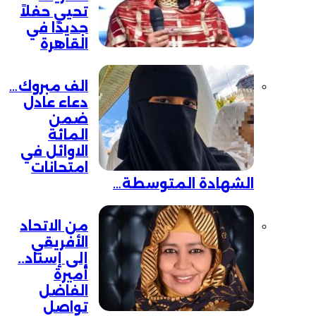
تحيي حفلاً
جديدًا في
القاهرة
الف مبروك…
دعاء عادل
ضمن
المائة
الاوائل في
امتحانات
الشهادة المتوسطة…
من الاتحاد
الأفريقي
إلى إسناد..
أميرة
الفاضل
تواصل