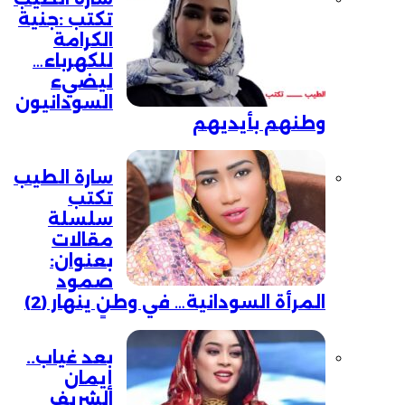
تكتب :جنية
الكرامة
للكهرباء…
ليضيء
السودانيون
وطنهم بأيديهم
سارة الطيب
تكتب
سلسلة
مقالات
بعنوان:
صمود
المرأة السودانية… في وطنٍ ينهار (2)
بعد غياب..
إيمان
الشريف