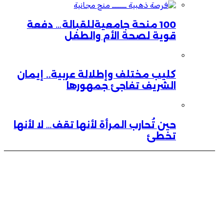
100 منحة جامعيةللقبالة… دفعة
قوية لصحة الأم والطفل
كليب مختلف وإطلالة عربية.. إيمان
الشريف تفاجئ جمهورها
حين تُحارب المرأة لأنها تقف… لا لأنها
تخطئ