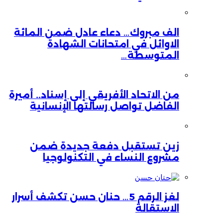
الف مبروك… دعاء عادل ضمن المائة
الاوائل في امتحانات الشهادة
المتوسطة…
من الاتحاد الأفريقي إلى إسناد.. أميرة
الفاضل تواصل رسالتها الإنسانية
زين تستقبل دفعة جديدة ضمن
مشروع النساء في التكنولوجيا
لغز الرقم 5… حنان حسن تكشف أسرار
الاستقالة