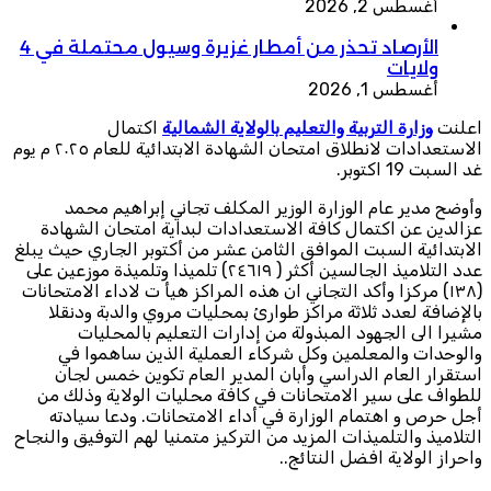
أغسطس 2, 2026
الأرصاد تحذر من أمطار غزيرة وسيول محتملة في 4
ولايات
أغسطس 1, 2026
اعلنت
وزارة التربية والتعليم بالولاية الشمالية
اكتمال
الاستعدادات لانطلاق امتحان الشهادة الابتدائية للعام ٢٠٢٥ م يوم
غد السبت 19 اكتوبر.
وأوضح مدير عام الوزارة الوزير المكلف تجاني إبراهيم محمد
عزالدين عن اكتمال كافة الاستعدادات لبداية امتحان الشهادة
الابتدائية السبت الموافق الثامن عشر من أكتوبر الجاري حيث يبلغ
عدد التلاميذ الجالسين أكثر ( ٢٤٦١٩) تلميذا وتلميذة موزعين على
(١٣٨) مركزا وأكد التجاني ان هذه المراكز هيأ ت لاداء الامتحانات
بالإضافة لعدد ثلاثة مراكز طوارئ بمحليات مروي والدبة ودنقلا
مشيرا الى الجهود المبذولة من إدارات التعليم بالمحليات
والوحدات والمعلمين وكل شركاء العملية الذين ساهموا في
استقرار العام الدراسي وأبان المدير العام تكوين خمس لجان
للطواف على سير الامتحانات في كافة محليات الولاية وذلك من
أجل حرص و اهتمام الوزارة في أداء الامتحانات. ودعا سيادته
التلاميذ والتلميذات المزيد من التركيز متمنيا لهم التوفيق والنجاح
واحراز الولاية افضل النتائج..