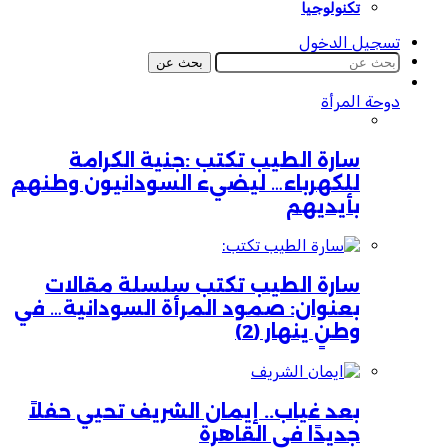
تكنولوجيا
تسجيل الدخول
بحث عن
دوحة المرأة
سارة الطيب تكتب :جنية الكرامة
للكهرباء… ليضيء السودانيون وطنهم
بأيديهم
سارة الطيب تكتب سلسلة مقالات
بعنوان: صمود المرأة السودانية… في
وطنٍ ينهار (2)
بعد غياب.. إيمان الشريف تحيي حفلاً
جديدًا في القاهرة