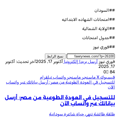
##السودان
##امتحانات الشهاده الابتدائيه
##الولاية الشمالية
##جدول امتحانات
##فوري نيوز
نسخ الرابط
فوري نيوز
أرسل بريدا إلكترونيا
أكتوبر 17, 2025
آخر تحديث: أكتوبر
17, 2025
0
84
فيسبوك
‫X
ماسنجر
ماسنجر
واتساب
تيلقرام
للتسجيل في العودة الطوعية من مصر: أرسل بياناتك عبر واتساب
الآن
للتسجيل في العودة الطوعية من مصر: أرسل
بياناتك عبر واتساب الآن
طلقة طائشة تنهي حياة شاعرة سودانية