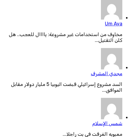
Um Aya
مخاوف من استخدامات غير مشروعة: ياااال للعجب.. هل
كلن التقتيل...
مجدي المشرف
السد مشروع إسرائيلي قبضت اثيوبيا 5 مليار دولار مقابل
الموافق...
شمس الإسلام
معبوبه الغرقت فى بت راجلا...