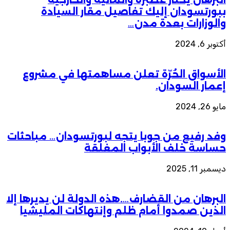
ببورتسودان إليك تفاصيل مقار السيادة
والوزارات بعدة مدن…
أكتوبر 6, 2024
الأسواق الحُرّة تعلن مساهمتها في مشروع
إعمار السودان.
مايو 26, 2024
وفد رفيع من جوبا يتجه لبورتسودان… مباحثات
حساسة خلف الأبواب المغلقة
ديسمبر 11, 2025
البرهان من القضارف….هذه الدولة لن يديرها إلا
الذين صمدوا أمام ظلم وإنتهاكات المليشيا