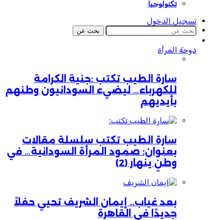
تكنولوجيا
تسجيل الدخول
بحث عن
دوحة المرأة
سارة الطيب تكتب :جنية الكرامة
للكهرباء… ليضيء السودانيون وطنهم
بأيديهم
سارة الطيب تكتب سلسلة مقالات
بعنوان: صمود المرأة السودانية… في
وطنٍ ينهار (2)
بعد غياب.. إيمان الشريف تحيي حفلاً
جديدًا في القاهرة