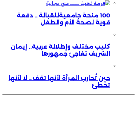
100 منحة جامعيةللقبالة… دفعة
قوية لصحة الأم والطفل
كليب مختلف وإطلالة عربية.. إيمان
الشريف تفاجئ جمهورها
حين تُحارب المرأة لأنها تقف… لا لأنها
تخطئ