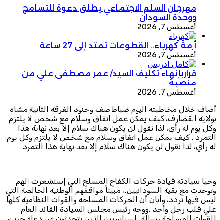
مهرجان السلم الاجتماعي يطلق دعوة للتسامح
ووحدة السودان
أغسطس 7, 2026
أزمة كهرباء.. القطوعات تمتد إلى 27 ساعة
أغسطس 7, 2026
قراربإنهاء تكليف السيد/ عمر مصطفى علي من
منصبة
أغسطس 7, 2026
أضاف خلال مخاطبته اليوم ضباط صف وجنود الفرقة الثانية مشاة
بولاية القضارف، كيف يمكن عمل اتفاق وسلام مع شخص لا يلتزم
وكل يوم له رأي، لذا نقول لن يكون هناك سلام إلا بعد نهاية هذا
التمرد . كيف يمكن عمل اتفاق وسلام مع شخص لا يلتزم وكل يوم
له رأي، لذا نقول لن يكون هناك سلام إلا بعد نهاية هذا التمرد
وحيا سيادته قيادة حركات الكفاح المسلح التي إستشعرت الهم
وتوحدت مع بقية السودانيين.، مبيناً مواقفهم الوطنية الخالصة التي
ليس فيها تردد، وأبان أن الحركات المسلحة والقوات النظامية كلها
علي قلب رجل وأحد .ووجه رئيس مجلس السيادة القائد العام
للقوات المسلحة رسالة للسياسيين الذين يتحدثون عن دعاة حرب،