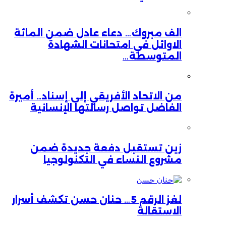
الف مبروك… دعاء عادل ضمن المائة
الاوائل في امتحانات الشهادة
المتوسطة…
من الاتحاد الأفريقي إلى إسناد.. أميرة
الفاضل تواصل رسالتها الإنسانية
زين تستقبل دفعة جديدة ضمن
مشروع النساء في التكنولوجيا
لغز الرقم 5… حنان حسن تكشف أسرار
الاستقالة