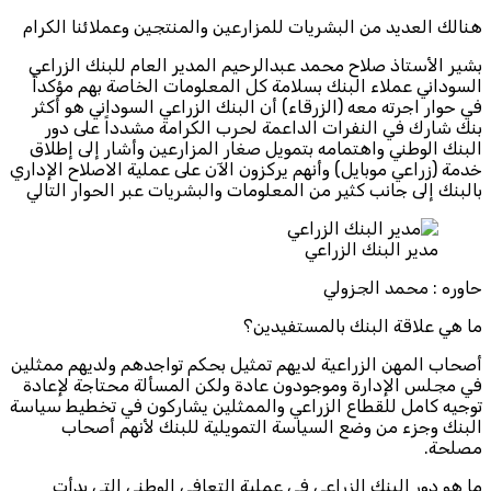
هنالك العديد من البشريات للمزارعين والمنتجين وعملائنا الكرام
بشير الأستاذ صلاح محمد عبدالرحيم المدير العام للبنك الزراعي
السوداني عملاء البنك بسلامة كل المعلومات الخاصة بهم مؤكداً
في حوار اجرته معه (الزرقاء) أن البنك الزراعي السوداني هو أكثر
بنك شارك في النفرات الداعمة لحرب الكرامة مشدداً على دور
البنك الوطني واهتمامه بتمويل صغار المزارعين وأشار إلى إطلاق
خدمة (زراعي موبايل) وأنهم يركزون الآن على عملية الاصلاح الإداري
بالبنك إلى جانب كثير من المعلومات والبشريات عبر الحوار التالي
مدير البنك الزراعي
حاوره : محمد الجزولي
ما هي علاقة البنك بالمستفيدين؟
أصحاب المهن الزراعية لديهم تمثيل بحكم تواجدهم ولديهم ممثلين
في مجلس الإدارة وموجودون عادة ولكن المسألة محتاجة لإعادة
توجيه كامل للقطاع الزراعي والممثلين يشاركون في تخطيط سياسة
البنك وجزء من وضع السياسة التمويلية للبنك لأنهم أصحاب
مصلحة.
ما هو دور البنك الزراعي في عملية التعافي الوطني التي بدأت