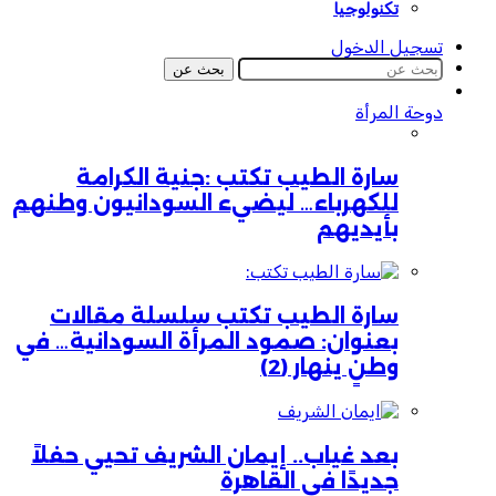
تكنولوجيا
تسجيل الدخول
بحث عن
دوحة المرأة
سارة الطيب تكتب :جنية الكرامة
للكهرباء… ليضيء السودانيون وطنهم
بأيديهم
سارة الطيب تكتب سلسلة مقالات
بعنوان: صمود المرأة السودانية… في
وطنٍ ينهار (2)
بعد غياب.. إيمان الشريف تحيي حفلاً
جديدًا في القاهرة