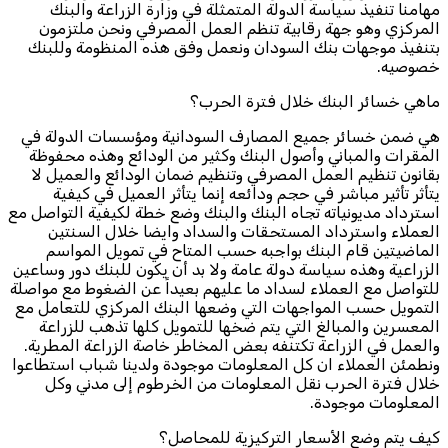
مهامنا تنفيذ سياسة الدولة المتمثلة في وزارة الزراعة والبنك
المركزي وهو جهة رقابية تنظم العمل المصرفي ونحن ملتزمون
بتنفيذ موجهات بنك السودان ونعمل وفق هذه المنظومة وللبنك
خصوصيه.
ماهي خسائر البنك خلال فترة الحرب؟
هي ضمن خسائر جميع المصارف السودانية ومؤسسات الدولة في
المقرات والمباني وأصول البنك وكثير من الودائع وهذه محفوظة
بقانون تنظيم العمل المصرفي وتنظيم ضمان الودائع والعميل لا
يتأثر تأثير مباشر في حجم ودائعه إنما يتأثر العميل في كيفية
استرداد مديونياته تجاه البنك والبنك وضع خطة لكيفية التواصل مع
العملاء واسترداد المستحقات والسداد وايضا خلال السنتين
الماضيتين قام البنك بواجبه حسب المتاح في تمويل المواسم
الزراعية وهذه سياسة دولة عامة ولا بد أن يكون للبنك دور وساعين
للتواصل مع العملاء لسداد ما عليهم بعيداً عن الضغوط مع مواصلة
التمويل حسب المواجهات التي وضعها البنك المركزي للتعامل مع
المعسرين والمبالغ التي يتم ضخها للتمويل كلها تذهب للزراعة
والعمل في الزراعة تكتنفه بعض المخاطر خاصة الزراعة المطرية.
ونطمئن العملاء ان كل المعلومات موجودة ولدينا شباب استطاعوا
خلال فترة الحرب نقل المعلومات من الخرطوم إلى مدني وكل
المعلومات موجودة.
كيف يتم وضع الأسعار التركيزية للمحاصل؟