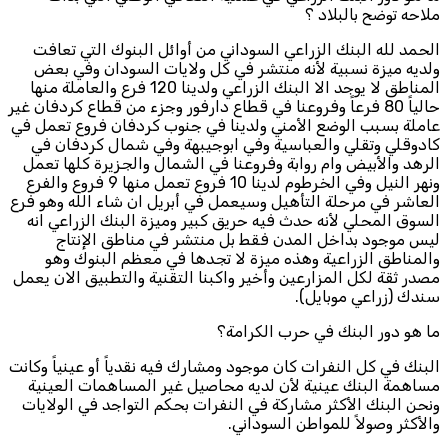
ملاحه توضح بالبلاد ؟
الحمد لله البنك الزراعي السوداني من أوائل البنوك التي تعافت
ولديه ميزة نسبية لأنه منتشر في كل ولايات السودان وفي بعض
المناطق لا يوجد الا البنك الزراعي ولدينا 120 فرع والعاملة منها
حالياً 80 فرعاً وفروعنا في قطاع دارفور وجزء من قطاع كردفان غير
عاملة بسبب الوضع الأمني ولدينا في جنوب كردفان فروع تعمل في
كادوقلي وتقلي والعباسية وفي ابوجيبهة وفي شمال كردفان في
الرهد والأبيض وام روابة وفروعنا في الشمال والجزيرة كلها تعمل
ونهر النيل وفي الخرطوم لدينا 10 فروع تعمل منها 9 فروع والفرع
العاشر في مرحلة التأهيل وسيعمل في أبريل ان شاء الله وهو فرع
السوق المحلي لأنه حدث فيه حريق كبير وميزة البنك الزراعي انه
ليس موجود بداخل المدن فقط بل منتشر في مناطق الإنتاج
والمناطق الزراعية وهذه ميزة لا تجدها في معظم البنوك وهو
مصدر ثقة لكل المزارعين وأخير واكبنا التقنية والتطبيق الان يعمل
سندك (زراعي موبايل).
ما هو دور البنك في حرب الكرامة؟
البنك في كل النفرات كان موجود ومشارك فيه نقدياً أو عينياً وكانت
مساهمة البنك عينية لأن لديه محاصيل غير المساهمات العينية
ونحن البنك الأكثر مشاركة في النفرات بحكم التواجد في الولايات
والأكثر وصولاً للمواطن السوداني.