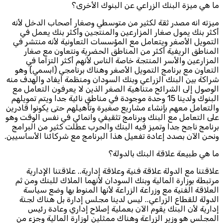
ما هي ميزة البنك الزراعي عن البنوك الأخرى؟
ميزته انه مصدر ثقة لكثير من متوسطي وصغار أصحاب الدخل لأنه
أكثر بنك يمول صغار المزارعين والمنتجين وأكثر بنك يعمل في
التمويل الأصغر ويتعامل مع المؤسسات التعاونية لأنه منتشر في
المناطق الريفية أكثر من المناطق الحضرية ونتعاون مع صغار
المزارعين والأسر المنتجة خاصة الناس لأنهم أكثر التزاما في
التعاون مع برنامج التمويل الأصغر وهناك برنامجي (ابسمي) وهو
شراكة بين البنك الزراعي وبنك السودان ومنظمة ايفاد والهدف منه
الوصول إلى الشرائح متناهية الصغر الذين لا يعرفون التعامل مع
البنوك ولدينا 15 وحدة موجودة في مناطق نائية جدا ويتم تمويلهم
والتعامل معهم بإنشاء مشاريع صغيرة وتأهيلهم حتى يكونوا قادرين
على التعامل مع البنك وبرنامج تثقيفي وانمائي في نفس الوقت وهو
برنامج ناجح جدا وتميز فيه البنك والحرب عطلت كثير من البرامج
ونحن الآن بصدد إعادة تفعيل هذا البرنامج مع شركائنا الأساسيين.
ما هي طبيعة علاقة البنك بالدولة؟
علاقتنا مع الدولة علاقة فنية وعلاقة إدارية.. علاقتنا الإدارية
مرتبطة بوزارة المالية وبنك السودان لأنهما الملاك للبنك ومن ثم
العلاقة الفنية مع وزراعة الزراعة لأنها المنوط بها وضع سياسة
الدولة للقطاع الزراعي.. ليس لدينا مجلس إدارة بل هناك لجنة
إدارية لأن البنك يقوم الآن بعملية إصلاح إداري وعادة رئيس
المجلس هو وزير الزراعة وهناك ممثلين لوزارة المالية وجزء من