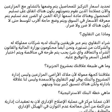
تحديد اسعار التركيز للمحاصيل يتم وضعها بالتشاور مع المزارعين
والآن عملاءنا الذين نقوم بتمويلهم يكون هناك اتفاق على تسليم
المحصول وهناك مادة اسمها ازالة الغبن او الضرر عند تسليم يتم
معرفة الأسعار في السوق ويتم وضع حاجة أقرب للوسط حتى لا
يكون هناك لا ضرر ولا ضرار.
وماذا عن التقاوي؟
شراء التقاوي يتم عبر طريقتين والبنك لديه شركات مملوكة له
والشركات من تستورد ونحن أيضاً محكومون بوزارة المالية والقانون
الشراء والتعاقد واي شئ يجب يتم طرحه في مناقصة ويتم اختيار
أفضل السعر والتوقيع عليه.
وما هي طبيعة علاقتك بمشروع الجزيرة؟
علاقتنا كجهة ممولة لأن ملاك الأراضي المزارعين وليس إدارة
المشروع والبنك يوفر لهم التقاوي والاسمدة وليس لنا علاقة
بادارته ولكن هناك تنسيق كبير بيننا وبينهم.
ماهي خطة البنك الاستراتيجية؟
الآن عملنا مركز في عملية الإصلاح الإداري لان به تعقيدات إدارية
متراكمة من أجل معالجة عدم التوازن في الهيكل الإداري
والوظيفي والراتبي..