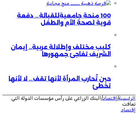
100 منحة جامعيةللقبالة… دفعة
قوية لصحة الأم والطفل
كليب مختلف وإطلالة عربية.. إيمان
الشريف تفاجئ جمهورها
حين تُحارب المرأة لأنها تقف… لا لأنها
تخطئ
الرئيسية
|
إقتصاد
|
البنك الزراعي على رأس مؤسسات الدولة التي
تعافت
إقتصاد