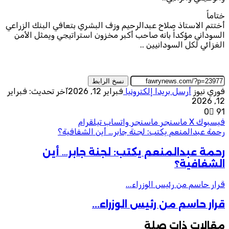
ختاماً
أختتم الاستاذ صلاح عبدالرحيم وزف البشري بتعافي البنك الزراعي
السوداني مؤكداً بانه صاحب أكبر مخزون استراتيجي ويمثل الأمن
الغزائي لكل السودانيين ..
نسخ الرابط
فوري نيوز
أرسل بريدا إلكترونيا
فبراير 12, 2026
آخر تحديث: فبراير
12, 2026
0
91
فيسبوك
‫X
ماسنجر
ماسنجر
واتساب
تيلقرام
رحمة عبدالمنعم يكتب: لجنة جابر… أين الشفافية؟
رحمة عبدالمنعم يكتب: لجنة جابر… أين
الشفافية؟
قرار حاسم من رئيس الوزراء...
قرار حاسم من رئيس الوزراء...
مقالات ذات صلة