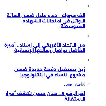
الف مبروك… دعاء عادل ضمن المائة
الاوائل في امتحانات الشهادة
المتوسطة…
من الاتحاد الأفريقي إلى إسناد.. أميرة
الفاضل تواصل رسالتها الإنسانية
زين تستقبل دفعة جديدة ضمن
مشروع النساء في التكنولوجيا
لغز الرقم 5… حنان حسن تكشف أسرار
الاستقالة