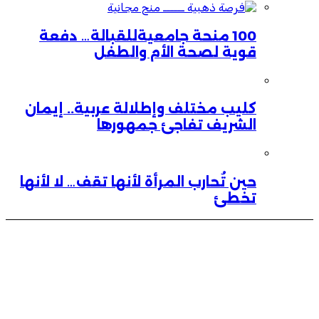
100 منحة جامعيةللقبالة… دفعة
قوية لصحة الأم والطفل
كليب مختلف وإطلالة عربية.. إيمان
الشريف تفاجئ جمهورها
حين تُحارب المرأة لأنها تقف… لا لأنها
تخطئ