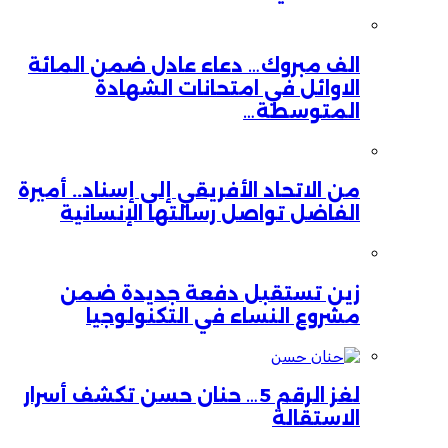
الف مبروك… دعاء عادل ضمن المائة
الاوائل في امتحانات الشهادة
المتوسطة…
من الاتحاد الأفريقي إلى إسناد.. أميرة
الفاضل تواصل رسالتها الإنسانية
زين تستقبل دفعة جديدة ضمن
مشروع النساء في التكنولوجيا
لغز الرقم 5… حنان حسن تكشف أسرار
الاستقالة