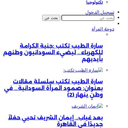
تكنولوجيا
تسجيل الدخول
بحث عن
دوحة المرأة
سارة الطيب تكتب :جنية الكرامة
للكهرباء… ليضيء السودانيون وطنهم
بأيديهم
سارة الطيب تكتب سلسلة مقالات
بعنوان: صمود المرأة السودانية… في
وطنٍ ينهار (2)
بعد غياب.. إيمان الشريف تحيي حفلاً
جديدًا في القاهرة