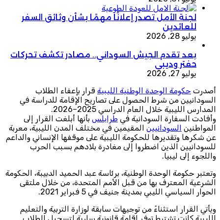
لجنة الأمل تصدر إعلانًا مهمًا بشأن وثائق السفر
للعائدين
يوليو 28, 2026
بعد تقدم الجيش السوداني.. مصادر تكشف تحركات
حفتر وديبي
يوليو 27, 2026
أصدرت
حكومة الوحدة الوطنية الليبية
قرار بإعفاء الطلاب
السودانيين من شرط الحصول على تصاريح الإقامة للدراسة في
المدارس الليبية خلال العام الدراسي 2025–2026.
وأفادت السفارة السودانية في
طرابلس
بأنها أبلغت القرار إلى
المواطنين
السودانيين
المقيمين في مختلف المدن الليبية، معربة
عن شكرها وتقديرها للحكومة الليبية على موقفها الإنساني والداعم
للسودانيين الذين اضطروا إلى مغادرة بلادهم بسبب الحرب
واللجوء إلى ليبيا.
وتعتبر حكومة الوحدة الوطنية، برئاسة عبد الحميد الدبيبة، الحكومة
الشرعية المعترف بها من قبل الأمم المتحدة، من خلال ملتقى
الحوار السياسي الليبي بمدينة جنيف في 5 فبراير 2021.
ويأتي القرار استثناءً من توجيهات سابقة لوزارة التربية والتعليم
الليبية كانت تشترط توفر إقامة قانونية سارية لتسجيل الطلاب