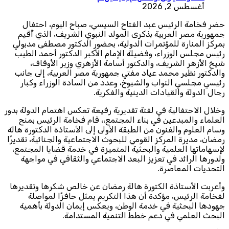
أغسطس 2, 2026
حضر فخامة الرئيس عبد الفتاح السيسي، صباح اليوم، احتفال
جمهورية مصر العربية بذكرى المولد النبوي الشريف، الذي أُقيم
بمركز المنارة للمؤتمرات الدولية، بحضور الدكتور مصطفى مدبولي
رئيس مجلس الوزراء، وفضيلة الإمام الأكبر الدكتور أحمد الطيب
شيخ الأزهر الشريف، والدكتور أسامة الأزهري وزير الأوقاف،
والدكتور نظير محمد عياد مفتي جمهورية مصر العربية، إلى جانب
رئيسي مجلسي النواب والشيوخ، وعدد من السادة الوزراء وكبار
رجال الدولة والقيادات الدينية والفكرية.
وخلال الاحتفالية في لفتة تقديرية رفيعة تعكس اهتمام الدولة بدور
العلماء والمبدعين في بناء المجتمع،، قام فخامة الرئيس بمنح
وسام العلوم والفنون من الطبقة الأولى إلى الأستاذة الدكتورة هالة
رمضان، مديرة المركز القومي للبحوث الاجتماعية والجنائية، تقديرًا
لإسهاماتها العلمية والبحثية المتميزة في خدمة قضايا المجتمع،
ولدورها الرائد في تعزيز البعد الاجتماعي والثقافي في مواجهة
التحديات المعاصرة.
وأعربت الأستاذة الكتورة هالة رمضان عن خالص شكرها وتقديرها
لفخامة الرئيس، مؤكدة أن هذا التكريم يمثل حافزًا لمواصلة
جهودها البحثية في خدمة الوطن، ويعكس إيمان الدولة بأهمية
البحث العلمي في دعم خطط التنمية المستدامة.