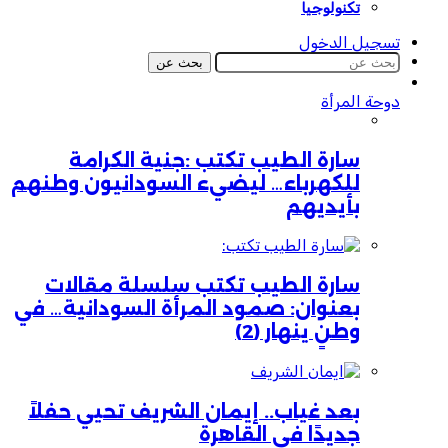
تكنولوجيا
تسجيل الدخول
بحث عن
دوحة المرأة
سارة الطيب تكتب :جنية الكرامة
للكهرباء… ليضيء السودانيون وطنهم
بأيديهم
سارة الطيب تكتب سلسلة مقالات
بعنوان: صمود المرأة السودانية… في
وطنٍ ينهار (2)
بعد غياب.. إيمان الشريف تحيي حفلاً
جديدًا في القاهرة