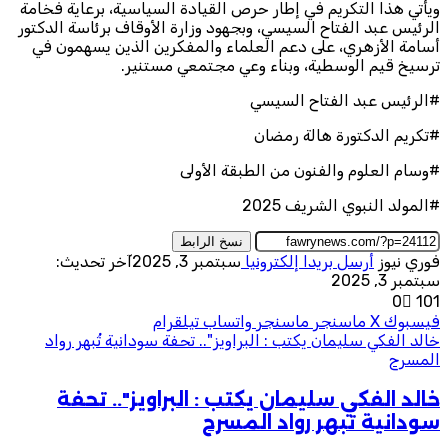
ويأتي هذا التكريم في إطار حرص القيادة السياسية، برعاية فخامة
الرئيس عبد الفتاح السيسي، وبجهود وزارة الأوقاف برئاسة الدكتور
أسامة الأزهري، على دعم العلماء والمفكرين الذين يسهمون في
ترسيخ قيم الوسطية، وبناء وعي مجتمعي مستنير.
#الرئيس عبد الفتاح السيسي
#تكريم الدكتورة هالة رمضان
#وسام العلوم والفنون من الطبقة الأولى
#المولد النبوي الشريف 2025
نسخ الرابط
فوري نيوز
أرسل بريدا إلكترونيا
سبتمبر 3, 2025
آخر تحديث:
سبتمبر 3, 2025
0
101
فيسبوك
‫X
ماسنجر
ماسنجر
واتساب
تيلقرام
خالد الفكي سليمان يكتب : البراويز".. تحفة سودانية تُبهر رواد
المسرح
خالد الفكي سليمان يكتب : البراويز".. تحفة
سودانية تُبهر رواد المسرح