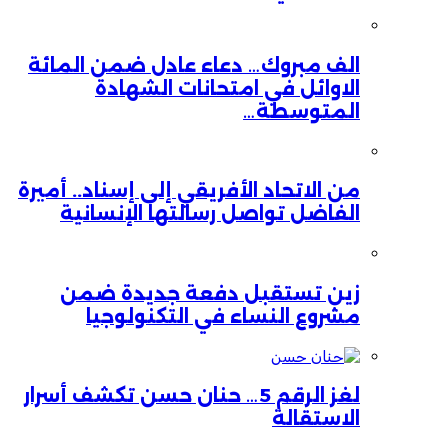
الف مبروك… دعاء عادل ضمن المائة
الاوائل في امتحانات الشهادة
المتوسطة…
من الاتحاد الأفريقي إلى إسناد.. أميرة
الفاضل تواصل رسالتها الإنسانية
زين تستقبل دفعة جديدة ضمن
مشروع النساء في التكنولوجيا
لغز الرقم 5… حنان حسن تكشف أسرار
الاستقالة