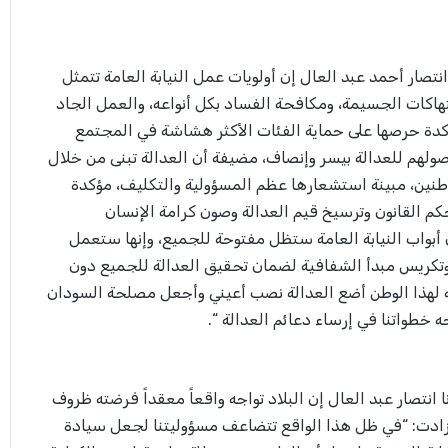
نتصار أحمد عبد العال إن أولويات عمل النيابة العامة تتمثل
تهاكات الجسيمة، ومكافحة الفساد بكل أنواعه، والعمل الجاد
كدة حرصها على حماية الفئات الأكثر هشاشة في المجتمع
ولهم للعدالة بيسر وإنصاف، مضيفة أن العدالة تبنى من خلال
اطنين، مبينة استشعارها عظم المسؤولية والتكليف، مؤكدة
كم القانون وترسيخ قيم العدالة وصون كرامة الإنسان
ن أبواب النيابة العامة ستظل مفتوحة للجميع، وإنها ستعمل
وتكريس مبدأ الشفافية لضمان تحقيق العدالة للجميع دون
 لهذا الوطن أضع العدالة نصب أعيني وأجعل مصلحة السودان
جه خطواتنا في إرساء دعائم العدالة “.
 انتصار عبد العال إن البلاد تواجه واقعاً معقداً فرضته ظروف
وزادت: “في ظل هذا الواقع تتضاعف مسؤوليتنا لجعل سيادة