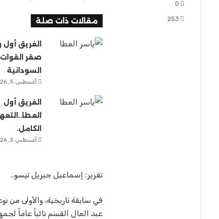
0
ي
253
د
مقالات ذات صلة
ا
إ
الفريق أول ر
ل
صقر القوات
ك
السودانية
ت
ر
أغسطس 5, 2026
و
الفريق أول
ن
ي
العطا..التعهد
ا
الكامل.
أغسطس 5, 2026
تقرير: إسماعيل جبريل تيسو..
في سابقة تاريخية، والأولى من نو
عبد العال القسم نائباً عاماً لج