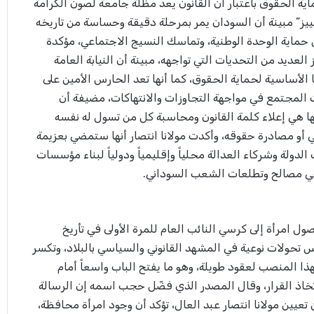
ماية الحقوق باعتبار أن القانون يعد مظلة جامعة لصون الكرامة
يز” مبينة أن السودان يمر بمرحلة دقيقة وحساسة من تاريخه
حماية الوحدة الوطنية، وتماسك النسيج الاجتماعي، مؤكدة
لعديد من التحديات التي تواجهه، مبينة أن النيابة العامة
 الأساسية لحماية الحقوق، كما أنها تعد الحارس الأمين على
 المجتمع في مواجهة التجاوزات والانتهاكات، مضيفة أن
ا هي إعلاء كلمة القانون ومحاسبة كل من تسول له نفسه
أو مصادرة حقوقه، وأكدت مولانا انتصار أنها ستمضي بعزيمة
دولة وشركاء العدالة محلياً وإقليمياً ودولياً لبناء مؤسسات
اعي مصالح وتطلعات الشعب السوداني.
ول امرأة إلى كرسي النائب العام للمرة الأولى في تأريخ
تحولات نوعية في المشهد القانوني والسياسي بالبلاد، وتكسر
ذا المنصب لعقود طويلة، وهو ما يفتح الباب واسعاً أمام
تخاذ القرار، وقال المصدر الذي فضّل حجب اسمه إن الرسالة
 تعيين مولانا انتصار عبد العال، تؤكد أن وجود امرأة محافظة،