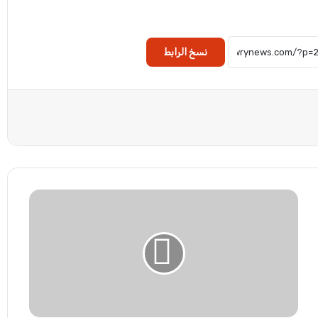
نسخ الرابط
أ
م
ر
ق
ب
ض
ض
د
س