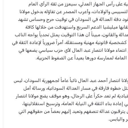
ة على رأس الجهاز العدلي، سيعزز من ثقة الرأي العام
التسييس والولاءات، وأعرب المصدر عن تفاؤله بدخول مولانا
لتقود دفة العدالة في السودان في توقيت حرج وحساس تشهد
ثقابها ميليشيا الدعم السريع واستهدفت من خلالها كافة
الة والقانون، مبيناً أن هذا التوقيت يمثل تحدياً يواجه النائب
شخصية قانونية مهنية ومستقلة، أمراً ضرورياً لإعادة الثقة في
انتماء مولانا انتصار عبد العال لأي حزب سياسي يضعها في
 العامة لممارسة دورها بعيداً عن الضغوط الحزبية.
نا انتصار أحمد عبد العال نائباً عاماً لجمهورية السودان، ليس
مثل خطوة فارقة في مسار العدالة السودانية، ورسالة أمل
قيادية لم تعد حكراً على الرجال، وهو موقف يضع مولانا انتصار
إعادة بناء الثقة في النيابة العامة، وترسيخ استقلاليتها،
 يترقبون عدالة تنصفهم وتعيد إليهم بعضاً من حقوقهم التي
واليابس.