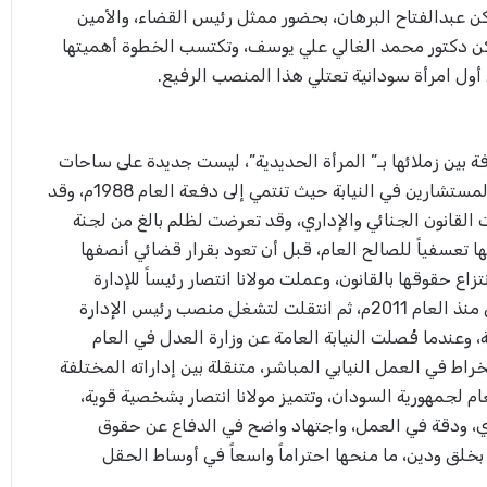
ن عبدالفتاح البرهان، بحضور ممثل رئيس القضاء، والأمين
كن دكتور محمد الغالي علي يوسف، وتكتسب الخطوة أهميتها
 أول امرأة سودانية تعتلي هذا المنصب الرفيع.
وفة بين زملائها بـ” المرأة الحديدية”، ليست جديدة على ساحات
العدالة والقانون، فهي من أقدم المستشارين في النيابة حيث تنتمي إلى دفعة العام 1988م، وقد
لقانون الجنائي والإداري، وقد تعرضت لظلم بالغ من لجنة
ها تعسفياً للصالح العام، قبل أن تعود بقرار قضائي أنصفها
زاع حقوقها بالقانون، وعملت مولانا انتصار رئيساً للإدارة
القانونية بالبنك الزراعي السوداني منذ العام 2011م، ثم انتقلت لتشغل منصب رئيس الإدارة
ية، وعندما فُصلت النيابة العامة عن وزارة العدل في العام
الانخراط في العمل النيابي المباشر، متنقلة بين إداراته المختلفة
 لجمهورية السودان، وتتميز مولانا انتصار بشخصية قوية،
ري، ودقة في العمل، واجتهاد واضح في الدفاع عن حقوق
ها بخلق ودين، ما منحها احتراماً واسعاً في أوساط الحقل