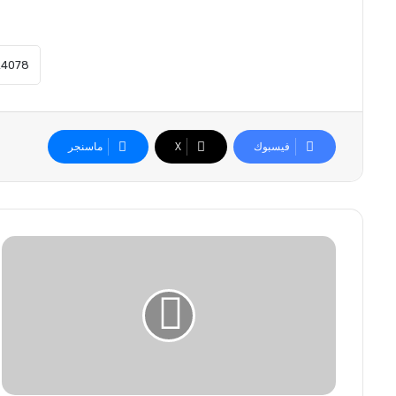
فيسبوك
‫X
ماسنجر
ا
ت
ف
ا
ق
ج
د
ي
د