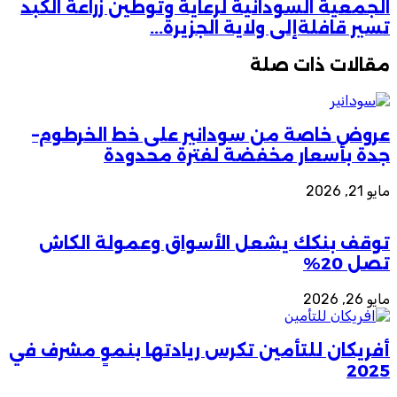
الجمعية السودانية لرعاية وتوطين زراعة الكبد
تسير قافلةإلى ولاية الجزيرة...
مقالات ذات صلة
عروض خاصة من سودانير على خط الخرطوم–
جدة بأسعار مخفضة لفترة محدودة
مايو 21, 2026
توقف بنكك يشعل الأسواق وعمولة الكاش
تصل 20%
مايو 26, 2026
أفريكان للتأمين تكرس ريادتها بنموٍ مشرف في
2025