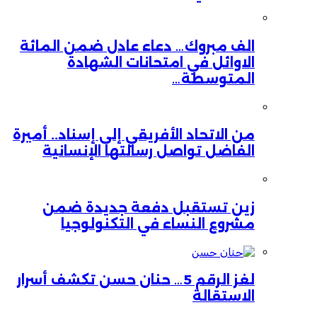
الف مبروك… دعاء عادل ضمن المائة
الاوائل في امتحانات الشهادة
المتوسطة…
من الاتحاد الأفريقي إلى إسناد.. أميرة
الفاضل تواصل رسالتها الإنسانية
زين تستقبل دفعة جديدة ضمن
مشروع النساء في التكنولوجيا
لغز الرقم 5… حنان حسن تكشف أسرار
الاستقالة