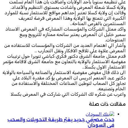
علي تنظيمه سنويا بأحد الولايات واضافت بان هذا العام تسلمت
ولاية كسلا شعلة المعرض واشادت بمستوى التنظيم والأعداد.
وقالت إن ولاية كسلا تعتبر إحداهم مواقع للاستثمار نسبة للموارد
الكبيرة التي تتمتع بها الولاية وهذا المعرض فرضة لتعريف
المستثمرين بالفرص المتاحة..
واكد ممثل الشركات والمؤسسات المشاركه في المعرض الاستاذ
سمير خليل ان المعرض يعتبر سانحه ممتازه للترويج وبيع
المنتوجات.
وأشار الي اهتمام العديد من الشركات والمؤسسات للاستفاده من
المعرض علاوة علي تلاقح الافكار ونقل التجارب ..
قدم ممثل جامعة الشرق دكتور فكري كباشي تنويرا حول ترتيبات
مفوضية الاستثمار بالولايه بالتعاون مع جامعة الشرق لاقامة مؤتمر
الاستثمار الاول بكسلا..
الى ذلك قال مفوض مفوضية الاستثمار والصناعه والسياحه بالولاية
دكتور عبد المنعم ادريس ان المعرض يؤ كد مقدرة البلاد علي
تجاوز كل الصعاب لتوطين الصناعات المختلفة والاستفادة من
الخام وتصنيعه.
واعرب عن شكره لك الشركات التي شاركت في المعرض بكسلا
مقالات ذات صلة
حدث مصرفي جديد يغيّر طريقة التحويلات والسحب
في السودان