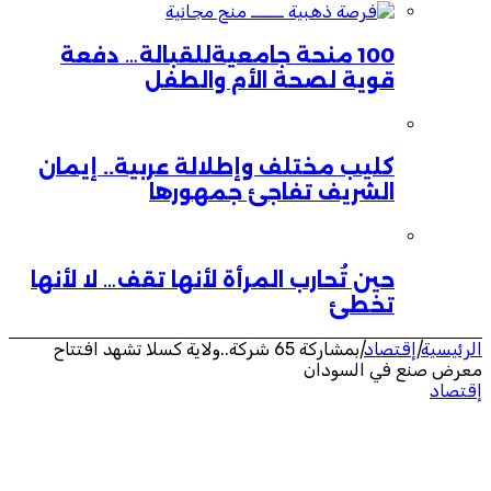
100 منحة جامعيةللقبالة… دفعة
قوية لصحة الأم والطفل
كليب مختلف وإطلالة عربية.. إيمان
الشريف تفاجئ جمهورها
حين تُحارب المرأة لأنها تقف… لا لأنها
تخطئ
الرئيسية
|
إقتصاد
|
بمشاركة 65 شركة..ولاية كسلا تشهد افتتاح
معرض صنع في السودان
إقتصاد