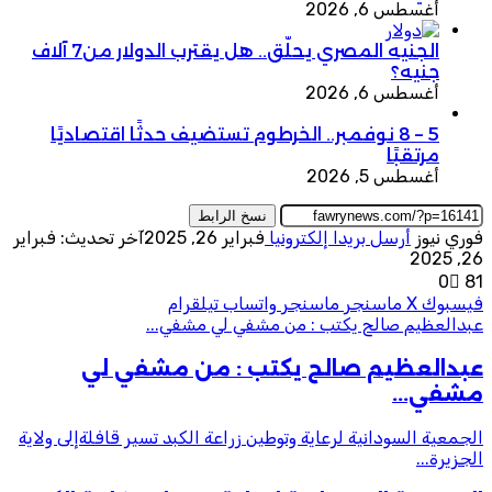
أغسطس 6, 2026
الجنيه المصري يحلّق.. هل يقترب الدولار من7 آلاف
جنيه؟
أغسطس 6, 2026
5 – 8 نوفمبر.. الخرطوم تستضيف حدثًا اقتصاديًا
مرتقبًا
أغسطس 5, 2026
نسخ الرابط
فوري نيوز
أرسل بريدا إلكترونيا
فبراير 26, 2025
آخر تحديث: فبراير
26, 2025
0
81
فيسبوك
‫X
ماسنجر
ماسنجر
واتساب
تيلقرام
عبدالعظيم صالح يكتب : من مشفي لي مشفي...
عبدالعظيم صالح يكتب : من مشفي لي
مشفي...
الجمعية السودانية لرعاية وتوطين زراعة الكبد تسير قافلةإلى ولاية
الجزيرة...