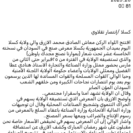
0
81
كسلا /إنتصار تقلاوي
افتتح اللواء الركن معاش الصادق محمد الازرق والي ولاية كسلا
اليوم بميدان الجمهورية بكسلا معرض صنع في السودان في نسخته
الخامسة عشر تحت شعار (بموارنا نصنع مجدك ياوطن)
والذي تستضيفه الولاية في الفترة من ٢٥فبراير حتى الثاني من
مارس بحضور ممثل وزارة الصناعة والتجارة الاستاذ هنادي عطا
الفضيل وممثلي الولايات وأعضاء حكومة الولاية اللجنة الأمنية
وحيا الوالي َالقوات المسلحة والقوات المساندة لها الذين يرسمون
يوم بعد يوم انتصارات نجاحات الكبيرة ومن خلفهم الشعب
السودان المؤن الصابر
وقال ان الولاية تشهد امنا واسقرارا مجتمعي..
واوضح الازرق بان المعرض الذي تستضيفه الولاية يسهم في
الحراك التنموي وتشجيع الصناعات المحلية وقال ان توجيهات
وزارة المالية الاتحادية وزارة الصناعة باعفاء السلع بالمعرض من
رسوم الإنتاج والضرائب وبيعها بسعر المصنع..
واشار الوالي إلى أن المعرض يسهم في تخيفض الأسعار خاصة نحن
مقبلون على شهر رمضان المبارك وكشف الازرق عن استضافة
اجتماع تطوير الصناعة والاستثمار مم يساعد في تشجيع الصناعة