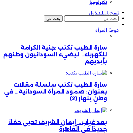
تكنولوجيا
تسجيل الدخول
بحث عن
دوحة المرأة
سارة الطيب تكتب :جنية الكرامة
للكهرباء… ليضيء السودانيون وطنهم
بأيديهم
سارة الطيب تكتب سلسلة مقالات
بعنوان: صمود المرأة السودانية… في
وطنٍ ينهار (2)
بعد غياب.. إيمان الشريف تحيي حفلاً
جديدًا في القاهرة