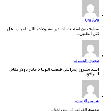
Um Aya
مخاوف من استخدامات غير مشروعة: ياااال للعجب.. هل
كلن التقتيل...
مجدي المشرف
السد مشروع إسرائيلي قبضت اثيوبيا 5 مليار دولار مقابل
الموافق...
شمس الإسلام
معبوبه الغرقت فى بت راجلا...