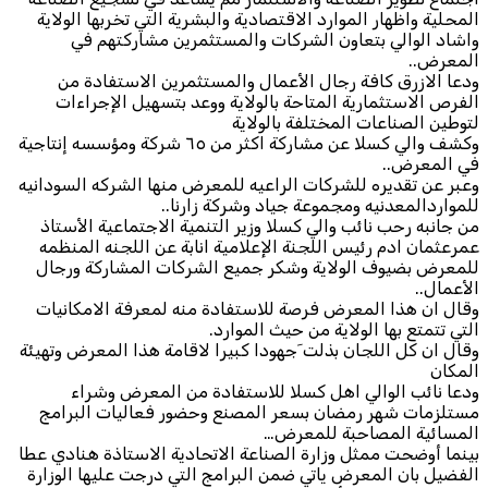
المحلية واظهار الموارد الاقتصادية والبشرية التي تخربها الولاية
واشاد الوالي بتعاون الشركات والمستثمرين مشاركتهم في
المعرض..
ودعا الازرق كافة رجال الأعمال والمستثمرين الاستفادة من
الفرص الاستثمارية المتاحة بالولاية ووعد بتسهيل الإجراءات
لتوطين الصناعات المختلفة بالولاية
وكشف والي كسلا عن مشاركة اكثر من ٦٥ شركة ومؤسسه إنتاجية
في المعرض..
وعبر عن تقديره للشركات الراعيه للمعرض منها الشركه السودانيه
للمواردالمعدنيه ومجموعة جياد وشركة زارنا..
من جانبه رحب نائب والي كسلا وزير التنمية الاجتماعية الأستاذ
عمرعثمان ادم رئيس اللجنة الإعلامية انابة عن اللجنه المنظمه
للمعرض بضيوف الولاية وشكر جميع الشركات المشاركة ورجال
الأعمال..
وقال ان هذا المعرض فرصة للاستفادة منه لمعرفة الامكانيات
التي تتمتع بها الولاية من حيث الموارد.
وقال ان كل اللجان بذلت َجهودا كبيرا لاقامة هذا المعرض وتهيئة
المكان
ودعا نائب الوالي اهل كسلا للاستفادة من المعرض وشراء
مستلزمات شهر رمضان بسعر المصنع وحضور فعاليات البرامج
المسائية المصاحبة للمعرض…
بينما أوضحت ممثل وزارة الصناعة الاتحادية الاستاذة هنادي عطا
الفضيل بان المعرض ياتي ضمن البرامج التي درجت عليها الوزارة