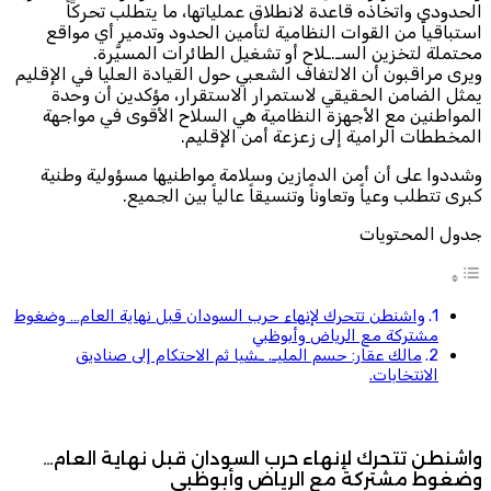
الحدودي واتخاذه قاعدة لانطلاق عملياتها، ما يتطلب تحركاً
استباقياً من القوات النظامية لتأمين الحدود وتدمير أي مواقع
محتملة لتخزين السـ.ـلاح أو تشغيل الطائرات المسيَّرة.
ويرى مراقبون أن الالتفاف الشعبي حول القيادة العليا في الإقليم
يمثل الضامن الحقيقي لاستمرار الاستقرار، مؤكدين أن وحدة
المواطنين مع الأجهزة النظامية هي السلاح الأقوى في مواجهة
المخططات الرامية إلى زعزعة أمن الإقليم.
وشددوا على أن أمن الدمازين وسلامة مواطنيها مسؤولية وطنية
كبرى تتطلب وعياً وتعاوناً وتنسيقاً عالياً بين الجميع.
جدول المحتويات
واشنطن تتحرك لإنهاء حرب السودان قبل نهاية العام… وضغوط
مشتركة مع الرياض وأبوظبي
مالك عقار: حسم المليـ. ـشيا ثم الاحتكام إلى صناديق
الانتخابات.
واشنطن تتحرك لإنهاء حرب السودان قبل نهاية العام…
وضغوط مشتركة مع الرياض وأبوظبي