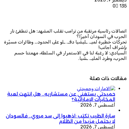
0
135
اتصالات رئاسية مرتقبة من ترامب تقلب المشهد: هل تنطفئ نار
الحرب في السودان أخيرًا؟
تحركات خطيرة لميـ. ـليشيا دقـ. ـلو على الحدود… وطائرات مسيّرة
بإشراف أجانب!
السيادي: لا رغبة لنا في الاستمرار في السلطة، مهمتنا حسم
الحرب، وطرد المليـ. ـشيا.
مقالات ذات صلة
حميدتي يستغني عن مستشاريه.. هل انتهت لعبة
المخابرات الإماراتية؟
أغسطس 7, 2026
سارة الطيب تكتب :اذهبوا إلى سد مروي.. فالسودان
لا يحتمل مزيداً من الظلام
أغسطس 7, 2026