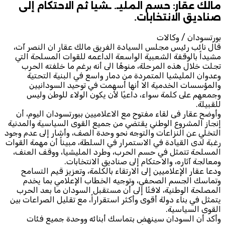
مالك عقار: حسم المليـ. ـشيا ثم الاحتكام إلى
صناديق الانتخابات.
بورتسودان / وكالات
قال نائب رئيس مجلس السيادة الفريق مالك عقار ان النصر آت،
مشيداً بالوقفة الشعبية الواسعة الداعمه للقوات المسلحة التي
تجلت خلال هذه المرحلة، منوهًا الى أنه برغم ما خلفته الحرب
وعدوان المليشيا المتمردة من دمار واسع في البنية التحتية
والمؤسسات الخدمية الا أنها أسهمت في توحيد السودانيين
وجمعهم على كلمة سواء، داعيًا لأن يكون الولاء للوطن وليس
للقبيلة.
وأوضح عقار فى لقاء مفتوح مع الاعلاميين ببورتسودان اليوم، أن
إنجاز المشروع الوطني يقتضي من جميع القوى السياسية والمدنية
التخلي عن النزاعات والتوجه نحو وحدة الصف، وأشار إلى عدم وجود
رغبة لدى القيادة في الاستمرار في السلطة، مبيناً أن مهمة القوات
المسلحة تتمثل في حسم الحرب، وطرد المليشيا، ووقف العنف،
ومعالجة آثاره، والاحتكام إلى صناديق الانتخابات.
ودعا عقار الإعلاميين إلى الارتقاء بالكلمة، وتعزيز قيم التسامح
وتماسك الجسم الصحفي، وتوجيه الخطاب الإعلامي بما يخدم
المصلحة الوطنية، لافتًا إلى أن مستقبل السودان ما بعد الحرب
يتمثل في بناء دولة أقوى وأكثر استقراراً، مع تقليل الصراعات بين
القوى السياسية.
وأكد أن السودان سينهض بتماسك أبنائه ووحدة جميع فئات