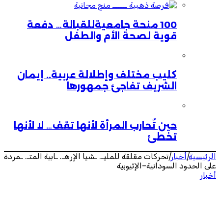
100 منحة جامعيةللقبالة… دفعة
قوية لصحة الأم والطفل
كليب مختلف وإطلالة عربية.. إيمان
الشريف تفاجئ جمهورها
حين تُحارب المرأة لأنها تقف… لا لأنها
تخطئ
الرئيسية
|
أخبار
|
تحركات مقلقة للمليـ. ـشيا الإرهـ. ـابية المتـ. ـمردة
على الحدود السودانية–الإثيوبية
أخبار