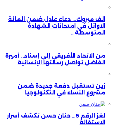
الف مبروك… دعاء عادل ضمن المائة
الاوائل في امتحانات الشهادة
المتوسطة…
من الاتحاد الأفريقي إلى إسناد.. أميرة
الفاضل تواصل رسالتها الإنسانية
زين تستقبل دفعة جديدة ضمن
مشروع النساء في التكنولوجيا
لغز الرقم 5… حنان حسن تكشف أسرار
الاستقالة