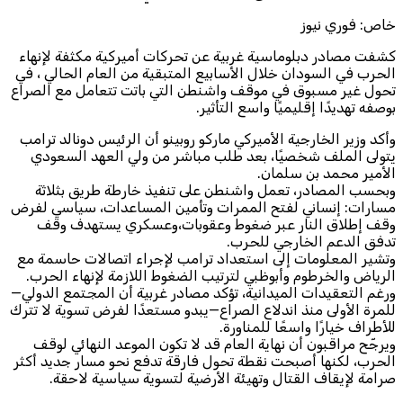
خاص: فوري نيوز
كشفت مصادر دبلوماسية غربية عن تحركات أميركية مكثفة لإنهاء
الحرب في السودان خلال الأسابيع المتبقية من العام الحالي ، في
تحول غير مسبوق في موقف واشنطن التي باتت تتعامل مع الصراع
بوصفه تهديدًا إقليميًا واسع التأثير.
وأكد وزير الخارجية الأميركي ماركو روبينو أن الرئيس دونالد ترامب
يتولى الملف شخصيًا، بعد طلب مباشر من ولي العهد السعودي
الأمير محمد بن سلمان.
وبحسب المصادر، تعمل واشنطن على تنفيذ خارطة طريق بثلاثة
مسارات: إنساني لفتح الممرات وتأمين المساعدات، سياسي لفرض
وقف إطلاق النار عبر ضغوط وعقوبات،وعسكري يستهدف وقف
تدفق الدعم الخارجي للحرب.
وتشير المعلومات إلى استعداد ترامب لإجراء اتصالات حاسمة مع
الرياض والخرطوم وأبوظبي لترتيب الضغوط اللازمة لإنهاء الحرب.
ورغم التعقيدات الميدانية، تؤكد مصادر غربية أن المجتمع الدولي—
للمرة الأولى منذ اندلاع الصراع—يبدو مستعدًا لفرض تسوية لا تترك
للأطراف خيارًا واسعًا للمناورة.
ويرجّح مراقبون أن نهاية العام قد لا تكون الموعد النهائي لوقف
الحرب، لكنها أصبحت نقطة تحول فارقة تدفع نحو مسار جديد أكثر
صرامة لإيقاف القتال وتهيئة الأرضية لتسوية سياسية لاحقة.