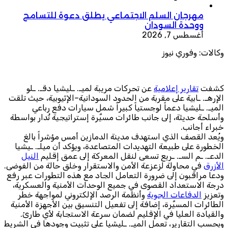
مهرجان السلم الاجتماعي يطلق دعوة للتسامح
ووحدة السودان
أغسطس 7, 2026
وكالات: وفوري نيوز
كشفت
تقارير إعلامية
عن تحركات مريبة لميـ. ـليشيا دقـ. ـلو
الإرهـ. ـابية على مقربة من الحدود السودانية–الإثيوبية، حيث تلقت
الميـ. ـليشيا دعماً لوجستياً كبيراً شمل سيارات دفع رباعي
وأسلحة حديثة، إلى جانب طائرات مسيَّرة إستراتيجية تُدار بواسطة
خبراء أجانب.
ويُعد القصف الذي استهدف مدينة الدمازين أمس مؤشراً بالغ
الخطورة على طبيعة التهديدات المتصاعدة، ويؤكد أن ميلـ. ـيشيا
الدعـ. ـم السـ. ـريع تسعى لنقل المعركة إلى عمق إقليم
النيل
الأزرق
في محاولة لزعزعة الأمن والاستقرار وخلق حالة من الفوضى.
ودعا مراقبون إلى ضرورة التعامل الجاد مع هذه التطورات عبر رفع
درجة الاستعداد القصوى في جميع الوحدات الأمنية والعسكرية،
وتعزيز
الدفاعات الجوية
وأنظمة الرصد الإلكتروني لمواجهة خطر
الطائرات المسيَّرة، إضافة إلى تفعيل التنسيق بين الأجهزة الأمنية
والقيادة العليا في الإقليم لضمان سرعة الاستجابة لأي طارئ.
وبحسب التقارير، تعمل الميـ. ـليشيا على تثبيت وجودها في الشريط