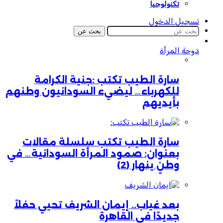
تكنولوجيا
تسجيل الدخول
بحث عن
دوحة المرأة
سارة الطيب تكتب :جنية الكرامة
للكهرباء… ليضيء السودانيون وطنهم
بأيديهم
سارة الطيب تكتب سلسلة مقالات
بعنوان: صمود المرأة السودانية… في
وطنٍ ينهار (2)
بعد غياب.. إيمان الشريف تحيي حفلاً
جديدًا في القاهرة