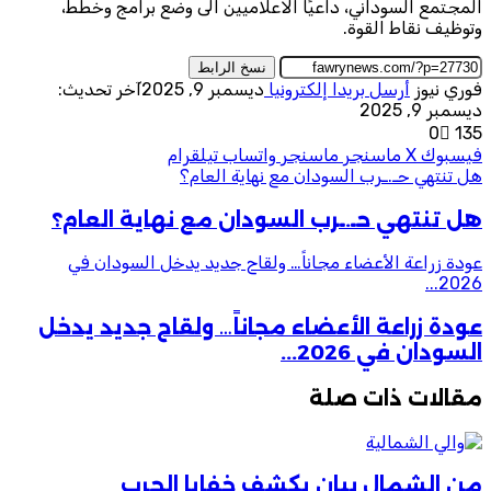
المجتمع السوداني، داعيًا الاعلاميين الى وضع برامج وخطط،
وتوظيف نقاط القوة.
نسخ الرابط
فوري نيوز
أرسل بريدا إلكترونيا
ديسمبر 9, 2025
آخر تحديث:
ديسمبر 9, 2025
0
135
فيسبوك
‫X
ماسنجر
ماسنجر
واتساب
تيلقرام
هل تنتهي حـ.ـرب السودان مع نهاية العام؟
هل تنتهي حـ.ـرب السودان مع نهاية العام؟
عودة زراعة الأعضاء مجاناً… ولقاح جديد يدخل السودان في
2026...
عودة زراعة الأعضاء مجاناً… ولقاح جديد يدخل
السودان في 2026...
مقالات ذات صلة
من الشمال بيان يكشف خفايا الحرب