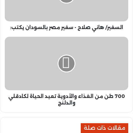
ر
/
ه
ا
السفير/ هاني صلاح - سفير مصر بالسودان يكتب:
ن
ي
ص
7
ل
0
ا
0
ح
ط
-
ن
س
م
ف
ن
ي
ا
ر
ل
م
700 طن من الغذاء والأدوية تعيد الحياة لكادقلي
غ
ص
ذ
والدلنج
ر
ا
ب
ء
ا
و
ل
مقالات ذات صلة
ا