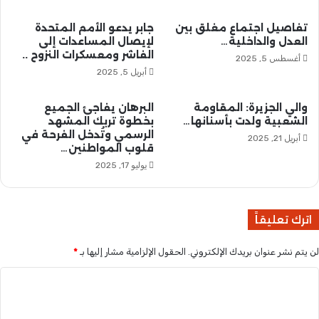
س
ل
و
أ
تفاصيل اجتماع مغلق بين
جابر يدعو الأمم المتحدة
د
د
العدل والداخلية…
لإيصال المساعدات إلى
ا
و
الفاشر ومعسكرات النزوح ..
أغسطس 5, 2025
ن
ي
أبريل 5, 2025
ي
ة
ك
ت
ت
ع
والي الجزيرة: المقاومة
البرهان يفاجئ الجميع
ب
الشعبية ولدت بأسنانها…
بخطوة تربك المشهد
ي
الرسمي وتُدخل الفرحة في
:
د
أبريل 21, 2025
قلوب المواطنين…
ا
ل
يوليو 17, 2025
ح
ي
ا
اترك تعليقاً
ة
ل
لن يتم نشر عنوان بريدك الإلكتروني.
الحقول الإلزامية مشار إليها بـ
*
ك
ا
ا
د
ل
ق
ل