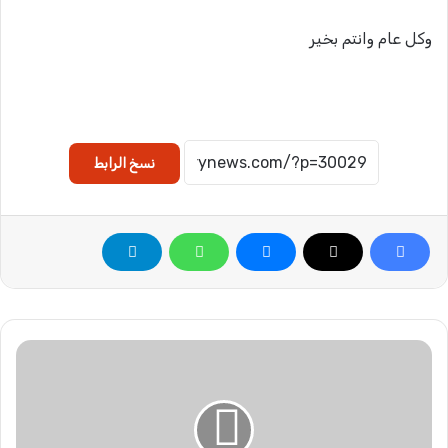
وكل عام وانتم بخير
نسخ الرابط
ا
ل
س
ف
ي