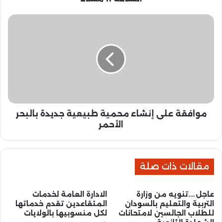
إ
غ
م
ل
و
ا
ا
ق
ف
ا
ق
ل
ة
أ
ع
س
ل
و
ى
ا
موافقة على إنشاء محمية طبيعية جديدة بالبحر
إ
ق
ن
الأحمر
و
ش
ا
ا
ل
ء
م
مقالات ذات صلة
م
ح
ح
ا
م
عاجل….تنويه من وزارة
الادارة العامة لخدمات
ل
ي
التربية والتعليم بالسودان
المتقاعدين تقدم خدماتها
ا
ة
للطلاب الجالسين لامتحانات
لكل منسوبيها بالولايات
ل
ط