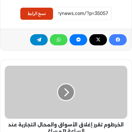
نسخ الرابط
ا
ل
خ
ر
ط
و
م
ت
ق
الخرطوم تقرر إغلاق الأسواق والمحال التجارية عند
ر
ر
الساعة 11 مساءً