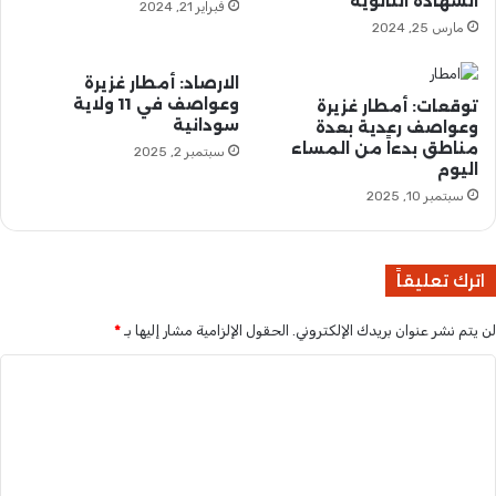
الشهادة الثانوية
فبراير 21, 2024
ت
ب
مارس 25, 2024
ج
ي
ا
ع
ر
الارصاد: أمطار غزيرة
ي
وعواصف في 11 ولاية
ي
توقعات: أمطار غزيرة
ة
سودانية
وعواصف رعدية بعدة
ة
ج
مناطق بدءاً من المساء
ع
د
سبتمبر 2, 2025
اليوم
ن
ي
د
سبتمبر 10, 2025
د
ا
ة
ل
ب
س
ا
اترك تعليقاً
ا
ل
ع
ب
لن يتم نشر عنوان بريدك الإلكتروني.
الحقول الإلزامية مشار إليها بـ
*
ة
ح
1
ر
ا
1
ا
ل
م
ل
س
أ
ت
ا
ح
ع
ءً
م