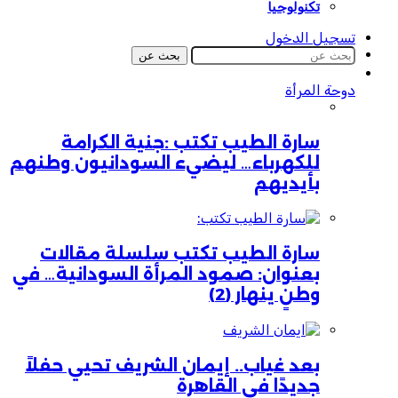
تكنولوجيا
تسجيل الدخول
بحث عن
دوحة المرأة
سارة الطيب تكتب :جنية الكرامة
للكهرباء… ليضيء السودانيون وطنهم
بأيديهم
سارة الطيب تكتب سلسلة مقالات
بعنوان: صمود المرأة السودانية… في
وطنٍ ينهار (2)
بعد غياب.. إيمان الشريف تحيي حفلاً
جديدًا في القاهرة