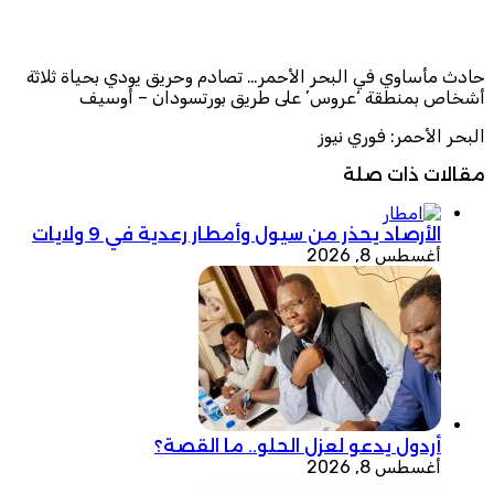
حادث مأساوي في البحر الأحمر… تصادم وحريق يودي بحياة ثلاثة
أشخاص بمنطقة ‘عروس’ على طريق بورتسودان – أوسيف
البحر الأحمر: فوري نيوز
مقالات ذات صلة
الأرصاد يحذر من سيول وأمطار رعدية في 9 ولايات
أغسطس 8, 2026
أردول يدعو لعزل الحلو.. ما القصة؟
أغسطس 8, 2026