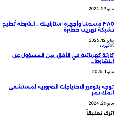
مايو 29, 2024
٣٨٥ مسدسًا وأجهزة استارلينك… الشرطة تُطيح
بشبكة تهريب خطيرة
يناير 12, 2026
كارثة كهربائية في الأفق: من المسؤول عن
انتشارها…
مايو 1, 2025
توجه بتوفير الاحتياجات الضروريه لمستشفي
المك نمر
مايو 26, 2024
اترك تعليقاً