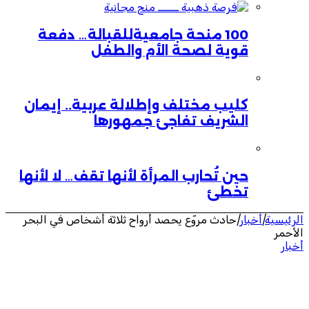
100 منحة جامعيةللقبالة… دفعة
قوية لصحة الأم والطفل
كليب مختلف وإطلالة عربية.. إيمان
الشريف تفاجئ جمهورها
حين تُحارب المرأة لأنها تقف… لا لأنها
تخطئ
الرئيسية
|
أخبار
|
حادث مروّع يحصد أرواح ثلاثة أشخاص في البحر
الأحمر
أخبار