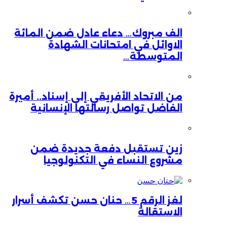
الف مبروك… دعاء عادل ضمن المائة
الاوائل في امتحانات الشهادة
المتوسطة…
من الاتحاد الأفريقي إلى إسناد.. أميرة
الفاضل تواصل رسالتها الإنسانية
زين تستقبل دفعة جديدة ضمن
مشروع النساء في التكنولوجيا
لغز الرقم 5… حنان حسن تكشف أسرار
الاستقالة