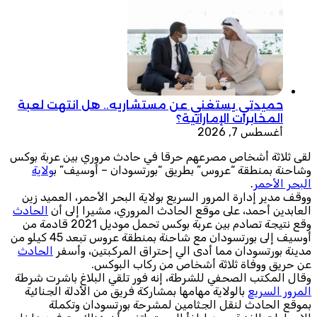
حميدتي يستغني عن مستشاريه.. هل انتهت لعبة
المخابرات الإماراتية؟
أغسطس 7, 2026
لقى ثلاثة أشخاص مصرعهم حرقا في حادث مروري بين عربة بوكس
وشاحنة بمنطقة “عروس” بطريق “بورتسودان – أوسيف” ب
ولاية
البحر الأحمر
.
ووقف مدير إدارة المرور السريع بولاية البحر الأحمر، العميد زين
العابدين أحمد، على موقع الحادث المروري، مشيرا إلى أن
الحادث
وقع نتيجة تصادم بين عربة بوكس تحمل موديل 2021 قادمة من
أوسيف إلى بورتسودان مع شاحنة بمنطقة عروس تبعد 45 كيلو من
مدينة بورتسودان مما أدى الي إحتراق المركبتين، وأسفر
الحادث
عن حريق ووفاة ثلاثة أشخاص من ركاب البوكس.
وقال المكتب الصحفي للشرطة، إنه فور تلقي البلاغ باشرت شرطة
المرور السريع
بالولاية مهامها بمشاركة فريق من الأدلة الجنائية
بموقع الحادث لنقل الجثامين لمشرحة بورتسودان وتكملة