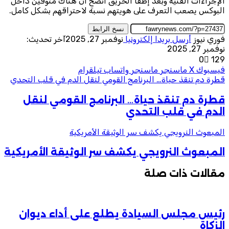
الإجراءات الفنية وبعد إطفأ الحريق اتضح أن هناك متوفين داخل
البوكس يصعب التعرف على هويتهم نسبة لاحتراقهم بشكل كامل.
نسخ الرابط
فوري نيوز
أرسل بريدا إلكترونيا
نوفمبر 27, 2025
آخر تحديث:
نوفمبر 27, 2025
0
129
فيسبوك
‫X
ماسنجر
ماسنجر
واتساب
تيلقرام
قطرة دم تنقذ حياة… البرنامج القومي لنقل الدم في قلب التحدي
قطرة دم تنقذ حياة… البرنامج القومي لنقل
الدم في قلب التحدي
المبعوث النرويجي يكشف سر الوثيقة الأمريكية
المبعوث النرويجي يكشف سر الوثيقة الأمريكية
مقالات ذات صلة
رئيس مجلس السيادة يطلع على أداء ديوان
الزكاة