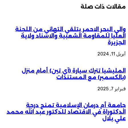
مقالات ذات صلة
والي البحر الاحمر يتلقي التهاني من اللجنة
العليا للمقاومة الشعبية والاسناد ولاية
الجزيرة
أبريل 11, 2024
المليشيا تترك سيارة (آي تين) أمام منزل
(بالكسمبر) مع المستندات
فبراير 7, 2025
جامعة أم درمان الإسلامية تمنح درجة
الدكتوراة في الاقتصاد للدكتور عبد الله محمد
علي بلال