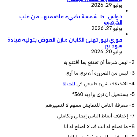
يوليو 29, 2026
حواس.. 15 شمعة تضيء عاصمتهـا من قلب
الخرطوم
يوليو 27, 2026
فوري نيوز تهنئ الكابتن مازن العوض بتوليه قيادة
سودانير
يوليو 20, 2026
2- ليس شرطاً أن تقتنع بما أقتنع به
3- ليس من الضرورة أن ترى ما أرى
4- الاختلاف شيء طبيعي في
الحياة
5- يستحيل أن ترى بزاوية 360°
6- معرفة الناس للتعايش معهم لا لتغييرهم
7- إختلاف أنماط الناس إيجابي وتكاملي
8- ما تصلح له أنت قد لا أصلح له أنا