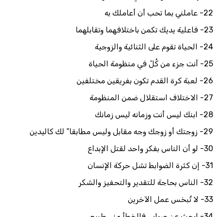
22- عاملني بما تحب أن أعاملك به
23- فاعلية يديك تكمن باختلافهما وتقابلهما
24- الحياة تقوم على الثنائية والزوجية
25- أنت جزء من كُلّ في منظومة الحياة
26- لعبة كرة القدم تكون بفريقين مختلفين
27- الاختلاف استقلال ضمن المنظومة
28- ابنك ليس أنت وزمانه ليس زمانك
29- زوجتك أو زوجك وجه مقابل وليس مطابقا” لك كاليدين
30- لو أن الناس بفكر واحد لقتل الإبداع
31- إن كثرة الضوابط تشل حركة الإنسان
32- الناس بحاجة للتقدير والتحفيز والشكر
33- لا تُبخس عمل الآخرين
34- إبحث عن صوابي فالخطأ مني طبيعي