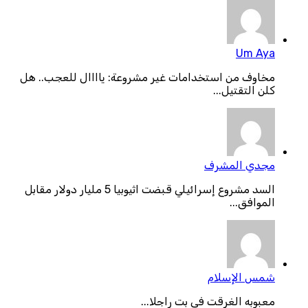
Um Aya
مخاوف من استخدامات غير مشروعة: ياااال للعجب.. هل
كلن التقتيل...
مجدي المشرف
السد مشروع إسرائيلي قبضت اثيوبيا 5 مليار دولار مقابل
الموافق...
شمس الإسلام
معبوبه الغرقت فى بت راجلا...