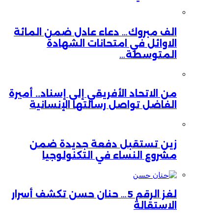
الف مبروك… دعاء عادل ضمن المائة
الاوائل في امتحانات الشهادة
المتوسطة…
من الاتحاد الأفريقي إلى إسناد.. أميرة
الفاضل تواصل رسالتها الإنسانية
زين تستقبل دفعة جديدة ضمن
مشروع النساء في التكنولوجيا
لغز الرقم 5… حنان حسن تكشف أسرار
الاستقالة