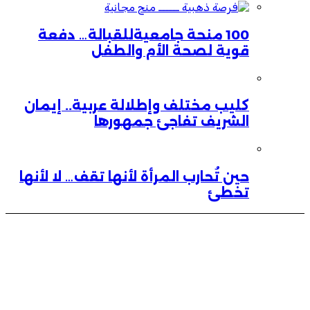
100 منحة جامعيةللقبالة… دفعة
قوية لصحة الأم والطفل
كليب مختلف وإطلالة عربية.. إيمان
الشريف تفاجئ جمهورها
حين تُحارب المرأة لأنها تقف… لا لأنها
تخطئ