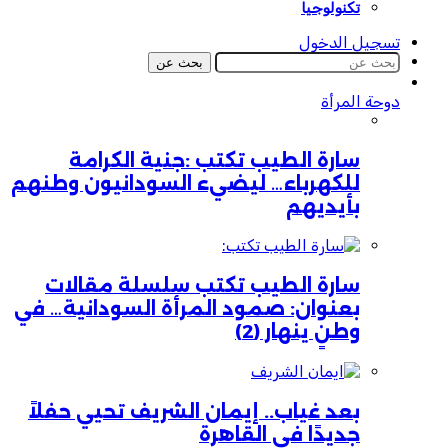
تكنولوجيا
تسجيل الدخول
بحث عن
دوحة المرأة
سارة الطيب تكتب :جنية الكرامة
للكهرباء… ليضيء السودانيون وطنهم
بأيديهم
سارة الطيب تكتب سلسلة مقالات
بعنوان: صمود المرأة السودانية… في
وطنٍ ينهار (2)
بعد غياب.. إيمان الشريف تحيي حفلاً
جديدًا في القاهرة