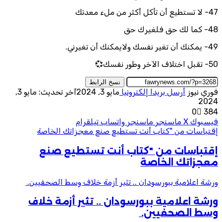
47- لا تستطيع أن تأكل أكثر من ملء معدتك
48- كما لك حق فلغيرك حق
49- يمكنك أن تغير نفسك ولايمكنك أن تغيرني.
50- تقبل اختلاف الآخر وطور نفسك💞
نسخ الرابط
فوري نيوز
أرسل بريدا إلكترونيا
مايو 3, 2024
آخر تحديث: مايو 3,
2024
0
384
فيسبوك
‫X
ماسنجر
ماسنجر
واتساب
تيلقرام
إقتباسات من "كتاب أنت تستطيع صنع معجزاتك الخاصة
إقتباسات من "كتاب أنت تستطيع صنع
معجزاتك الخاصة
ورشة اعلامية ببورسودان .. تثير أزمة خلاف وسط الصحفيين.
ورشة اعلامية ببورسودان .. تثير أزمة خلاف
وسط الصحفيين.