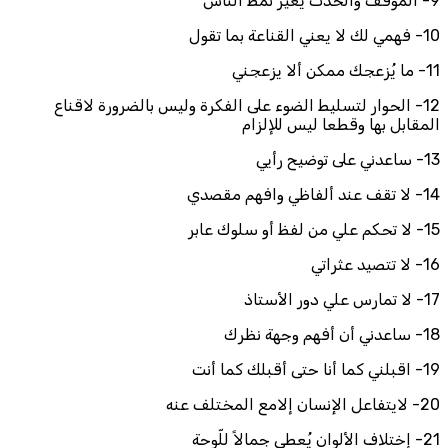
9- الموقف والحدث يُغيّر نمط الناس
10- فهمي لك لا يعني القناعة بما تقول
11- ما يُزعجك ممكن ألا يزعجني
12- الحوار لتسليط الضوء على الفكرة وليس بالضرورة لاقناع
المقابل بها وقطعا ليس للإلزام
13- ساعدني على توضيح رأيي
14- لا تقف عند ألفاظي وافهم مقصدي
15- لا تحكم علي من لفظ أو سلوك عابر
16- لا تتصيد عثراتي
17- لا تمارس علي دور الأستاذ
18- ساعدني أن أفهم وجهة نظرك
19- اقبلني كما أنا حتى أقبلك كما أنت
20- لايتفاعل الإنسان إلامع المختلف عنه
21- إختلاف الألوان يُعطي جمالاً للّوحة