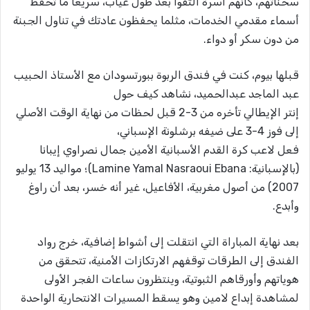
سحناتهم، كأنهم أسرة التقوا بعد طول غياب، سريعا ما تحفظ
أسماء مقدمي الخدمات، مثلما يحفظون عادتك في تناول الجبنة
من دون سكر أو دواء.
قبلها بيوم، كنت في فندق الربوة ببورتسودان مع الأستاذ الحبيب
عبد الماجد عبدالحميد، نشاهد كيف حول
إنتر الإيطالي تأخره من 3-2 قبل لحظات من نهاية الوقت الأصلي
إلى فوز 4-3 على ضيفه برشلونة الإسباني،
فعل لاعب كرة القدم الأسبانية الأمين جمال نصراوي إيبانا
(بالإسبانية: Lamine Yamal Nasraoui Ebana)‏؛ مواليد 13 يوليو
2007) من أصول مغربية، الأفاعيل، غير أنه خسر، بعد أن راوغ
وأبدع.
بعد نهاية المباراة التي انتقلت إلى أشواط إضافية، خرج رواد
الفندق إلى الطرقات توقفهم الارتكازات الأمنية، تتحقق من
هوياتهم وأورقاهم الثبوتية، وينتظرون ساعات الفجر الأولى
لمشاهدة إبداع لامين وهو يسقط المسيرات الانتحارية الواحدة