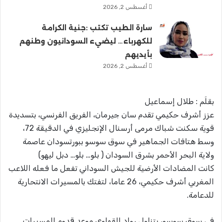
أغسطس 2, 2026
سارة الطيب تكتب :جنية الكرامة
للكهرباء… ليضيء السودانيون وطنهم
بأيديهم
أغسطس 2, 2026
بقلَم : طلال إسماعيل
عزز أشرف حكيمي تقدم سان جيرمان، الفريق الفرنسي، بتسديدة
قوية سكنت شباك مرمى أرسنال الإنجليزي في الدقيقة 72،
وسط هتافات الجماهير في سوق سوسو ببورتسودان عاصمة
ولاية البحر الأحمر بشرق السودان ( بلو… بلو… دبل ليهو)
كانت المضادات الأرضية للجيش السوداني تفعل ما فعله اللاعب
المغربي أشرف حكيمي، 26 عاما، لتفتك بالمسيرات الانتحارية
للدعامة.
في سوق سوسو، يتناول رواد القهاوي موعد قدوم المسيرات