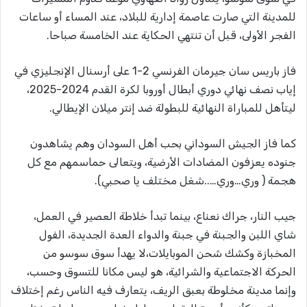
للمدينة التي صارت عاصمة إدارية للبلاد، عند المساء أو ساعات
الفجر الأولى، قبل أن تنتهي الحكاية عند الخامسة صباحا.
فاز باريس سان جيرمان الفرنسي 2-1 على أرسنال الإنجليزي في
إياب نصف نهائي دوري أبطال أوروبا لكرة القدم 2024-2025،
ليتأهل للمباراة النهائية للبطولة ضد إنتر ميلان الإيطالي.
كما فاز الجيش السوداني بحب أهل السودان وهم يشاهدون
جنوده يعزفون المضادات الأرضية، ويتعالى حماسمهم مع كل
هجمة ( وري…وري…..شغل مختلف يا صحبي).
جيب النار، جراك نعناع، بينما تبدأ خلاطة العصير في العمل،
شاي اللبن والجبنة في جبنة والدواء العدة الجديدة، الفول
المخبازة وكشك شحن الموبايلات،لا يهدأ سوق سوسو من
الحركة الاجتماعية والشرائية، هو ليس مكانا للتسوق وحسب،
وإنما مدينة مخلوطة بعبق الريف، يتعارف فيه الناس رغم إختلاف