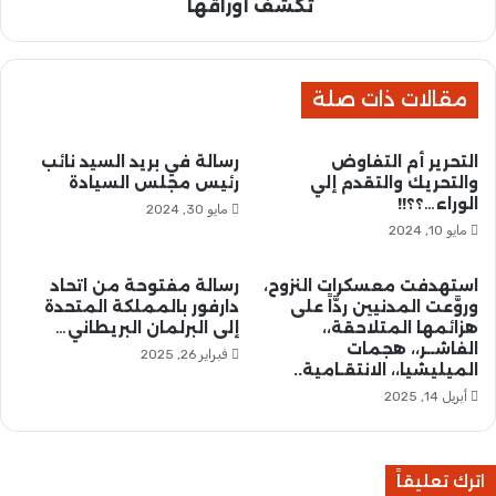
ا
ز
تكشف أوراقها
ل
ق
ب
ة
ي
إ
ا
مقالات ذات صلة
م
ن
ا
ا
ر
التحرير أم التفاوض
رسالة في بريد السيد نائب
ت
ا
والتحريك والتقدم إلي
رئيس مجلس السيادة
ب
ت
الوراء…؟؟!!
مايو 30, 2024
م
ي
مايو 10, 2024
ا
ي
أُ
ن
خ
ف
استهدفت معسكرات النزوح،
رسالة مفتوحة من اتحاد
ف
وروَّعت المدنيين ردَّاً على
دارفور بالمملكة المتحدة
ي
هزائمها المتلاحقة،،
إلى البرلمان البريطاني…
ي
ن
الفاشــر،، هجمات
ط
ي
فبراير 26, 2025
الميليشيا،، الانتقـامية..
و
ا
ي
أبريل 14, 2025
ل
ل
ا
اً
ا
خ
ل
اترك تعليقاً
ط
ا