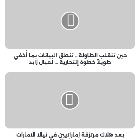
ي
ن
ت
ن
ق
ل
ب
ا
حين تنقلب الطاولة... تنطق البيانات بما أُخفي
ل
ط
طويلاً خطوة إنتحارية ... لعيال زايد
ا
و
ب
ل
ع
ة
د
.
ه
.
ل
.
ا
ت
ك
ن
م
ط
ر
ق
بعد هلاك مرتزقة إماراتيين في نيالا الامارات
ت