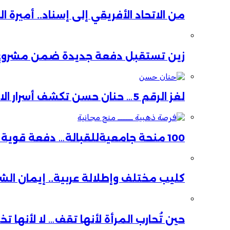
من الاتحاد الأفريقي إلى إسناد.. أميرة 
زين تستقبل دفعة جديدة ضمن مشروع ا
لغز الرقم 5… حنان حسن تكشف أسرار الاستقالة
100 منحة جامعيةللقبالة… دفعة قوية لصحة الأم والطفل
كليب مختلف وإطلالة عربية.. إيمان ال
حين تُحارب المرأة لأنها تقف… لا لأنها ت