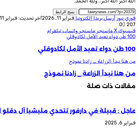
الله أكبر الله أكبر.. ولله الحمد.
نسخ الرابط
فوري نيوز
أرسل بريدا إلكترونيا
فبراير 11, 2026
آخر تحديث: فبراير 11, 2026
0
207
فيسبوك
‫X
ماسنجر
ماسنجر
واتساب
تيلقرام
100 طن دواء تعيد الأمل لكادوقلي
100 طن دواء تعيد الأمل لكادوقلي
من هنا نبدأ الزراعة _ زادنا نموذج
من هنا نبدأ الزراعة _ زادنا نموذج
مقالات ذات صلة
عاجل : قبيلة في دارفور تتحدي مليشيا آل دقلو 
فبراير 6, 2025