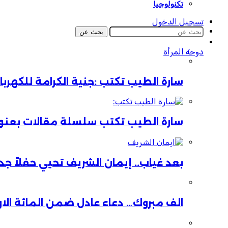
تكنولوجيا
تسجيل الدخول
بحث عن
دوحة المرأة
سارة الطيب تكتب :جنية الكرامة للكهر
سارة الطيب تكتب سلسلة مقالات بعنوان:
بعد غياب.. إيمان الشريف تحيي حفلاً جدي
الف مبروك… دعاء عادل ضمن المائة الا