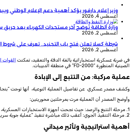
وزير إعلام دارفور يؤكد أهمية دعم الإعلام الوطني وي
أغسطس 4, 2026
وزارة الطاقة توضح آخر مستجدات الكهرباء بعد حريق 
أغسطس 2, 2026
شرطة كسلا تعلن فتح باب التجنيد.. تعرف على شروط ا
أغسطس 2, 2026
في ضربة عسكرية استخباراتية بالغة الدقة والتعقيد، تمكنت
القوات ا
الصينية المتطورة “FD-2000” في منطقة الدبيبات.
عملية مركبة: من التتبع إلى الإبادة
وكشف مصدر عسكري عن تفاصيل العملية النوعية، أنها توجت “بنجاح 
وأوضح المصدر أن العملية مرت بمرحلتين محوريتين:
1. مرحلة التتبع والرصد: حيث نجحت أجهزة الاستخبارات العسكرية، عبر تقنيات ومتابعة مكثفة، في تحديد الموقع الدقيق للمنظومة العدائية.
2. مرحلة التنفيذ الجوي: أعقب ذلك مباشرة تنفيذ “عملية جوية سريعة وخاطفة” أدت إلى “تدمير كامل” للمنظومة وصواريخها.
أهمية استراتيجية وتأثير ميداني