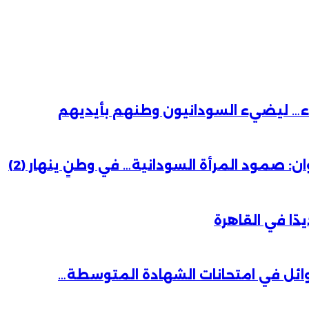
باء… ليضيء السودانيون وطنهم بأيديهم
 صمود المرأة السودانية… في وطنٍ ينهار (2)
دًا في القاهرة
وائل في امتحانات الشهادة المتوسطة…