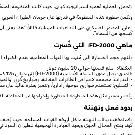
وتحمل العملية أهمية استراتيجية كبرى، حيث كانت المنظومة المدم
وتكمن خطورة هذه المنظومة في قدرتها على حرمان الطيران الحربي 
وعلق المصدر العسكري على التداعيات الميدانية قائلاً: “هذا يعني 
كسحها من السماء”.
ماهي FD-2000: التي خُسرت
ولفهم حجم الخسارة التي مُنيت بها القوات المعادية، يقدم الخبراء 
التكلفة: تبلغ قيمتها حوالي 20 مليون دولار.
·المدى: يصل مدى النسخة الأساسية (FD-2000) إلى حوالي 125 كم، فيما تصل النسخة المطورة (FD-2000B) إلى 250 كم.
· القدرات: مصممة لاعتراض الطائرات المقاتلة، وصواريخ كروز، والصوار
· التسليح: تستخدم صواريخ موجهة رادارياً، وتتميز بقدرة عالية على م
ويُعتبر تدمير مثل هذه المنظومة المتطورة وإخراجها من المعادلة الق
ردود فعل وتهنئة
وقد تدفقت بيانات التهنئة داخل أروقة القوات المسلحة، حيث وُصف ا
كونه يفتح المجال الجوي ويعيد المبادرة الهجومية للطيران السودا