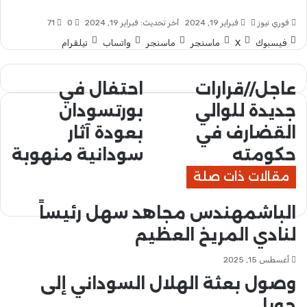
فوري نيوز
أ
فبراير 19, 2024
آخر تحديث: فبراير 19, 2024
0
71
ر
فيسبوك
‫X
ماسنجر
ماسنجر
واتساب
تيلقرام
س
ل
ب
عاجل//قرارات
احتفال في
ع
ا
ر
ا
ح
جديدة للوالي
بورتسودان
ي
ج
ت
د
ل
القضارف في
ف
بعودة آثار
ا
/
ا
حكومته
سودانية منهوبة
إ
/
ل
ل
ق
ف
مقالات ذات صلة
ك
ر
ي
ت
ا
ب
الباشمهندس مجاهد سهل رئيساً
ر
ر
و
و
ا
ر
لنادي المريخ العظيم
ن
ت
ت
ي
ج
س
أغسطس 15, 2025
ا
د
و
وصول بعثة الهلال السوداني إلى
ي
د
د
جوبا
ا