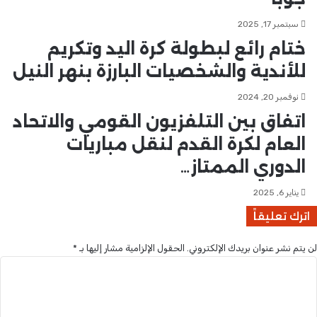
ة
ن
ل
ب
سبتمبر 17, 2025
ل
ع
ختام رائع لبطولة كرة اليد وتكريم
و
و
للأندية والشخصيات البارزة بنهر النيل
ا
د
ل
ة
نوفمبر 20, 2024
ي
آ
ا
ث
اتفاق بين التلفزيون القومي والاتحاد
ل
ا
العام لكرة القدم لنقل مباريات
ق
ر
ض
س
الدوري الممتاز…
ا
و
ر
د
يناير 6, 2025
ف
ا
اترك تعليقاً
ف
ن
ي
ي
ح
ة
لن يتم نشر عنوان بريدك الإلكتروني.
الحقول الإلزامية مشار إليها بـ
*
ك
م
ا
و
ن
ل
م
ه
ت
ت
و
ع