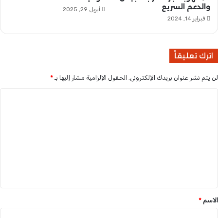
والدعم السريع
ا
و
أبريل 29, 2025
و
ن
فبراير 14, 2024
ا
م
ن
ن
ت
ا
اترك تعليقاً
ق
ل
ت
م
لن يتم نشر عنوان بريدك الإلكتروني.
الحقول الإلزامية مشار إليها بـ
*
ر
ك
ا
ب
ل
ا
ل
ت
غ
ع
ا
ر
ل
ق
ي
ق
*
الاسم
*