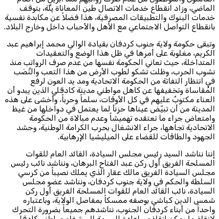
الماضي، وزاد انقطاع خدمات الاتصال طين المعاناة بِلَّة، بتوقف
خدمات البنوك والتطبيقات المصرفية، هذا فضلاً عن مكابدة نفسية
بانقطاع التواصل الاجتماعي مع الأهل والأحباب داخل وخارج البلاد.
وتبقى حكومة ولاية جنوب كردفان بقيادة الوالي محمد إبراهيم عبد
الكريم، مغلوبة على أمرها في ظل هذا الوضع والتعقيدات
المتداخلة، حيث تعاني الحكومة نفسها من عدم صرف الرواتب منذ
نشوب الحرب، وظلت تشكو لطوب الأرض من هذا التعب والنَّصَب
في انتظار التفاتة من الحكومة الاتحادية ومد يد العون لرفع
المُقاساة وتخفيفها عن كاهل مواطني مدينة كادقلي الذين يبدو أن
العناء مكتوبٌ عليهم في كل الأوقات، سلماً وحرباً، وأخشى على هذه
المدينة من أن تبيّض عيناها حزنأ لما يعتمل في دواخلها من غيظ
وامتعاض جراء ما تعتقده تهميشاً وعدم مبالاة من الحكومة
الاتحادية تجاهها، جراء الانشغال بحرب الكرامة الوطنية، وحشد
الجهود والطاقات للقضاء على الميليشيا الإرهابية.
إننا نناشد السيد رئيس مجلس السيادة، القائد العام للقوات
المسلحة الفريق أول ركن عبد الفتاح البرهان، ونناشد نائب رئيس
مجلس السيادة الفريق مالك عقار الذي يملك نصيباً من كرسي
السلطة والحكم في ولاية جنوب كردفان، ونناشد عضو مجلس
السيادة، نائب القائد العام للقوات المسلحة الفريق أول ركن
شمس الدين كباشي بوصفه ممسكاً بمفاصل الولاية، وباعتباره
واحداً من أبناء كردفان الجنوب، نناشدهم جميعاً بضرورة التحرك
لإنقاذ ما يمكن إنقاذه، وإعادة البسمة إلى شفاه مواطني كادقلي،