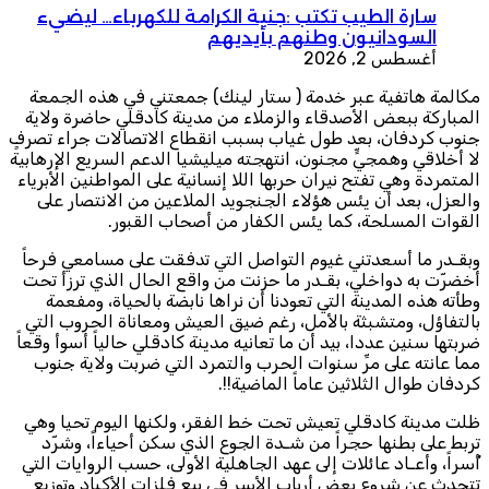
سارة الطيب تكتب :جنية الكرامة للكهرباء… ليضيء
السودانيون وطنهم بأيديهم
أغسطس 2, 2026
مكالمة هاتفية عبر خدمة ( ستار لينك) جمعتني في هذه الجمعة
المباركة ببعض الأصدقاء والزملاء من مدينة كادقلي حاضرة ولاية
جنوب كردفان، بعد طول غياب بسبب انقطاع الاتصالات جراء تصرفٍ
لا أخلاقي وهمجيٍّ مجنون، انتهجته ميليشيا الدعم السريع الإرهابية
المتمردة وهي تفتح نيران حربها اللا إنسانية على المواطنين الأبرياء
والعزل، بعد أن يئس هؤلاء الجنجويد الملاعين من الانتصار على
القوات المسلحة، كما يئس الكفار من أصحاب القبور.
وبقـدر ما أسعدتني غيوم التواصل التي تدفقت على مسامعي فرحاً
أخضرّت به دواخلي، بقـدر ما حزنت من واقع الحال الذي ترزأ تحت
وطأته هذه المدينة التي تعودنا أن نراها نابضة بالحياة، ومفعمة
بالتفاؤل، ومتشبثة بالأمل، رغم ضيق العيش ومعاناة الحروب التي
ضربتها سنين عددا، بيد أن ما تعانيه مدينة كادقلي حالياً أسوأ وقعاً
مما عانته على مرِّ سنوات الحرب والتمرد التي ضربت ولاية جنوب
كردفان طوال الثلاثين عاماً الماضية!!.
ظلت مدينة كادقلي تعيش تحت خط الفقر، ولكنها اليوم تحيا وهي
تربط على بطنها حجراً من شـدة الجوع الذي سكن أحياءاً، وشرّد
أُسراً، وأعـاد عائلات إلى عهد الجاهلية الأولى، حسب الروايات التي
تتحدث عن شروع بعض أرباب الأسر في بيع فلزات الأكباد وتوزيع