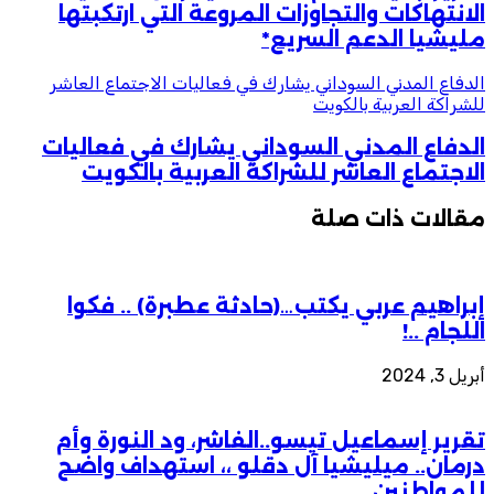
الانتهاكات والتجاوزات المروعة التي ارتكبتها
مليشيا الدعم السريع*
الدفاع المدني السوداني يشارك في فعاليات الاجتماع العاشر
للشراكة العربية بالكويت
الدفاع المدني السوداني يشارك في فعاليات
الاجتماع العاشر للشراكة العربية بالكويت
مقالات ذات صلة
إبراهيم عربي يكتب…(حادثة عطبرة) .. فكوا
اللجام ..!
أبريل 3, 2024
تقرير إسماعيل تيسو..الفاشر، ود النورة وأم
درمان.. ميليشيا آل دقلو ،، استهداف واضح
للمواطنين.