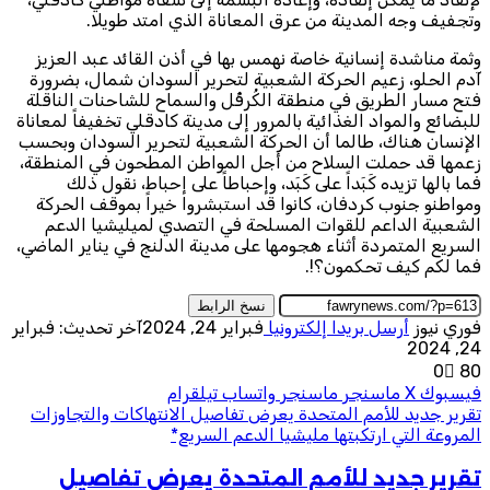
وتجفيف وجه المدينة من عرق المعاناة الذي امتد طويلا.
وثمة مناشدة إنسانية خاصة نهمس بها في أذن القائد عبد العزيز
آدم الحلو، زعيم الحركة الشعبية لتحرير السودان شمال، بضرورة
فتح مسار الطريق في منطقة الكُرقُل والسماح للشاحنات الناقلة
للبضائع والمواد الغذائية بالمرور إلى مدينة كادقلي تخفيفاً لمعاناة
الإنسان هناك، طالما أن الحركة الشعبية لتحرير السودان وبحسب
زعمها قد حملت السلاح من أجل المواطن المطحون في المنطقة،
فما بالها تزيده كَبَداً على كَبَد، وإحباطاً على إحباط، نقول ذلك
ومواطنو جنوب كردفان، كانوا قد استبشروا خيراً بموقف الحركة
الشعبية الداعم للقوات المسلحة في التصدي لميليشيا الدعم
السريع المتمردة أثناء هجومها على مدينة الدلنج في يناير الماضي،
فما لكم كيف تحكمون؟!.
نسخ الرابط
فوري نيوز
أرسل بريدا إلكترونيا
فبراير 24, 2024
آخر تحديث: فبراير
24, 2024
0
80
فيسبوك
‫X
ماسنجر
ماسنجر
واتساب
تيلقرام
تقرير جديد للأمم المتحدة يعرض تفاصيل الانتهاكات والتجاوزات
المروعة التي ارتكبتها مليشيا الدعم السريع*
تقرير جديد للأمم المتحدة يعرض تفاصيل