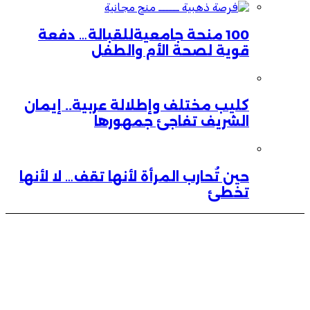
100 منحة جامعيةللقبالة… دفعة
قوية لصحة الأم والطفل
كليب مختلف وإطلالة عربية.. إيمان
الشريف تفاجئ جمهورها
حين تُحارب المرأة لأنها تقف… لا لأنها
تخطئ