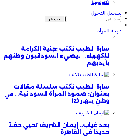
تكنولوجيا
تسجيل الدخول
بحث عن
دوحة المرأة
سارة الطيب تكتب :جنية الكرامة
للكهرباء… ليضيء السودانيون وطنهم
بأيديهم
سارة الطيب تكتب سلسلة مقالات
بعنوان: صمود المرأة السودانية… في
وطنٍ ينهار (2)
بعد غياب.. إيمان الشريف تحيي حفلاً
جديدًا في القاهرة