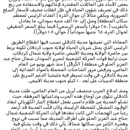
بعض الأبناء على العائلات المقتدرة لإعالتهم والاستفادة من ريع
ذلك في تصريف شؤون الحياة في ظل انفلات مخيف لأسعار السلع
الضرورية، ويكفي مثالاً أن جوال الذرة ( الغذاء الرئيس لمعظم
سكان المنطقة) وصل إلى ١٥٠ ألف جنيه سوداني، ما يعادل
بالتقريب ( ٢٥٠ دولاراً بالسعر الرسمي) فيما يبلغ السعر الحقيقي
لجوال الذرة، ٦٥ جنيهاً سودانياً ( حوالي ١٠٨ دولاراً).
المعاناة التي تعيشها مدينة كادقلي تسبب فيها انقطاع الطريق
الرئيس الذي يمثل شريان الحياة لولاية جنوب كردفان لكونه يربط
بين حاضرة الولاية ومدينة الأبيض حاضرة ولاية شمال كردفان،
حيث ترابط قوات الحركة الشعبية لتحرير السودان شمال جناح عبد
العزيز الحلو في منطقة ( الكُرقٌل ) منذ شهر يونيو من العام
الماضي، وترفض مرور الشاحنات المحملة بالمواد الغذائية إلى
مدينة كادقلي، في وقت تسيطر فيه مليشيا الدعم السريع على
منطقة الدبيبات على بُعد ١٠٠ كيلو جنوب مدينة الأبيض.
ومنذ اندلاع الحرب منتصف أبريل من العام الماضي، ظلت مدينة
كادقلي تتلوَّى من أوجاع هذه الحرب وتداعياتها المرهقة، حيث
تشكو المدينة من ظلام دامس بفعل انقطاع التيار الكهربائي لنفاد
الوقـود المشغِّل للمحطة الرئيسة، وكان قلب المدينة قد ارتعد
رعباً من الهجمات التي كانت تنفذها قوات الحركة الشعبية شمال
جناح عبد العزيز الحلو على أطراف المدينة، مما تسبب في نزوح
وهجرة الكثير من سكانها شمالاً، يأتي ذلك في وقت يشكو فيه
العاملون والموظفون من عدم صرف رواتبهم منذ أبريل من العام