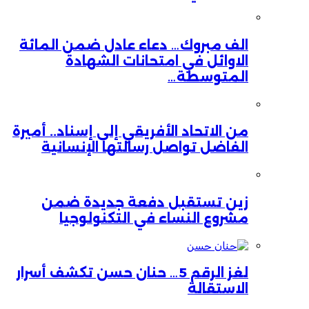
الف مبروك… دعاء عادل ضمن المائة
الاوائل في امتحانات الشهادة
المتوسطة…
من الاتحاد الأفريقي إلى إسناد.. أميرة
الفاضل تواصل رسالتها الإنسانية
زين تستقبل دفعة جديدة ضمن
مشروع النساء في التكنولوجيا
لغز الرقم 5… حنان حسن تكشف أسرار
الاستقالة