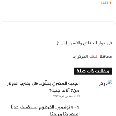
بريدا
1٬223
إلكترونيا
فى حوار الحقائق والاسرار (٢_٢)
محافظ
البنك
المركزى:
مقالات ذات صلة
الجنيه المصري يحلّق.. هل يقترب الدولار
من7 آلاف جنيه؟
أغسطس 6, 2026
5 – 8 نوفمبر.. الخرطوم تستضيف حدثًا
اقتصاديًا مرتقبًا