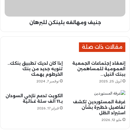
ا
ه
ئ
ا
ر
ت
ا
جنيف ومهاتفه بلينكن للبرهان
ف
ت
ه
ج
ب
س
ل
ر
مقالات ذات صلة
ي
ا
ن
ل
ك
إنعقاد إجتماعات الجمعية
إذا كان لديك تطبيق بنكك..
م
ن
العمومية للمساهمين
تنويه جديد من بنك
س
ل
ببنك النيل…
الخرطوم يهمك
ا
ل
أبريل 25, 2025
نوفمبر 7, 2024
ع
ب
د
ر
ا
ه
الكويت تدعم نازحي السودان
ت
بـ11 ألف سلة غذائية
ا
غرفة المستوردين تكشف
ا
تفاصيل خطيرة بشأن
ن
فبراير 17, 2026
استيراد الظل
ل
ج
مايو 12, 2026
و