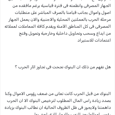
الجهاز المصرفى وانظمته فى فترة قياسية برغم مافقده من
اصول واموال بجانب قيامنا بالصرف المباشر على متطلبات
مرحلة الحرب بالعملتين المحلية والاجنبية والان يعمل الجهاز
المصرفى فى كل المناطق الآمنة ويقدم كافة المعاملات لعملائه
من ايداع وسحب وتحاويل داخلية وخارجية وتمويل وفتح
اعتمادات للاستيراد
هل نفهم من ذلك ان البنوك نجحت فى تجاوز اثار الحرب ؟
البنوك من قبل الحرب كانت تعانى من ضعف رؤوس الاموال وكنا
بصدد زيادة راس المال المطلوب لترخيص البنوك الا ان الحرب
داهمتنا ولايجوز فى ظل الظروف الحالية ان نطالب البنوك بزيادة
رؤوس اموالها بعد النهب والدمار الذي لحق بها.