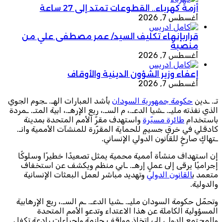
أزمة كهرباء.. القطوعات تمتد إلى 27 ساعة
أغسطس 7, 2026
قراربإنهاء تكليف السيد/ عمر مصطفى علي من
منصبة
أغسطس 7, 2026
إعفاء وزير الشؤون الدينية والأوقاف
أغسطس 7, 2026
تـ. ـدين
حكومة جمهورية السودان
بأشد العبارات الهـ. ـجوم الجوي
الذي نفذته مليـ. ـشيا الدعـ.، م السـ.، ريع الإرهـ.، ابية المتـ. ـمردة
باستخدام
طائرة مسيّرة
واستهدف مقرّ الأمم المتحدة بمدينة
كادقلي في خرقٍ جسيمٍ للحماية المقرّرة للمنشآت الأممية وانـ.
ـتهاكٍ صارخٍ للقانون الدولي الإنساني.
إن استهداف منشأة أممية محمية يمثل تصعيدًا خطيرًا وسلوكًا
إجراميًا يرقى إلى عملٍ إرهـ. ـابي منظم ويكشف عن استخفاف
متعمد ب
القانون الدولي
وتهديد مباشر لعمل البعثات الإنسانية
والدولية.
وتحمّل حكومة السودان مليـ. ـشيا الدعـ. ـم السـ.، ريع الإرهابية
المسؤولية الكاملة عن هذا الاعتداء وتدعو الأمم المتحدة
والمجتمع الدولي إلى اتخاذ مواقف حازمة وإجراءات رادعة تكفل