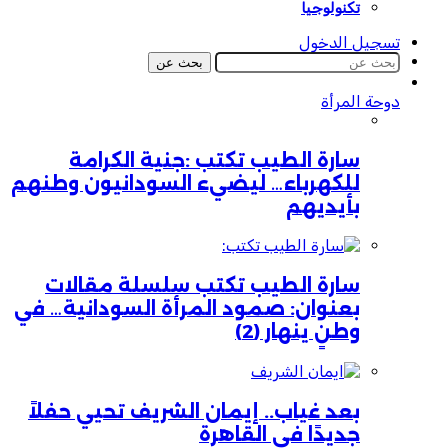
تكنولوجيا
تسجيل الدخول
بحث عن
دوحة المرأة
سارة الطيب تكتب :جنية الكرامة
للكهرباء… ليضيء السودانيون وطنهم
بأيديهم
سارة الطيب تكتب سلسلة مقالات
بعنوان: صمود المرأة السودانية… في
وطنٍ ينهار (2)
بعد غياب.. إيمان الشريف تحيي حفلاً
جديدًا في القاهرة