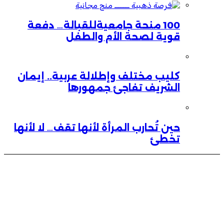
100 منحة جامعيةللقبالة… دفعة
قوية لصحة الأم والطفل
كليب مختلف وإطلالة عربية.. إيمان
الشريف تفاجئ جمهورها
حين تُحارب المرأة لأنها تقف… لا لأنها
تخطئ