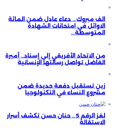
الف مبروك… دعاء عادل ضمن المائة
الاوائل في امتحانات الشهادة
المتوسطة…
من الاتحاد الأفريقي إلى إسناد.. أميرة
الفاضل تواصل رسالتها الإنسانية
زين تستقبل دفعة جديدة ضمن
مشروع النساء في التكنولوجيا
لغز الرقم 5… حنان حسن تكشف أسرار
الاستقالة