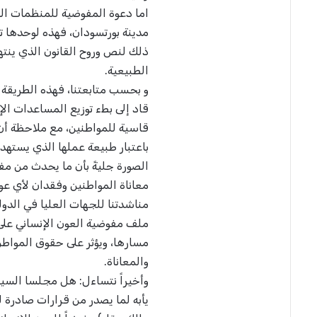
اما دعوة المفوضية للمنظمات الو
مدينة بورتسودان، فهذه لوحدها ت
ذلك لنص وروح القانون الذي ينته
الطبيعية.
و بحسب متابعتنا، فهذه الطريقة ا
قاد إلى بطء توزيع المساعدات ال
قاسية للمواطنين، مع ملاحظة أن
باعتبار طبيعة عملها الذي يستهد
الصورة جليةً بأن ما يحدث من مف
معاناة المواطنين وفقدان لأي عو
مناشدتنا للجهات العليا في الد
ملف مفوضية العون الإنساني على
مسارها، ويؤثر على حقوق المواطن 
والمعاناة.
وأخيراً نتساءل: هل مجلسا السياد
يأبه لما يصدر من قرارات صادرة 