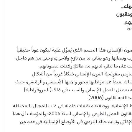
رباء…
دانيون
يهم
ن الإنساني هذا الجسم الذي يُعوَّل عليه ليكون عوناً حقيقياً
وتبعاتها وهو يعاني ما بين نازحٍ ولاجىءٍ، وحتى من هم داخل
 على ما تبقى لديهم من طاقةٍ وقتلت معنوياتهم.
تمارس مفوضية العون الإنساني شكلاً غريباً من أشكال
هناك بعيداً عن مواطنها محور واجبها الأساسي والرئيسي، حيث
ئجه تعطيل العمل الإنساني والسبب في ذلك (البيروقراطية)
ته لقانون (2006)
اط الإنسانية، ووصفته منظمات عاملة في ذات المجال بالمخالفة
الصريحة التي لا تحتمل النقاش لقانون العمل الطوعي والإنساني لسنة 2006، والمؤسف أن هذا
اثي وتزايد حالة التردي في الأوضاع الإنسانية في عدد من