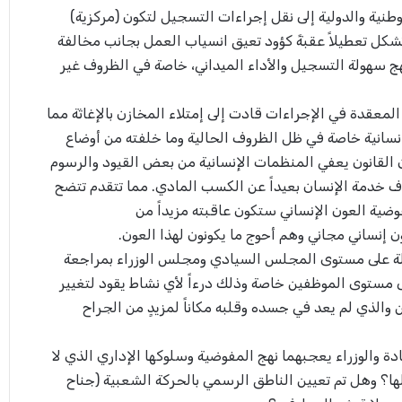
طنية والدولية إلى نقل إجراءات التسجيل لتكون (مركزية)
شكل تعطيلاً عقبةً كؤود تعيق انسياب العمل بجانب مخالفة
ج سهولة التسجيل والأداء الميداني، خاصة في الظروف غير
لمعقدة في الإجراءات قادت إلى إمتلاء المخازن بالإغاثة مما
إنسانية خاصة في ظل الظروف الحالية وما خلفته من أوضاع
 القانون يعفي المنظمات الإنسانية من بعض القيود والرسوم
ف خدمة الإنسان بعيداً عن الكسب المادي. مما تتقدم تتضح
وضية العون الإنساني ستكون عاقبته مزيداً من
ن إنساني مجاني وهم أحوج ما يكونون لهذا العون.
ولة على مستوى المجلس السيادي ومجلس الوزراء بمراجعة
 مستوى الموظفين خاصة وذلك درءاً لأي نشاط يقود لتغيير
والذي لم يعد في جسده وقلبه مكاناً لمزيدٍ من الجراح
ة والوزراء يعجبهما نهج المفوضية وسلوكها الإداري الذي لا
لها؟ وهل تم تعيين الناطق الرسمي بالحركة الشعبية (جناح