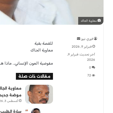
معاوية الجاك
فوري نيوز
أ
للقصة بقية
ر
فبراير 9, 2026
س
معاوية الجاك
آخر تحديث: فبراير 9,
ل
2026
ب
مفوضية العون الإنساني.. ماذا ه
ر
0
ي
72
د
مقالات ذات صلة
ا
إ
معاوية الجا
ل
موضة جديد
ك
أغسطس 3, 2026
ت
ر
سارة الطيب 
و