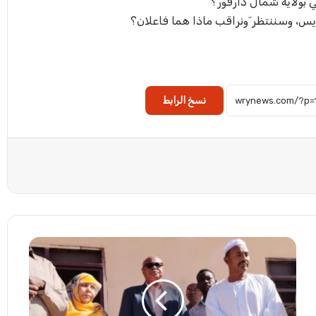
ي بولاية شمال دارفور؟
ريس، وسننتظر َونراقب ماذا هما فاعلان؟
نسخ الرابط
ت
و
ز
ي
ع