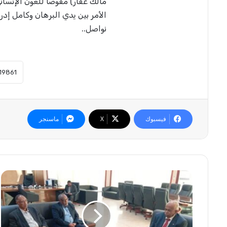
مالك عقار) مفوضاً للعون الإنسان
الأمر بين يدي البرهان وكامل إد
نواصل..
فيسبوك
‫X
ماسنجر
ت
و
ج
ي
ه