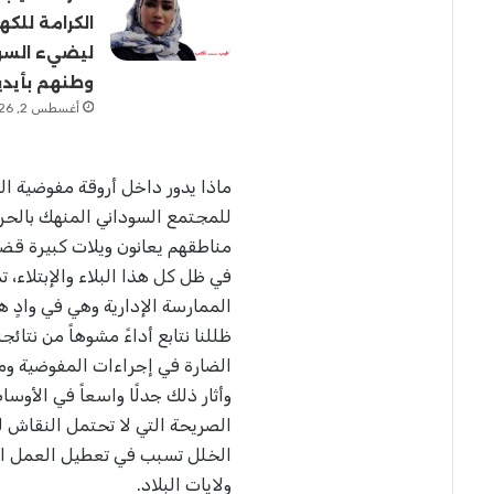
الكرامة للكه
ن
ي
ليضيء السو
ا
وطنهم بأيد
أغسطس 2, 2026
ماذا يدور داخل أروقة مفوضية العو
للمجتمع السوداني المنهك بالحرب 
مناطقهم يعانون ويلات كبيرة قضت
في ظل كل هذا البلاء والإبتلاء، 
الممارسة الإدارية وهي في وادٍ 
ظللنا نتابع أداءً مشوهاً من نتا
الضارة في إجراءات المفوضية ومخالف
وأثار ذلك جدلًا واسعاً في الأوس
الخلل تسبب في تعطيل العمل الإغ
ولايات البلاد.