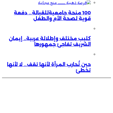
100 منحة جامعيةللقبالة… دفعة
قوية لصحة الأم والطفل
كليب مختلف وإطلالة عربية.. إيمان
الشريف تفاجئ جمهورها
حين تُحارب المرأة لأنها تقف… لا لأنها
تخطئ