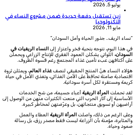
يوليو 5, 2026
زين تستقبل دفعة جديدة ضمن مشروع النساء في
التكنولوجيا
مايو 11, 2026
“نساء الريف.. جذور الحياة وأمل السودان”
في هذا اليوم، نتوجه بتحية فخر واعتزاز إلى
النساء الريفيات في
السودان،
اللواتي يشكلن العمود الفقري للإنتاج الزراعي ويحملن
على أكتافهن عبء تأمين غذاء المجتمع رغم قسوة الظروف.
هؤلاء النساء هنّ المنتج الحقيقي لنصف
غذاء العالم
، ويمثلن ثروة
اقتصادية صامتة تحافظ على الأمن الغذائي، وتغذي الأمل في حياة
كريمة ومستقرة لكل أسرة سودانية.
لقد تحملت
المرأة الريفية
أعباء جسيمة، من شح الخدمات
الأساسية إلى آثار الحرب التي منعت الكثيرات منهن من الوصول إلى
أراضيهن أو تسويق منتجاتهن، بل وعرّضتهن لمخاطر كبيرة.
وعلى الرغم من ذلك، واصلت
المرأة الريفية
العطاء والعمل
والمثابرة، مؤمنة بأن الزراعة ليست فقط مصدر رزق، بل رسالة
صمود وحياة.