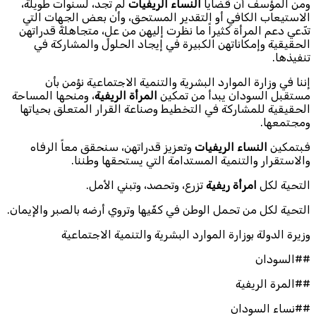
ومن المؤسف أن قضايا
النساء الريفيات
لم تجد، لسنوات طويلة،
الاستيعاب الكافي أو التقدير المستحق، وأن بعض الجهات التي
تدّعي دعم المرأة كثيراً ما نظرت إليهن من علٍ، متجاهلةً قدراتهن
الحقيقية وإمكاناتهن الكبيرة في إيجاد الحلول والمشاركة في
تنفيذها.
إننا في وزارة الموارد البشرية والتنمية الاجتماعية نؤمن بأن
مستقبل السودان يبدأ من تمكين
المرأة الريفية
، ومنحها المساحة
الحقيقية للمشاركة في التخطيط وصناعة القرار المتعلق بحياتها
ومجتمعها.
فبتمكين
النساء الريفيات
وتعزيز قدراتهن، سنحقق معاً الرفاه
والاستقرار والتنمية المستدامة التي يستحقها وطننا.
التحية لكل
امرأة ريفية
تزرع، وتحصد، وتبني الأمل.
التحية لكل من تحمل الوطن في كفّيها وتروي أرضه بالصبر والإيمان.
وزيرة الدولة بوزارة الموارد البشرية والتنمية الاجتماعية
##السودان
##المرة الريفية
##نساء السودان