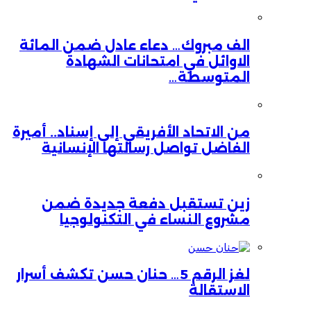
الف مبروك… دعاء عادل ضمن المائة
الاوائل في امتحانات الشهادة
المتوسطة…
من الاتحاد الأفريقي إلى إسناد.. أميرة
الفاضل تواصل رسالتها الإنسانية
زين تستقبل دفعة جديدة ضمن
مشروع النساء في التكنولوجيا
لغز الرقم 5… حنان حسن تكشف أسرار
الاستقالة