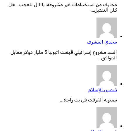
مخاوف من استخدامات غير مشروعة: ياااال للعجب.. هل
كلن التقتيل...
مجدي المشرف
السد مشروع إسرائيلي قبضت اثيوبيا 5 مليار دولار مقابل
الموافق...
شمس الإسلام
معبوبه الغرقت فى بت راجلا...