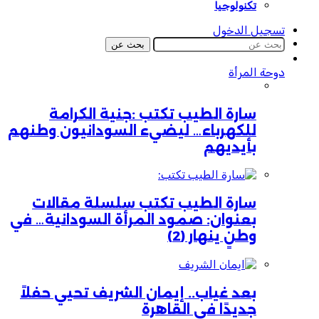
تكنولوجيا
تسجيل الدخول
بحث عن
دوحة المرأة
سارة الطيب تكتب :جنية الكرامة
للكهرباء… ليضيء السودانيون وطنهم
بأيديهم
سارة الطيب تكتب سلسلة مقالات
بعنوان: صمود المرأة السودانية… في
وطنٍ ينهار (2)
بعد غياب.. إيمان الشريف تحيي حفلاً
جديدًا في القاهرة