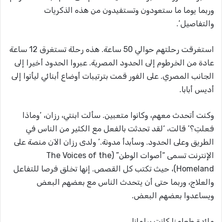
وربما يوما ما ستعودون وتستفيدون من هذه الذكريات
والتفاصيل’.
استغرقت رحلتهم حوالي 50 ساعة. هذه رحلة تستغرق 12 ساعة
عادة من الخرطوم إلى الحدود المصرية. عبروا الحدود أخيرا إلى
الجانب المصري. على الفور قمت بترتيبات أوضاع أبنائي ليأتوا إلى
أديس أبابا.
وكنت أتحدث معهم، وكانوا متعبين. سألت ابنتي، رزان، ‘وماذا
فعلتِ؟’ قالت، ‘لقد تحدثت بالفعل مع الكثير من الناس في
الطريق وعلى الحدود. وسأبدأ مدونة.’ ولدى رزان الآن منصة على
الإنترنت تسمى “أصوات الوطن” (The Voices of the
Homeland)، حيث تكتب كل القصص. إنها تخلق فرصا للتفاعل
والعلاج، وربما حتى أن يتحدث الناس مع بعضهم البعض
ويساعدوا بعضهم البعض.
مائدة طعامنا كانت برلمانا