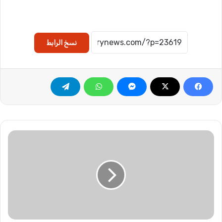
نسخ الرابط
ف
ت
ح
ا
ل
ر
ح
م
ن