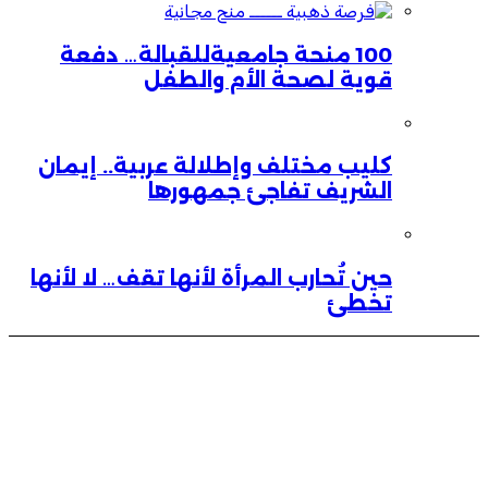
100 منحة جامعيةللقبالة… دفعة
قوية لصحة الأم والطفل
كليب مختلف وإطلالة عربية.. إيمان
الشريف تفاجئ جمهورها
حين تُحارب المرأة لأنها تقف… لا لأنها
تخطئ