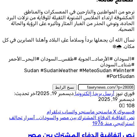
نرجو من المواطنين والنازحين في المعسكرات والمناطق
المكشوفة ارتداء الملابس الشتوية الثقيلة للوقاية من نزلات البرد
الحادة، وتوخي الحذر من الغبار المثار وتأثيره على الرؤية والحالة
الصحية.
نسأل الله أن يجعلها برداً وسلاماً على البلاد وأهلنا الصابرين في كل
مكان. 🌧️❄️
#السودان #الأرصاد_الجوية #طقس_السودان #البحر_الأحمر
#شتاء_السودان
#Sudan #SudanWeather #MeteoSudan #Winter
#PortSudan
نسخ الرابط
فوري نيوز
أرسل بريدا إلكترونيا
ديسمبر 19, 2025
آخر تحديث:
ديسمبر 19, 2025
0
108
فيسبوك
‫X
ماسنجر
ماسنجر
واتساب
تيلقرام
نص اتفاقية الدفاع المشترك بين مصر والسودان… أسرار تحالف
استراتيجي منذ 1976
نص اتفاقية الدفاع المشترك بين مصر