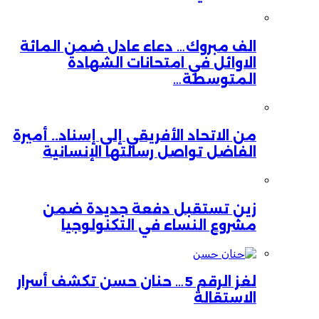
الف مبروك… دعاء عادل ضمن المائة
الاوائل في امتحانات الشهادة
المتوسطة…
من الاتحاد الأفريقي إلى إسناد.. أميرة
الفاضل تواصل رسالتها الإنسانية
زين تستقبل دفعة جديدة ضمن
مشروع النساء في التكنولوجيا
لغز الرقم 5… حنان حسن تكشف أسرار
الاستقالة