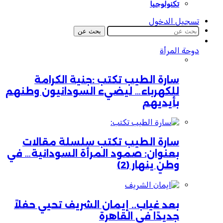
تكنولوجيا
تسجيل الدخول
بحث عن
دوحة المرأة
سارة الطيب تكتب :جنية الكرامة
للكهرباء… ليضيء السودانيون وطنهم
بأيديهم
سارة الطيب تكتب سلسلة مقالات
بعنوان: صمود المرأة السودانية… في
وطنٍ ينهار (2)
بعد غياب.. إيمان الشريف تحيي حفلاً
جديدًا في القاهرة