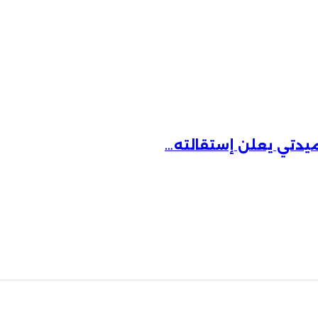
ـ حميدتي يعلن إستقالته…