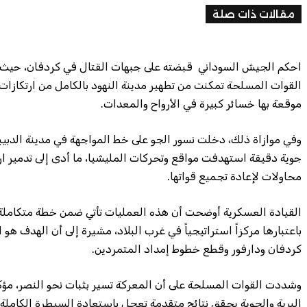
مقالات ذات صلة
احكم الجيش السوداني قبضته على جبهات القتال في كردفان، حيث
القوات المسلحة تمكنت من تطهير مدينة النهود بالكامل من ارتكازات 
موقعة بها خسائر كبيرة في الأرواح والمعدات.
وفي موازاة ذلك، دخلت نسور الجو على خط المواجهة في مدينة الدبي
جوية دقيقة استهدفت مواقع وتحركات المليشيا، ما أدى إلى تدمير ارت
محاولات لإعادة تجميع قواتها.
القيادة العسكرية أوضحت أن هذه العمليات تأتي ضمن خطة متكاملة 
باعتبارها مركزاً استراتيجياً في غرب البلاد، مشيرة إلى أن الهدف هو
كردفان ودارفور وقطع خطوط إمداد المتمردين.
وشددت القوات المسلحة على أن المعركة تسير بثبات نحو النصر، مؤك
البرية والجوية يحقق نتائج متقدمة تعجل باستعادة السيطرة الكاملة 