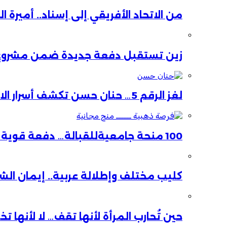
من الاتحاد الأفريقي إلى إسناد.. أميرة 
زين تستقبل دفعة جديدة ضمن مشروع ا
لغز الرقم 5… حنان حسن تكشف أسرار الاستقالة
100 منحة جامعيةللقبالة… دفعة قوية لصحة الأم والطفل
كليب مختلف وإطلالة عربية.. إيمان ال
حين تُحارب المرأة لأنها تقف… لا لأنها ت