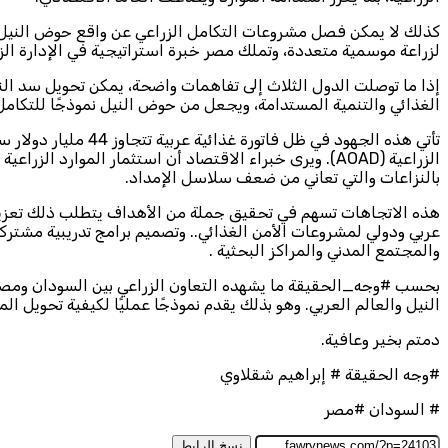
كذلك لا يمكن فصل مشروعات التكامل الزراعي عن واقع حوض النيل بعد
لزراعة موسمية متعددة، وتملك مصر خبرة استراتيجية في الإدارة الزر
إذا ما توصلت الدول الثلاث إلى تفاهمات واضحة، يمكن تحويل سد النهض
الغذائي والتنمية المستدامة، ويجعل من حوض النيل نموذجًا للتكامل 
الزراعية (AOAD). ويرى خبراء الاقتصاد أن استثمار الموارد
بالنزاعات والتي تعاني من ضعف سلاسل الإمداد.
هذه الاتجاهات تسهم في تحقيق جملة من الأهداف يتطلب ذلك تعزيز ال
عربي ودولي لمشروعات الأمن الغذائي.. وتصميم برامج تدريبية مشتركة
والمجتمع المدني والمراكز البحثية .
بحسب #وجه_الحقيقة ما يشهده التعاون الزراعي بين السودان ومصر ال
النيل والعالم العربي. وهو بذلك يقدم نموذجًا عمليًا لكيفية تحويل ال
دمتم بخير وعافية.
#وجه الحقيقة # إبراهيم شقلاوي
# السودان #مصر
نسخ الرابط