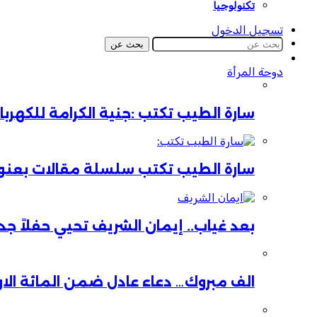
تكنولوجيا
تسجيل الدخول
بحث عن
دوحة المرأة
سارة الطيب تكتب :جنية الكرامة للكهر
سارة الطيب تكتب سلسلة مقالات بعنوان:
بعد غياب.. إيمان الشريف تحيي حفلاً جدي
الف مبروك… دعاء عادل ضمن المائة الا