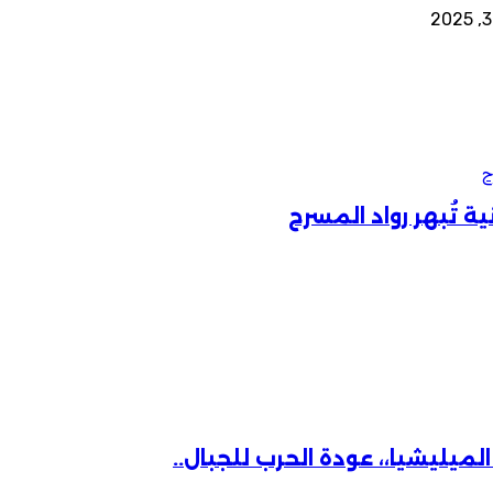
ح
ة تُبهر رواد المسرح
ميليشيا،، عودة الحرب للجبال..