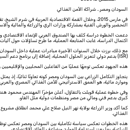
السودان ومصر.. شراكة الأمن الغذائي
في مارس 2015، وخلال القمة الاقتصادية العربية في شرم ا
التحضير والورش الفنية بمشاركة وزارات الري والزراعة والمالية والاس
دعمت الخطوة دراسة كلف بها الصندوق العربي للإنماء الاقتصادي وا
اكتمال الدراسة، غابت المتابعة العملية، ما طرح تساؤلات حول آليات 
(ISR) بدعم دولي لتعزيز الحلول المحلية، إضافة إلى برنامج دعم السياسات الاستراتيجية بقيادة (IFPRI) الذي وفّر بيانات دقيقة لصانعي القرار.
هذه الجهود تعكس توجهًا عمليًا من الفاعلين المحليين والإقليميين 
يتجاوز التكامل الزراعي بين السودان ومصر كونه تعاونًا ثنائيًا، إذ 
وموارد مائية، هو العمق الاستراتيجي للأمن الغذائي المصري والعربي
وفي خطوة عملية قوبلت بالتفاؤل، أعلن مؤخرًا المهندس محمود هن
كبرى بدعم فني ومالي من مصر ومنظمات دولية مثل الفاو.
الغذائي.
هذه الخطوات تعكس سياسة تكاملية بين السودان ومصر تعكس توظف الم
الزراعية، بما يعزز استدامة الموارد ويضاعف العائد الاقتصادي.