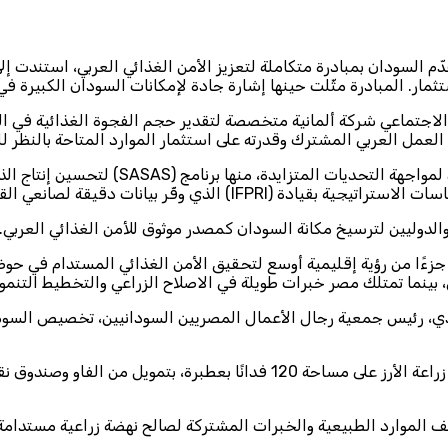
لشيخ، تقدّم السودان بمبادرة متكاملة لتعزيز الأمن الغذائي العربي، استند
تثمار. المبادرة مثّلت حينها إشارة جادة لإمكانات السودان الكبيرة ف
لاجتماعي شركة ألمانية متخصصة لتقدير حجم الفجوة الغذائية في ال
العمل العربي المشترك وقدرته على استثمار الموارد المتاحة بالنظر لل
مع ذلك، برزت خلال السنوات الأخيرة مبادرات 
والدوليين لترسيخ مكانة السودان كمصدر موثوق للأمن الغذائي العربي.
يمثل جزءًا من رؤية إقليمية أوسع لتحقيق الأمن الغذائي المستدام في ح
، بينما تمتلك مصر خبرات طويلة في الاصلاح الزراعي والتخطيط التنمو
دي، رئيس جمعية رجال الأعمال المصريين السودانيين، تخصيص السود
كما أكد وزير الزراعة بولاية نهر النيل صلاح علي محمد انطلاق مشروع زراعة الأرز عل
وارد الطبيعية والخبرات المشتركة لصالح نهضة زراعية مستدامة، ترك