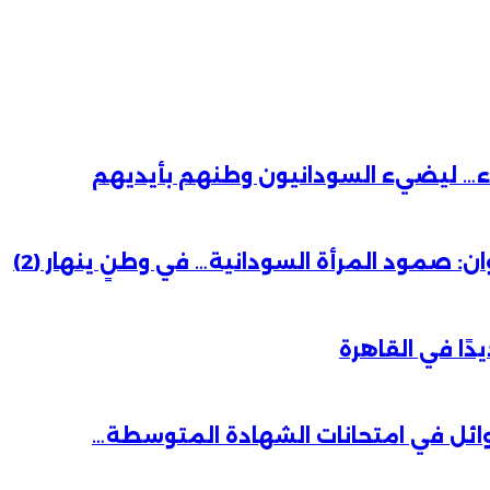
باء… ليضيء السودانيون وطنهم بأيديهم
 صمود المرأة السودانية… في وطنٍ ينهار (2)
دًا في القاهرة
وائل في امتحانات الشهادة المتوسطة…