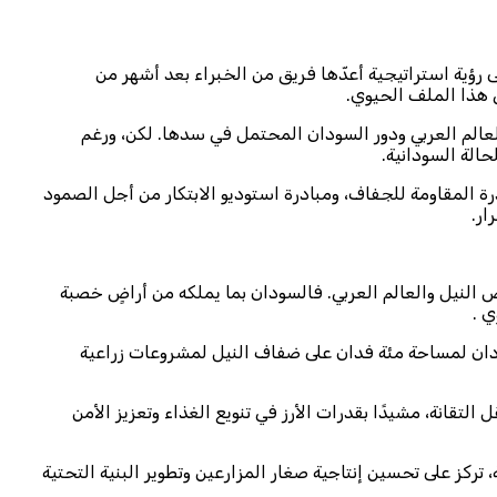
ت إلى رؤية استراتيجية أعدّها فريق من الخبراء بعد أشهر من
ي هذا الملف الحيوي.
عالم العربي ودور السودان المحتمل في سدها. لكن، ورغم
حالة السودانية.
عملية داخل السودان لمواجهة التحديات المتزايدة، منها برنامج (SASAS) لتحسين إنتاج الذرة المقاومة للجفاف، ومبادرة استوديو الابتكار من أجل الصمود
وض النيل والعالم العربي. فالسودان بما يملكه من أراضٍ خصبة
ي .
ان لمساحة مئة فدان على ضفاف النيل لمشروعات زراعية
ى مساحة 120 فدانًا بعطبرة، بتمويل من الفاو وصندوق نقل التقانة، مشيدًا بقدرات الأرز في تنويع الغذاء وتعزيز الأمن
ز على تحسين إنتاجية صغار المزارعين وتطوير البنية التحتية