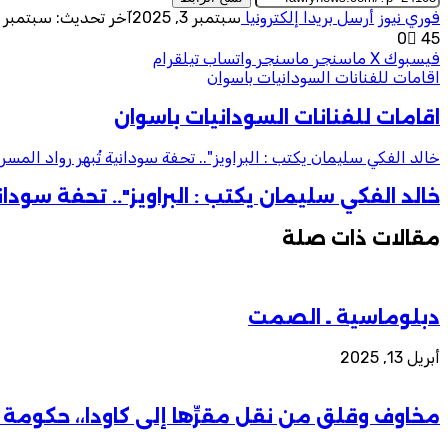
فوري نيوز
أرسل بريدا إلكترونيا
سبتمبر 3, 2025
آخر تحديث: سبتمبر 3, 2025
0
45
فيسبوك
‫X
ماسنجر
ماسنجر
واتساب
تيلقرام
اقامات للفنانات السودانيات باسوان
اقامات للفنانات السودانيات باسوان
خالد الفكي سليمان يكتب : البراويز".. تحفة سودانية تُبهر رواد المسر
خالد الفكي سليمان يكتب : البراويز".. تحفة سوداني
مقالات ذات صلة
دبلوماسية ـ الصمت
أبريل 13, 2025
مخاوف وقلق من نقل مقرِّها إلى كاودا،، حكومة ال