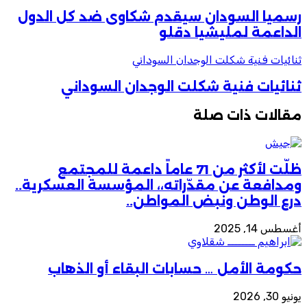
رسميا السودان سيقدم شكاوى ضد كل الدول
الداعمة لمليشيا دقلو
ثنائيات فنية شكلت الوجدان السوداني
ثنائيات فنية شكلت الوجدان السوداني
مقالات ذات صلة
ظلّت لأكثر من 71 عاماً داعمة للمجتمع
ومدافعة عن مقدّراته،، المؤسسة العسكرية..
درع الوطن ونبض المواطن..
أغسطس 14, 2025
حكومة الأمل … حسابات البقاء أو الذهاب
يونيو 30, 2026