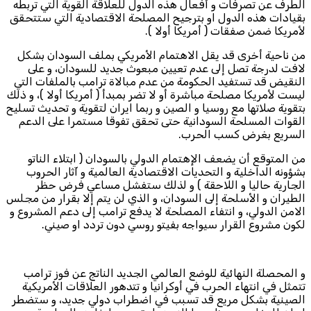
الطرف عن تصرفات و أفعال هذه الدول للعلاقة القوية التي تربطه
بقيادات هذه الدول او بترجيح المصلحة الاقتصادية التي ستتحقق
لأمريكا ضمن صفقات ( أمريكا أولا ).
من ناحية أخرى قد يقل الاهتمام الأمريكي بملف السودان بشكل
لافت لدرجة تصل إلى عدم تعيين مبعوث جديد للسودان، و على
النقيض قد تستفيد الحكومة من عدم مبالاة ترامب بالملفات التي
ليست لأمريكا مصلحة مباشرة أو لا تضر بمبدأ ( أمريكا أولا )، و ذلك
بتقوية صلاتها مع روسيا و الصين و ربما ايران لتقوية و تحديث تسليح
القوات المسلحة السودانية حتى تحقق تفوقا مستمرا على الدعم
السريع بغرض كسب الحرب.
من المتوقع أن يضعف الإهتمام الدولي بالسودان ( ابتلاء الناتو
بشؤونه الداخلية و التحديات الاقتصادية العالمية و آثار الحروب
الجارية حاليا و اللاحقة ) و لذلك ستفشل مساعي فرض حظر
الطيران و الأسلحة إلى السودان، و الذي لن يتم إلا بقرار من مجلس
الامن الدولي، و انتفاء المصلحة لا يدفع ترامب إلى دعم المشروع و
لكون مشروع القرار سيواجه بفيتو روسي دون تردد او صيني.
و المحصلة النهائية للوضع العالمي الجديد الناتج عن فوز ترامب
تتمثل في انتهاء الحرب في أوكرانيا و تتدهور العلاقات الأمريكية
الصينية بشكل مريع قد تسبب في اضطراب دولي جديد، و ستضطر