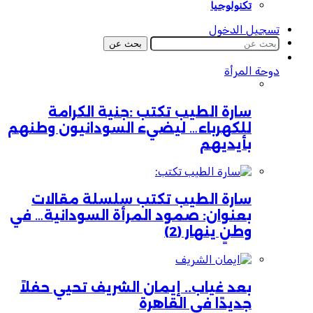
تكنولوجيا
تسجيل الدخول
بحث عن
دوحة المرأة
سارة الطيب تكتب :جنية الكرامة
للكهرباء… ليضيء السودانيون وطنهم
بأيديهم
سارة الطيب تكتب سلسلة مقالات
بعنوان: صمود المرأة السودانية… في
وطنٍ ينهار (2)
بعد غياب.. إيمان الشريف تحيي حفلاً
جديدًا في القاهرة