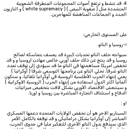
4. قد تنشط و ترتفع أصوات المجموعات المتطرفة الشعوبية
المتشددة مثل ( صفوية البيض ) ( white supremacy ) و النازيون
الجدد و الجماعات المناهضة للمهاجرين.
على المستوى الخارجي:
١-روسيا و الناتو.
سيواجه حلف الناتو تحديات كبيرة قد يعسف بتماسكه لصالح
روسيا و قد ينتج عن ذلك حلف أوربي خالص مهادن لروسيا و و قد
تخفض امريكا مساهمتها في الناتو ما قد سيؤدي إلى توقف تمدد
الناتو شرقا. تخلي الناتو عن برنامجها التوسعي شرقا ( أوكرانيا )
يعني إنتهاء الحرب الأطلسية الروسية في أوكرانيا تلقائيا، و ستكون
ألمانيا اكثر الدول استفادة من إنتهاء الحرب ( الروسية الاوكرانية )
و سينتعش الاقتصاد الأوربي بشكل لافت بتخفيض ميزانيات
الدفاع و استئناف التجارة المباشرة بين روسيا و اوربا.
او :
السيناريو الاخر هو أن تخفض الولايات المتحدة دعمها العسكري
المباشر إلى أوكرانيا بشكل دراماتيكي و قد توقفه بالكامل الأمر
الذي سيدفع بدول الناتو الأخرى للتفكير مليا في جدوى الحرب،