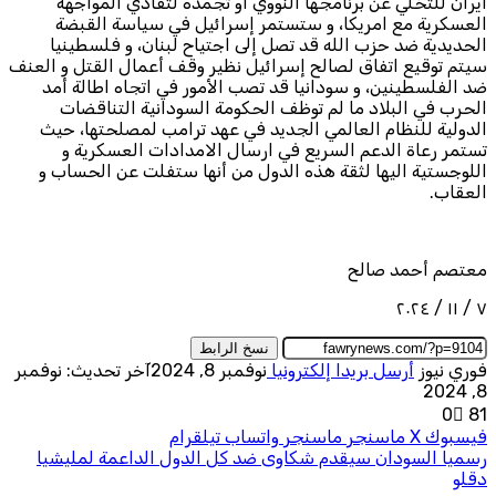
ايران للتخلي عن برنامجها النووي او تجمده لتفادي المواجهة
العسكرية مع امريكا، و ستستمر إسرائيل في سياسة القبضة
الحديدية ضد حزب الله قد تصل إلى اجتياح لبنان، و فلسطينيا
سيتم توقيع اتفاق لصالح إسرائيل نظير وقف أعمال القتل و العنف
ضد الفلسطينين، و سودانيا قد تصب الأمور في اتجاه اطالة أمد
الحرب في البلاد ما لم توظف الحكومة السودانية التناقضات
الدولية للنظام العالمي الجديد في عهد ترامب لمصلحتها، حيث
تستمر رعاة الدعم السريع في ارسال الامدادات العسكرية و
اللوجستية اليها لثقة هذه الدول من أنها ستفلت عن الحساب و
العقاب.
معتصم أحمد صالح
٧ / ١١ / ٢٠٢٤
نسخ الرابط
فوري نيوز
أرسل بريدا إلكترونيا
نوفمبر 8, 2024
آخر تحديث: نوفمبر
8, 2024
0
81
فيسبوك
‫X
ماسنجر
ماسنجر
واتساب
تيلقرام
رسميا السودان سيقدم شكاوى ضد كل الدول الداعمة لمليشيا
دقلو