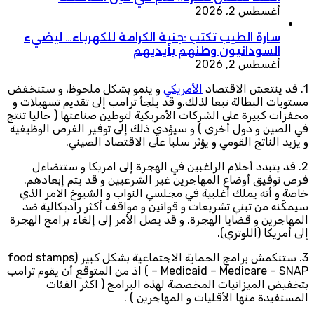
أغسطس 2, 2026
سارة الطيب تكتب :جنية الكرامة للكهرباء… ليضيء
السودانيون وطنهم بأيديهم
أغسطس 2, 2026
1. قد ينتعش الاقتصاد
الأمريكي
و ينمو بشكل ملحوظ، و ستنخفض
مستويات البطالة تبعا لذلك.و قد يلجأ ترامب إلى تقديم تسهيلات و
محفزات كبيرة على الشركات الأمريكية لتوطين صناعتها ( حاليا تنتج
في الصين و دول أخرى ) و سيؤدي ذلك إلى توفير الفرص الوظيفية
و يزيد الناتج القومي و يؤثر سلبا على الاقتصاد الصيني.
2. قد يتبدد أحلام الراغبين في الهجرة إلى امريكا و ستتضاءل
فرص توفيق أوضاع المهاجرين غير الشرعيين و قد يتم إبعادهم.
خاصة و أنه يملك أغلبية في مجلسي النواب و الشيوخ الامر الذي
سيمكّنه من تبني تشريعات و قوانين و مواقف أكثر راديكالية ضد
المهاجرين و قضايا الهجرة. و قد يصل الأمر إلى إلغاء برامج الهجرة
إلى أمريكا (اللوتري).
3. ستنكمش برامج الحماية الاجتماعية بشكل كبير (food stamps
– Medicaid – Medicare – SNAP ) اذ من المتوقع أن يقوم ترامب
بتخفيض الميزانيات المخصصة لهذه البرامج ( اكثر الفئات
المستفيدة منها الأقليات و المهاجرين ) .