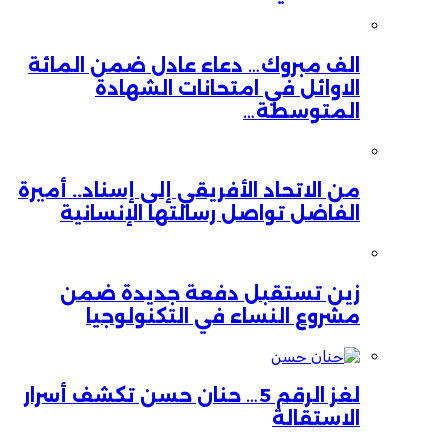
الف مبروك… دعاء عادل ضمن المائة
الاوائل في امتحانات الشهادة
المتوسطة…
من الاتحاد الأفريقي إلى إسناد.. أميرة
الفاضل تواصل رسالتها الإنسانية
زين تستقبل دفعة جديدة ضمن
مشروع النساء في التكنولوجيا
لغز الرقم 5… حنان حسن تكشف أسرار
الاستقالة