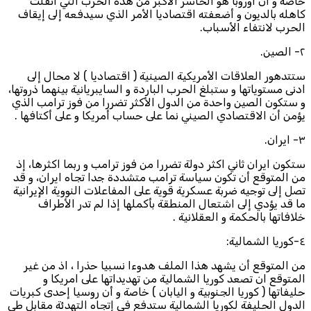
خاصة و أن أوروبا هو الخاسر الأكبر من هذه الحرب التي اثقلت
كاهله بالديون و أضعفته اقتصاديا الأمر الذي سيدفعه إلى إيقاف
الحرب لانتفاء الأسباب.
٢- الصين.
ستتدهور العلاقات الأمريكية الصينية ( اقتصاديا ) لا محال إلى
ادنى مستوياتها و ستبلغ الحرب الباردة و السايبريانية بينهما ذروتها،
و ستكون الصين واحدة من الدول الأكثر تضررا من فوز ترامب الذي
يؤمن أن الاقتصادي الصيني نما على حساب أمريكا و على أكتافها .
٣- ايران.
ستكون ايران ثاني اكثر دولة تضررا من فوز ترامب و ربما اكثرها، إذ
من المتوقع أن تكون سياسة ترامب متشددة جدا تجاه ايران، و قد
تصل إلى توجيه ضربة عسكرية قوية على المفاعلات النووية الإيرانية
ما قد يؤدي إلى اشتعال المنطقة بأكملها إذا لم تدر الأطراف
خلافاتها بالحكمة و العقلانية .
٤-كوريا الشمالية:
من المتوقع أن يشهد هذا الملف هدوءا نسبيا حذرا ، اذ من غير
المتوقع ان تصعد كوريا الشمالية من تهديداتها على امريكا و
حليفاتها ( كوريا الجنوبية و اليابان ) خاصة و أن روسيا إحدى كبريات
الدول الحليفة لكوريا الشمالية ستدفع في إتجاه التهدئة مقابل طي