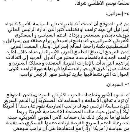
صفحة توسع الأطلسي شرقا.
٥- إسرائيل:
من غير المتوقع أن تحدث أية تغييرات في السياسة الأمريكية تجاه
إسرائيل في عهد ترامب او تختلف كثيرا عن ادارة الرئيس الحالي
جوزيف بايدن و سيستمر و يزداد الدعم السياسي و العسكري
الأمريكي لاسرائيل، و قد يفلح ترامب في إبرام صفقة بين إسرائيل و
الفلسطينين بكفة راجحة لصالح إسرائيل. و على الصعيد العربي
فمن المرجح ان يبلغ التطبيع العربي الإسرائيلي مداه خلال ادارة
ترامب الجديدة بانضمام عدد معتبر من الدول العربية إلى اتفاقات
إبراهيم التي بدأت بالإمارات العربية المتحدة و مملكة البحرين و
دخلت دول أخرى في حوارات بشأنها في نهاية دورة ترامب الاولى
الحوارات التي نشط فيها جاريد كوشنر صهر الرئيس ترامب.
٦- السودان.
قد تسوء الأمور و تداعيات الحرب اكثر في السودان، فمن المتوقع
أن تزداد تدفق الأسلحة و المساعدات العسكرية إلى الدعم السريع
لكون سياسة الرئيس دونالد ترامب الخارجية تقوم على مبدأ ( أمريكا
أولا ) و تميل حيث مالت المصلحة الاقتصادية لأمريكا و ربما
حلفائها ما لم يكن ذلك على حساب الأمن القومي الأمريكي، حيث
تجد رعاة الدعم السريع الفرصة لزيادة دعمها العسكري مستفيدة
من سياسة ( أمريكا اولا ) مع اعتمادها على أن ترامب سيغض