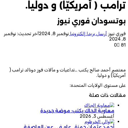
ترامب ( أمريكيّاً) و دوليا.
بوتسودان فوري نيوز
فوري نيوز
أرسل بريدا إلكترونيا
نوفمبر 8, 2024
آخر تحديث: نوفمبر
8, 2024
0
81
معتصم أحمد صالح يكتب …تداعيات و مآلات فوز دونالد ترامب (
أمريكيّاً) و دوليا.
على مستوى الولايات المتحدة:
مقالات ذات صلة
معاوية الجاك يكتب: موضة جديدة
أغسطس 3, 2026
أحمد عثمان حمزة.. عام في عين العاصفة