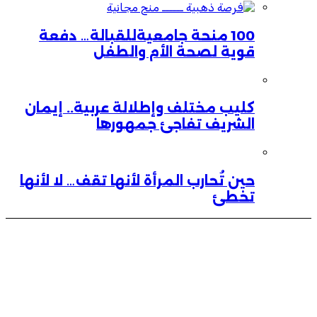
100 منحة جامعيةللقبالة… دفعة
قوية لصحة الأم والطفل
كليب مختلف وإطلالة عربية.. إيمان
الشريف تفاجئ جمهورها
حين تُحارب المرأة لأنها تقف… لا لأنها
تخطئ