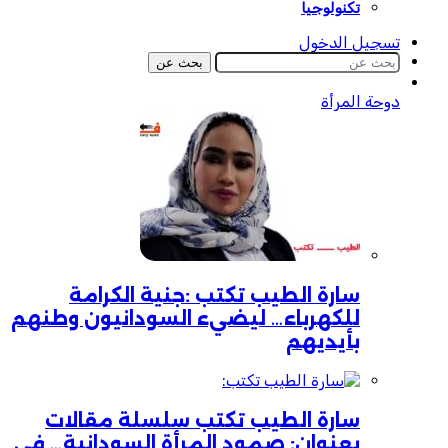
تكنولوجيا
تسجيل الدخول
بحث عن
دوحة المرأة
سارة الطيب تكتب :جنية الكرامة
للكهرباء… ليضيء السودانيون وطنهم
بأيديهم
سارة الطيب تكتب سلسلة مقالات
بعنوان: صمود المرأة السودانية… في