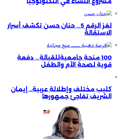
مشروع النساء في التكنولوجيا
لغز الرقم 5… حنان حسن تكشف أسرار
الاستقالة
100 منحة جامعيةللقبالة… دفعة
قوية لصحة الأم والطفل
كليب مختلف وإطلالة عربية.. إيمان
الشريف تفاجئ جمهورها