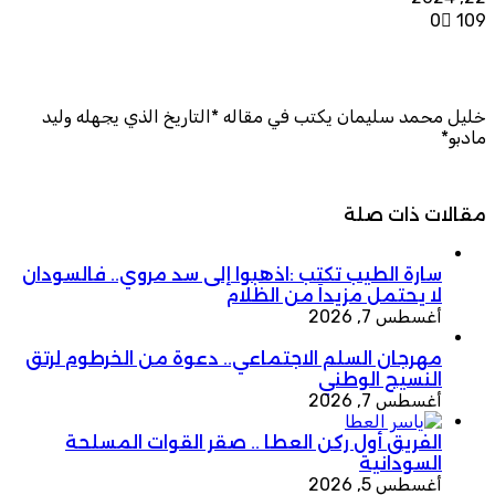
0
109
خليل محمد سليمان يكتب في مقاله *التاريخ الذي يجهله وليد
مادبو*
مقالات ذات صلة
سارة الطيب تكتب :اذهبوا إلى سد مروي.. فالسودان
لا يحتمل مزيداً من الظلام
أغسطس 7, 2026
مهرجان السلم الاجتماعي.. دعوة من الخرطوم لرتق
النسيج الوطني
أغسطس 7, 2026
الفريق أول ركن العطا .. صقر القوات المسلحة
السودانية
أغسطس 5, 2026