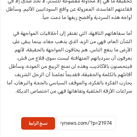
كحقيقة ما هي إلا محاولة مفضوحة للتستر، لا تجد صدى إلا في
فقاعتهم الفاسدة، المعزولة عن واقع السودانيين الأليم. وسأظل
أواجه هذه السردية وأفضح زيفها ما دمت حياً.
أما سفاهاتهم التافهة، التي تفتقر إلى أخلاقيات المواجهة في
الشأن العام، فهي من الزبد الذي يذهب جفاء، بينما يبقى على
الأرض ما ينفع الناس. هم يخافون المواجهة بالحقيقة، لأنهم
يعرفون أن سردياتهم المتهافتة ليست سوى قلاع من قش،
فيتحصنون بالأكاذيب، وهذه لن تمنع الربيع من العودة. وسأظل
أقاتلهم بالكلمة والحقيقة، فقديماً تعلمنا أن الرجل الشريف
يحارب الفكرة بالفكرة، والموقف السياسي بالحجة والبرهان، أما
صراعات الأزقة الخلفية وتفاهاتها فهي من اختصاص الديكة.
نسخ الرابط