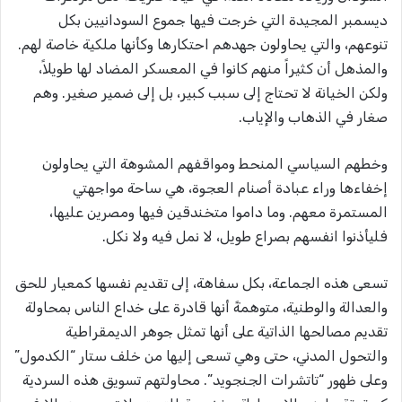
ديسمبر المجيدة التي خرجت فيها جموع السودانيين بكل
تنوعهم، والتي يحاولون جهدهم احتكارها وكأنها ملكية خاصة لهم.
والمذهل أن كثيراً منهم كانوا في المعسكر المضاد لها طويلاً،
ولكن الخيانة لا تحتاج إلى سبب كبير، بل إلى ضمير صغير. وهم
صغار في الذهاب والإياب.
وخطهم السياسي المنحط ومواقفهم المشوهة التي يحاولون
إخفاءها وراء عبادة أصنام العجوة، هي ساحة مواجهتي
المستمرة معهم. وما داموا متخندقين فيها ومصرين عليها،
فليأذنوا انفسهم بصراع طويل، لا نمل فيه ولا نكل.
تسعى هذه الجماعة، بكل سفاهة، إلى تقديم نفسها كمعيار للحق
والعدالة والوطنية، متوهمةً أنها قادرة على خداع الناس بمحاولة
تقديم مصالحها الذاتية على أنها تمثل جوهر الديمقراطية
والتحول المدني، حتى وهي تسعى إليها من خلف ستار “الكدمول”
وعلى ظهور “تاتشرات الجنجويد”. محاولتهم تسويق هذه السردية