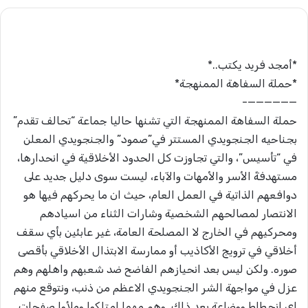
*أمجد فريد يكتب..*
*حملة السفاهة الممنهجة*
——————-
حملة السفاهة الممنهجة التي تشنها حاليا جماعة “تحالف تقدم”
بجناحيه الجنجويدي المستتر في”صمود” والجنجويدي المعلن
في “تأسيس”، والتي تجاوزت كل الحدود الأخلاقية في انحدارها،
مستهدفةً الأسر والأمهات والآباء، ليست سوى دليل جديد على
دوافعهم الذاتية في العمل العام، حيث ان ما يحركهم فيها هو
الانتصار لمصالحهم الشخصية وشارات الثناء من اسيادهم
ومحركيهم في الخارج لا المصلحة العامة، غير عابئين بأي سقف
أخلاقي في ترويج الأكاذيب أو ممارسة الابتذال الأخلاقي بأقصى
صوره. ولكن ليس بعد انحيازهم الفاضح ضد شعبهم واهلهم وهم
عزل في مواجهة الشر الجنجويدي الاعظم من ذنب، ونتوقع منهم
اي انحطاط ووضاعة بعد ذلك. وهم مهما امتلكوا وملأوا صفحات