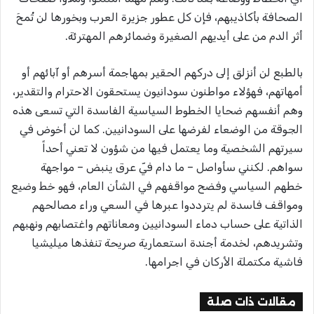
الصحافة بأكاذيبهم، فإن كل عطور جزيرة العرب وبخورها لن تُمحَ
أثر الدم من على أيديهم الصغيرة وضمائرهم المهترئة.
بالطبع لن أنزلق إلى دركهم الحقير بمهاجمة أسرهم أو آبائهم أو
أمهاتهم، فهؤلاء مواطنون سودانيون يستحقون الاحترام والتقدير،
وهم أنفسهم ضحايا الخطوط السياسية الفاسدة التي تسعى هذه
الجوقة من الوضعاء لفرضها على السودانيين. كما لن أخوض في
سيرتهم الشخصية وما يعتمل فيها من شؤون لا تعني أحداً
سواهم. لكنني سأواصل – ما دام فيّ عرق ينبض – مواجهة
خطهم السياسي وفضح مواقفهم في الشأن العام، فهو خط وضيع
ومواقف فاسدة لم يترددوا عبرها في السعي وراء مصالحهم
الذاتية على حساب دماء السودانيين ومعاناتهم واغتصابهم ونهبهم
وتشريدهم، لخدمة أجندة استعمارية صريحة تنفذها ميليشيا
فاشية مكتملة الأركان في اجرامها.
مقالات ذات صلة