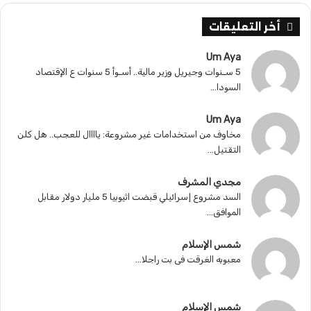
ر
ة
أخر التعليقات
ا
ل
Um Aya
ا
5 سـنوات وجيريل وزير مالية.. أسـوأ 5 سنوات ع الإقتصاد
ق
السودا...
ت
ص
Um Aya
ا
مخاوف من استخدامات غير مشروعة: ياااال للعجب.. هل كلن
د
التقتيل...
ي
ة
مجدي المشرف
.
السد مشروع إسرائيلي قبضت اثيوبيا 5 مليار دولار مقابل
.
الموافق...
شمس الإسلام
معبوبه الغرقت فى بت راجلا...
شمس الإسلام