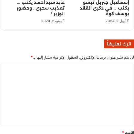
ك
ع
إسماعيل جبريل تيسو
عابد سيد احمد يكتب …
ك
رَّ
يكتب … في ذكرى القائد
تعذيب سحرى.. وحضور
"
يوسف كوة
الوزير !
ض
ل
أبريل 2, 2024
يونيو 2, 2024
ل
س
ل
اترك تعليقاً
ب
و
لن يتم نشر عنوان بريدك الإلكتروني.
الحقول الإلزامية مشار إليها بـ
*
ا
ل
ا
ن
ه
ل
ب
ت
،
ع
،
ا
ل
س
ي
ت
ه
ق
د
*
الاسم
*
ا